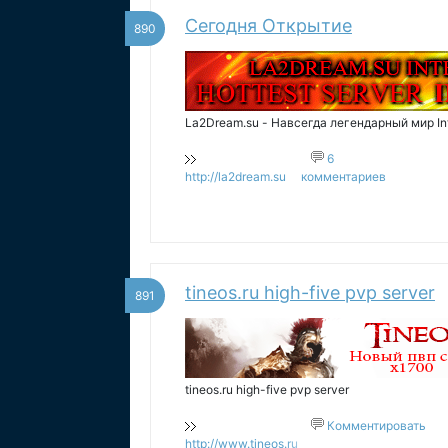
Сегодня Открытие
890
La2Dream.su - Навсегда легендарный мир In
6
http://la2dream.su
комментариев
tineos.ru high-five pvp server
891
tineos.ru high-five pvp server
Комментировать
http://www.tineos.ru