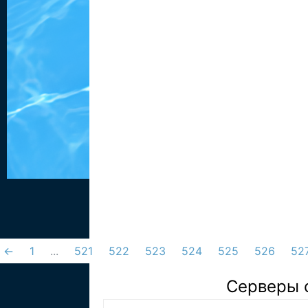
←
1
...
521
522
523
524
525
526
52
Серверы 