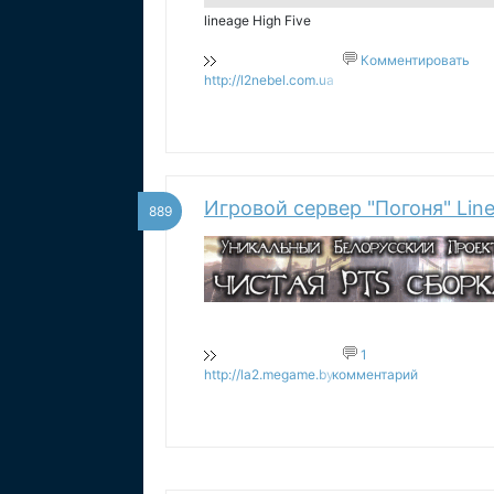
lineage High Five
Комментировать
http://l2nebel.com.ua
Игровой сервер "Погоня" Line
889
1
http://la2.megame.by
комментарий