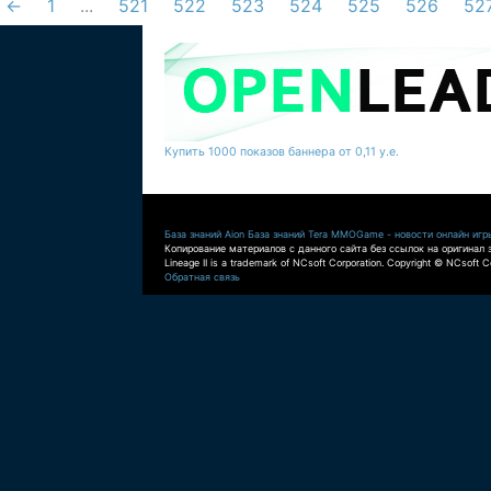
←
1
...
521
522
523
524
525
526
52
Купить 1000 показов баннера от 0,11 у.е.
База знаний Aion
База знаний Tera
MMOGame - новости онлайн игр
Копирование материалов с данного сайта без ссылок на оригинал 
Lineage II is a trademark of NCsoft Corporation. Copyright © NCsoft Co
Обратная связь