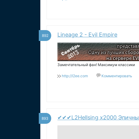
Lineage 2 - Evil Empire
892
Замечтательный фан! Максимум классики
http://l2ee.com
Комментировать
✔✔✔L2Hellsing x2000 Эпичный
893