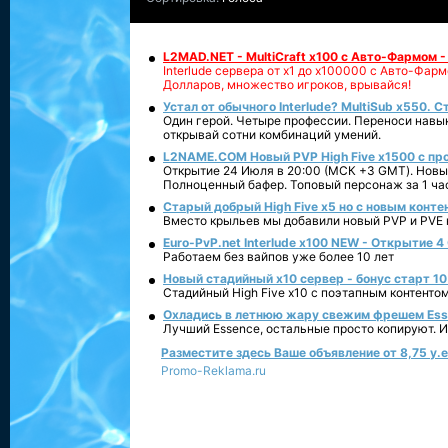
L2MAD.NET - MultiCraft x100 с Авто-Фармом 
Interlude сервера от х1 до х100000 с Авто-Фа
Долларов, множество игроков, врывайся!
Устал от обычного Interlude? MultiSub x550. С
Один герой. Четыре профессии. Переноси навык
открывай сотни комбинаций умений.
L2NAME.COM Новый PVP High Five x1500 с п
Открытие 24 Июля в 20:00 (МСК +3 GMT). Новый
Полноценный бафер. Топовый персонаж за 1 ча
Старый добрый High Five x5 но с новым конте
Вместо крыльев мы добавили новый PVP и PVE ко
Euro-PvP.net Interlude х100 NEW - Открытие 4
Работаем без вайпов уже более 10 лет
Новый стадийный х10 сервер - бонус старт 10
Стадийный High Five x10 с поэтапным контенто
Охладись в летнюю жару свежим фрешем Essen
Лучший Essence, остальные просто копируют. 
Разместите здесь Ваше объявление от 8,75 у.е.
Promo-Reklama.ru