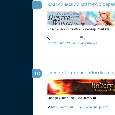
классический craft-pvp сервер
885
Классический Craft-PvP сервер Interlude
4
http://Hunter-World.ru
комментария
lineage 2 interlude x100 lin2cry
886
lineage 2 interlude x100 lin2cry.ru
http://lin2cry.ru
Комментировать