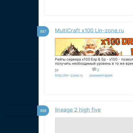
MultiCraft x100 Lin-zone.ru
887
Рейты сервера x100:Exp & Sp - x100 - позво
получить необходимый уровень в то же вре
персонажа.Adena - x150.Drop & Spoil - x100
2
http://lin-zone.ru
комментария
lineage 2 high five
888