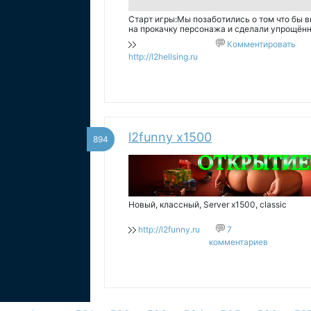
Старт игры:Мы позаботились о том что бы 
на прокачку персонажа и сделали упрощённы
Саб-класс можно брать без квеста, просто
Комментировать
саб-класс, Вы имеете возможно
http://l2hellsing.ru
l2funny x1500
894
Новый, классный, Server x1500, classic
http://l2funny.ru
7
комментариев