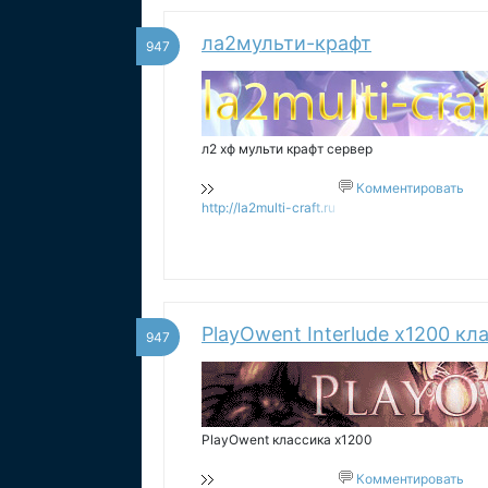
ла2мульти-крафт
947
л2 хф мульти крафт сервер
Комментировать
http://la2multi-craft.ru
PlayOwent Interlude x1200 кл
947
PlayOwent классика x1200
Комментировать