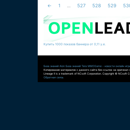
←
1
...
527
528
529
53
Купить 1000 показов баннера от 0,11 у.е.
База знаний Aion
База знаний Tera
MMOGame - новости онлайн игр
Копирование материалов с данного сайта без ссылок на оригинал 
Lineage II is a trademark of NCsoft Corporation. Copyright © NCsoft Co
Обратная связь