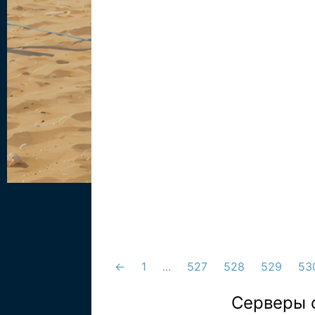
←
1
...
527
528
529
53
Серверы 