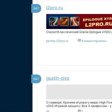
l2pro.ru
947
Classiс\Классический Gracia Epilogue x1500
http://l2pro.ru
Комментировать
gustin-pvp
947
О сервере: Хроники игрового мира: High Fiv
х300 Игровой процесс: Все 3 профессии - у 
Максимальное количество Сабклассов - 3 
1