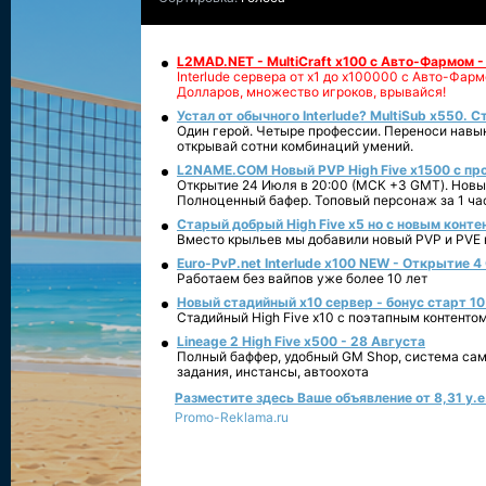
L2MAD.NET - MultiCraft x100 с Авто-Фармом 
Interlude сервера от х1 до х100000 с Авто-Фа
Долларов, множество игроков, врывайся!
Устал от обычного Interlude? MultiSub x550. С
Один герой. Четыре профессии. Переноси навык
открывай сотни комбинаций умений.
L2NAME.COM Новый PVP High Five x1500 с п
Открытие 24 Июля в 20:00 (МСК +3 GMT). Новый
Полноценный бафер. Топовый персонаж за 1 ча
Старый добрый High Five x5 но с новым конте
Вместо крыльев мы добавили новый PVP и PVE ко
Euro-PvP.net Interlude х100 NEW - Открытие 4
Работаем без вайпов уже более 10 лет
Новый стадийный х10 сервер - бонус старт 10
Стадийный High Five x10 с поэтапным контенто
Lineage 2 High Five x500 - 28 Августа
Полный баффер, удобный GM Shop, система сам
задания, инстансы, автоохота
Разместите здесь Ваше объявление от 8,31 у.е.
Promo-Reklama.ru