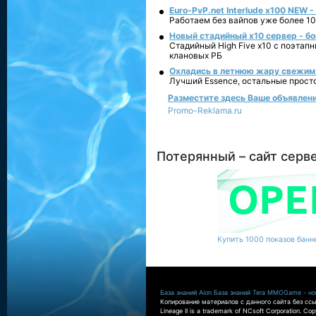
Euro-PvP.net Interlude х100 NEW 
Работаем без вайпов уже более 10
Новый стадийный х10 сервер - бо
Стадийный High Five x10 с поэтап
клановых РБ
Охладись в летнюю жару свежим 
Лучший Essence, остальные прост
Разместите здесь Ваше объявление
Promo-Reklama.ru
Потерянный – сайт серв
Купить 1000 показов банне
База знаний Aion
База знаний Tera
MMOGame - нов
Копирование материалов с данного сайта без ссы
Lineage II is a trademark of NCsoft Corporation. Co