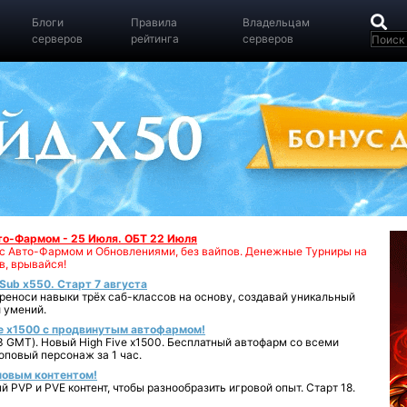
Блоги
Правила
Владельцам
серверов
рейтинга
серверов
вто-Фармом - 25 Июля. ОБТ 22 Июля
00 с Авто-Фармом и Обновлениями, без вайпов. Денежные Турниры на
в, врывайся!
iSub x550. Старт 7 августа
реноси навыки трёх саб-классов на основу, создавай уникальный
 умений.
e x1500 с продвинутым автофармом!
 GMT). Новый High Five x1500. Бесплатный автофарм со всеми
повый персонаж за 1 час.
 новым контентом!
 PVP и PVE контент, чтобы разнообразить игровой опыт. Старт 18.