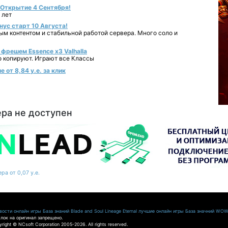
- Открытие 4 Сентября!
 лет
нус старт 10 Августа!
ным контентом и стабильной работой сервера. Много соло и
фрешем Essence x3 Valhalla
о копируют. Играют все Классы
 от 8,84 у.е. за клик
ера не доступен
ра от 0,07 у.е.
ости онлайн игры
База знаний Blade and Soul
Lineage Eternal
лучшие онлайн игры
База значний WO
лок на оригинал запрещено.
pyright © NCsoft Corporation 2005-2026. All rights reserved.