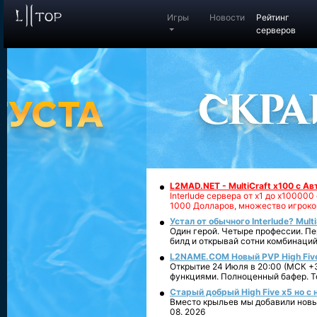
Игры
Новости
Рейтинг
серверов
L2MAD.NET - MultiCraft x100 с А
Interlude сервера от х1 до х1000
1000 Долларов, множество игроко
Устал от обычного Interlude? Mult
Один герой. Четыре профессии. Пе
билд и открывай сотни комбинаций
L2NAME.COM Новый PVP High Fiv
Открытие 24 Июля в 20:00 (МСК +3
функциями. Полноценный бафер. То
Старый добрый High Five x5 но с
Вместо крыльев мы добавили новый
08. 2026