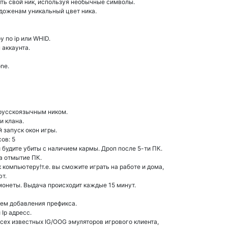
ять свой ник, используя необычные символы.
доженам уникальный цвет ника.
у по ip или WHID.
 аккаунта.
one.
русскоязычным ником.
и клана.
 запуск окон игры.
ов: 5
 будите убиты с наличием кармы. Дроп после 5-ти ПК.
на отмытие ПК.
компьютеру!т.е. вы сможите играть на работе и дома,
ют.
монеты. Выдача происходит каждые 15 минут.
тем добавления префикса.
Ip адресс.
всех известных IG/OOG эмуляторов игрового клиента,