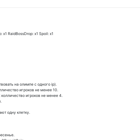
 x1 RaidBossDrop: x1 Spoil: x1
овать на олимпе с одного ip).
лличество игроков не менее 10.
 колличество игроков не менее 4.
.
ают одну клетку.
есенье.