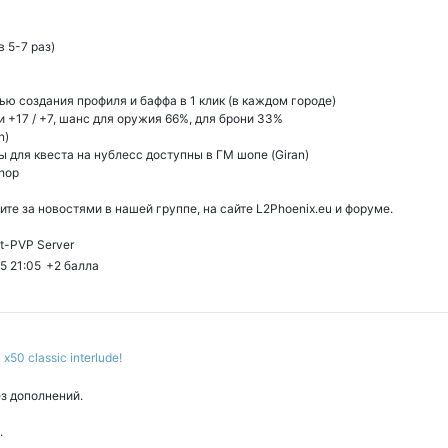
 5-7 раз)
ю создания профиля и баффа в 1 клик (в каждом городе)
 +17 / +7, шанс для оружия 66%, для брони 33%
n)
ы для квеста на нублесс доступны в ГМ шопе (Giran)
shop
ите за новостями в нашей группе, на сайте L2Phoenix.eu и форуме.
aft-PVP Server
5 21:05
+2
балла
50 classic interlude!
з дополнений.
.