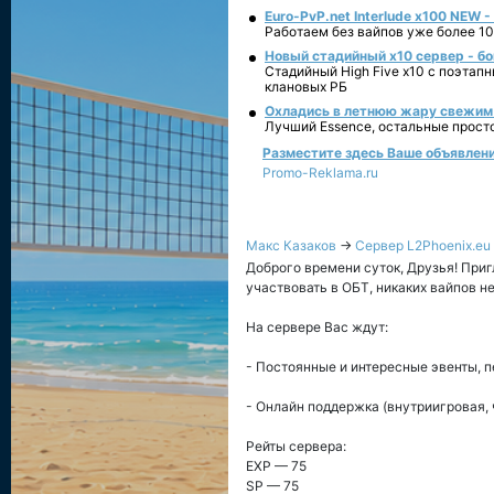
Euro-PvP.net Interlude х100 NEW 
Работаем без вайпов уже более 10
Новый стадийный х10 сервер - бо
Стадийный High Five x10 с поэтап
клановых РБ
Охладись в летнюю жару свежим 
Лучший Essence, остальные прост
Разместите здесь Ваше объявление 
Promo-Reklama.ru
Макс Казаков
→
Сервер L2Phoenix.eu
Доброго времени суток, Друзья! Пригл
участвовать в ОБТ, никаких вайпов не
На сервере Вас ждут:
- Постоянные и интересные эвенты, пе
- Онлайн поддержка (внутриигровая, 
Рейты сервера:
EXP — 75
SP — 75