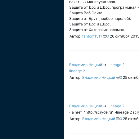
пакетных манипуляторов.
Защита от Дос и ДДос, программная и
Защита Веб Сайта:
Защита от Брут (подбор паролей).
Защита от Дос и ДДос.
Защита от Хакерских взломах.
Автор:
fantom1511
0
26 октября 2015
Владимир Ницкий
→
Lineage 2
lineage 2
Автор:
Владимир Ницкий
0
25 октяб
Владимир Ницкий
→
Lineage 2
<a href="http://scryde.ru">lineage 2 sc
Автор:
Владимир Ницкий
0
25 октяб