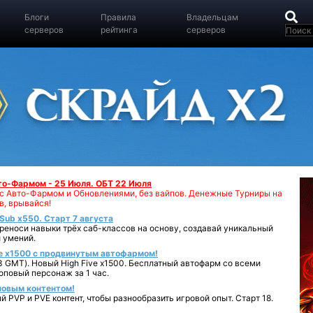
Блоги
Правила
Владельцам
серверов
рейтинга
серверов
вто-Фармом - 25 Июля. ОБТ 22 Июля
00 с Авто-Фармом и Обновлениями, без вайпов. Денежные Турниры на
в, врывайся!
iSub x550. Старт 7 августа
реноси навыки трёх саб-классов на основу, создавай уникальный
 умений.
e x1500 с продвинутым автофармом!
 GMT). Новый High Five x1500. Бесплатный автофарм со всеми
повый персонаж за 1 час.
 новым контентом!
 PVP и PVE контент, чтобы разнообразить игровой опыт. Старт 18.