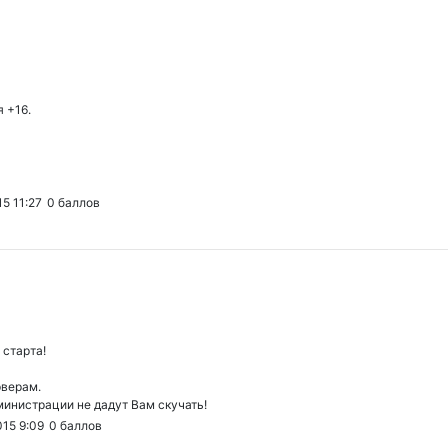
 +16.
5 11:27
0
баллов
 старта!
рверам.
министрации не дадут Вам скучать!
015 9:09
0
баллов