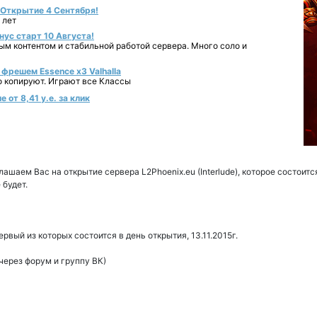
- Открытие 4 Сентября!
 лет
нус старт 10 Августа!
ным контентом и стабильной работой сервера. Много соло и
фрешем Essence x3 Valhalla
о копируют. Играют все Классы
от 8,41 у.е. за клик
ашаем Вас на открытие сервера L2Phoenix.eu (Interlude), которое состоитс
 будет.
рвый из которых состоится в день открытия, 13.11.2015г.
через форум и группу ВК)