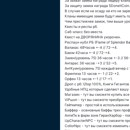
За захват замка награда лидеру клана
За защиту замка награда 5DoneitCoin.
В случае если на осаду ни кто не за
Кланы имеющие замки будут иметь п
Чем престижнее замок, тем выше уров
Квесты и респы рб.
Саб-класс без квеста.
Квест на ДВОРЯНИНА укорочен.
Респаун нубл РБ (Flame of Splendor Bara
Валакас 48Часов +-4 // 72-+4.
Баюм 42часа +-4 // 72-+4.
Закен(уровень 75) 36 часов +-3 // 56-
Антарас 36 часов -+3 // 52-+5.
АнтКуин(уровень 75) каждый вечер с 1
Фринтеза 13 часов +- 1 // 22-+2.
Орфен 13 часов +-1 // 17-+1.
Дроп с рб: l2top 100%, Книги Гиганто
Удобные НПЦ которые сделают вашу и
Магазин - тут вы сможете купить вс
ViPшоп - тут вы сможете преобрести
Гейткипер - простой в использовании
Баффер - освновные баффы трех проф
АнтиПк в фарм зоне ГиранХарбор - п
UpCharacterNPC - тут вы сможете про
CollorNpc - тут вы сможете изменить 