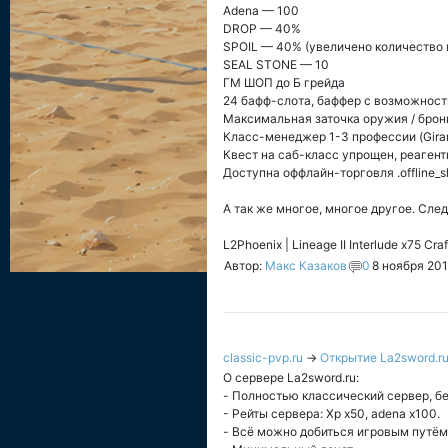
Adena — 100
DROP — 40%
SPOIL — 40% (увеличено количество в
SEAL STONE — 10
ГМ ШОП до Б грейда
24 бафф-слота, баффер с возможность
Максимальная заточка оружия / брони
Класс-менеджер 1-3 профессии (Gira
Квест на саб-класс упрощен, реагент
Доступна оффлайн-торговля .offline_
А так же многое, многое другое. След
L2Phoenix | Lineage II Interlude x75 Cr
Автор:
Макс Казаков
0
8 ноября 201
classic-pvp.ru
→
Открытие La2sword.ru x
О сервере La2sword.ru:
- Полностью классический сервер, бе
- Рейты сервера: Xp x50, adena x100.
- Всё можно добиться игровым путём