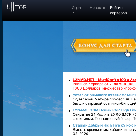
Игры
Новости
Рейтинг
серверов
L2MAD.NET - MultiCraft x100 с А
Interlude сервера от х1 до х1000
1000 Долларов, множество игроко
Устал от обычного Interlude? Mult
Один герой. Четыре профессии. Пе
билд и открывай сотни комбинаций
L2NAME.COM Новый PVP High Fiv
Открытие 24 Июля в 20:00 (МСК +3
функциями. Полноценный бафер. То
Старый добрый High Five x5 но с
Вместо крыльев мы добавили новый
08. 2026