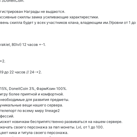
 3DoneitCoin.
регистрирован Награды не выдаются.
ассивные скиллы замка усиливающие характирестики.
ень скилла будет у всех участников клана, владеющим им.(Уровни от 1 до 
kiel, 80lvl) 12 часов +-1.
+2.
9 до 22 часов // 24-+2.
в 15%, DoneitCoin 3%, ФармКоин 100%.
гру более приятной и комфортной.
е необходимые для развития предметы.
 уникальные вещи нашего сервера.
 телепорт по всему миру lineage2
фессий.
оможет новичкам бесприпятственно развиваться на нашем сервере.
качать своего персонажа за пвп монеты. LvL от 1 до 100.
цвет ника и титула своего персонажа.