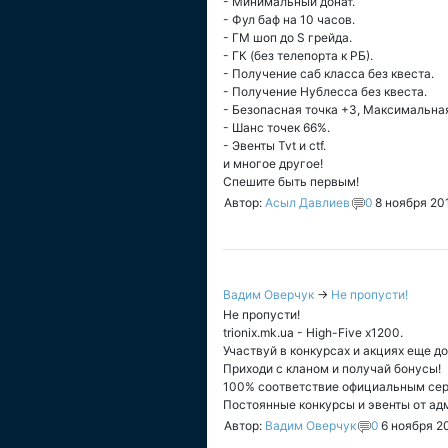
- Минимальный донат.
- Фул баф на 10 часов.
- ГМ шоп до S грейда.
- ГК (без телепорта к РБ).
- Получение саб класса без квеста.
- Получение Нублесса без квеста.
- Безопасная точка +3, Максимальная
- Шанс точек 66%.
- Эвенты Tvt и ctf.
и многое другое!
Спешите быть первым!
Автор:
Асыл Давлиев
0
8 ноября 201
Вадим Оверчук
→
Не пропусти!
Не пропусти!
trionix.mk.ua - High-Five x1200.
Участвуй в конкурсах и акциях еще до
Приходи с кланом и получай бонусы!
100% соответствие официальным се
Постоянные конкурсы и эвенты от ад
Автор:
Вадим Оверчук
0
6 ноября 2