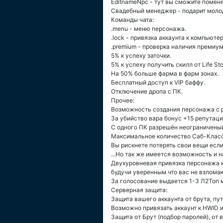
EditnameNpc - тут вы сможите помен
Свадебный менеджер - подарит моло
Команды чата:
.menu - меню персонажа.
.lock - привязка аккаунта к компьютер
.premium - проверка наличия премиум
5% к успеху заточки.
5% к успеху получить скилл от Life St
На 50% больше фарма в фарм зонах.
Бесплатный доступ к VIP баффу.
Отключение дропа с ПК.
Прочее:
Возможность создания персонажа с 
За убийство вара бонус +15 репутаци
С одного ПК разрешён неограниченый
Максимальное количество Саб-Класс
Вы рискнете потерять свои вещи если
...Но так же имеется возможность и 
Двухуровневая привязка персонажа к 
будучи уверенным что вас не взлома
За голосование выдается 1-3 Л2Топ 
Серверная защита:
Защита вашего аккаунта от брута, пу
Возможно привязать аккаунт к HWID и 
Защита от Брут (подбор паролей), от 