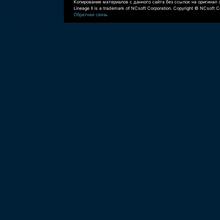
Копирование материалов с данного сайта без ссылок на оригинал 
Lineage II is a trademark of NCsoft Corporation. Copyright © NCsoft Co
Обратная связь