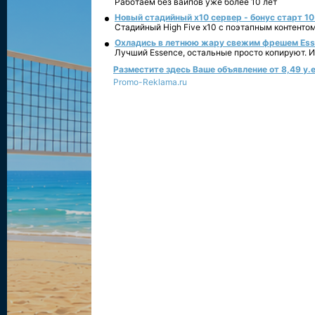
Работаем без вайпов уже более 10 лет
Новый стадийный х10 сервер - бонус старт 10
Стадийный High Five x10 с поэтапным контенто
Охладись в летнюю жару свежим фрешем Essen
Лучший Essence, остальные просто копируют. 
Разместите здесь Ваше объявление от 8,49 у.е
Promo-Reklama.ru