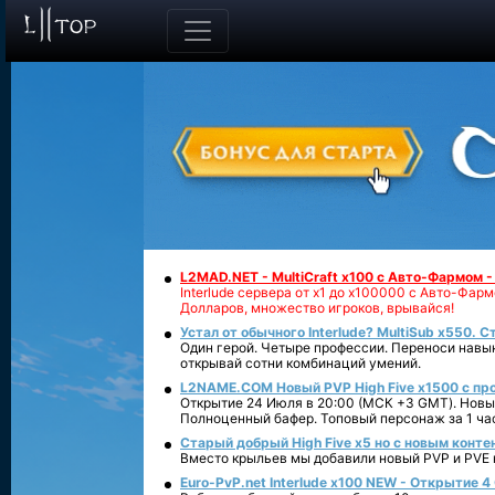
L2MAD.NET - MultiCraft x100 с Авто-Фармом 
Interlude сервера от х1 до х100000 с Авто-Фа
Долларов, множество игроков, врывайся!
Устал от обычного Interlude? MultiSub x550. С
Один герой. Четыре профессии. Переноси навык
открывай сотни комбинаций умений.
L2NAME.COM Новый PVP High Five x1500 с п
Открытие 24 Июля в 20:00 (МСК +3 GMT). Новый
Полноценный бафер. Топовый персонаж за 1 ча
Старый добрый High Five x5 но с новым конте
Вместо крыльев мы добавили новый PVP и PVE ко
Euro-PvP.net Interlude х100 NEW - Открытие 4