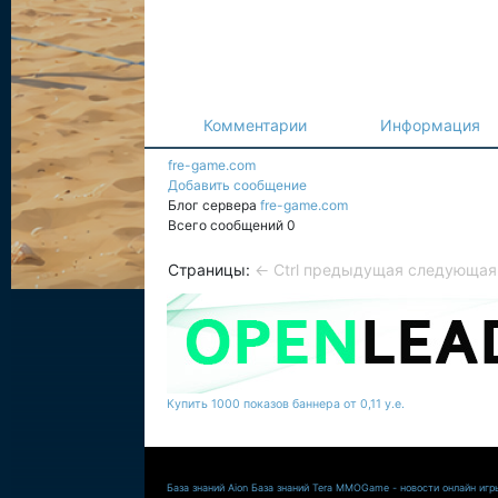
Комментарии
Информация
fre-game.com
Добавить сообщение
Блог сервера
fre-game.com
Всего сообщений 0
Страницы:
← Ctrl предыдущая
следующая 
Купить 1000 показов баннера от 0,11 у.е.
База знаний Aion
База знаний Tera
MMOGame - новости онлайн игр