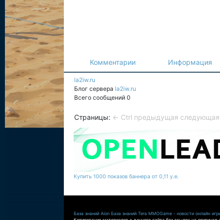
Комментарии
Информация
la2iw.ru
Блог сервера
la2iw.ru
Всего сообщений 0
Страницы:
← Ctrl предыдущая
следующая 
Купить 1000 показов баннера от 0,11 у.е.
База знаний Aion
База знаний Tera
MMOGame - новости онлайн игр
Копирование материалов с данного сайта без ссылок на оригинал 