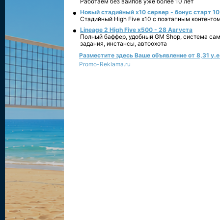
Работаем без вайпов уже более 10 лет
Новый стадийный х10 сервер - бонус старт 10
Стадийный High Five x10 с поэтапным контенто
Lineage 2 High Five x500 - 28 Августа
Полный баффер, удобный GM Shop, система сам
задания, инстансы, автоохота
Разместите здесь Ваше объявление от 8,31 у.е.
Promo-Reklama.ru