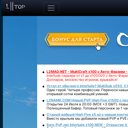
L2MAD.NET - MultiCraft x100 с Авто-Фармом 
Interlude сервера от х1 до х100000 с Авто-Фа
Долларов, множество игроков, врывайся!
Устал от обычного Interlude? MultiSub x550. С
Один герой. Четыре профессии. Переноси навык
открывай сотни комбинаций умений.
L2NAME.COM Новый PVP High Five x1500 с п
Открытие 24 Июля в 20:00 (МСК +3 GMT). Новый
Полноценный бафер. Топовый персонаж за 1 ча
Старый добрый High Five x5 но с новым конте
Вместо крыльев мы добавили новый PVP и PVE ко
Euro-PvP.net Interlude х100 NEW - Открытие 4