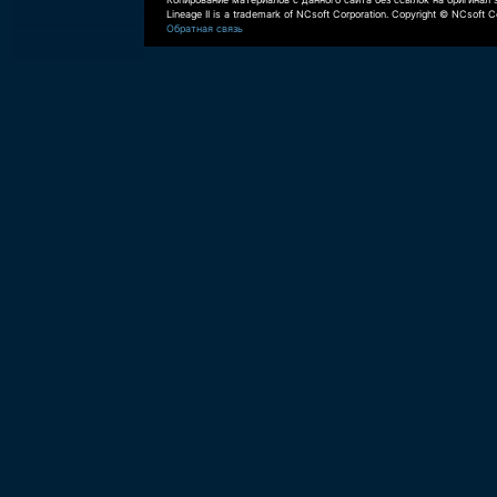
Lineage II is a trademark of NCsoft Corporation. Copyright © NCsoft Co
Обратная связь