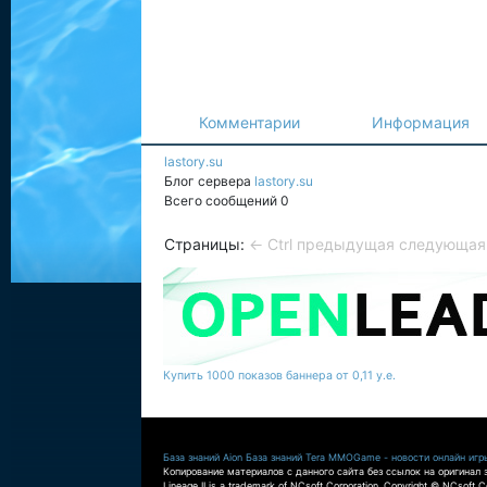
Комментарии
Информация
lastory.su
Блог сервера
lastory.su
Всего сообщений 0
Страницы:
← Ctrl предыдущая
следующая 
Купить 1000 показов баннера от 0,11 у.е.
База знаний Aion
База знаний Tera
MMOGame - новости онлайн игр
Копирование материалов с данного сайта без ссылок на оригинал 
Lineage II is a trademark of NCsoft Corporation. Copyright © NCsoft Co