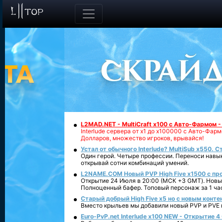
L2MAD.NET - MultiCraft x100 с Авто-Фармом 
Interlude сервера от х1 до х100000 с Авто-Фа
Долларов, множество игроков, врывайся!
Устал от обычного Interlude? MultiSub x550. С
Один герой. Четыре профессии. Переноси навык
открывай сотни комбинаций умений.
L2NAME.COM Новый PVP High Five x1500 с п
Открытие 24 Июля в 20:00 (МСК +3 GMT). Новый
Полноценный бафер. Топовый персонаж за 1 ча
Старый добрый High Five x5 но с новым конте
Вместо крыльев мы добавили новый PVP и PVE ко
Euro-PvP.net Interlude х100 NEW - Открытие 4