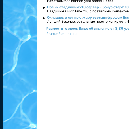
Работаем без вайпов уже более 10 лет
Новый стадийный х10 сервер - бонус старт 10
Стадийный High Five x10 с поэтапным контенто
Охладись в летнюю жару свежим фрешем Essen
Лучший Essence, остальные просто копируют. 
Разместите здесь Ваше объявление от 8,89 у.е
Promo-Reklama.ru