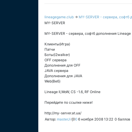
lineagegame.club
→
MY-SERVER - сервера, софтб до
MY-SERVER
MY-SERVER - сервера, софтб дополнения Lineage II
Клиенты(Игра)
Патчи
Боты(l2walker)
OFF сервера
Дополнения для OFF
JAVA сервера
Дополнения для JAVA
Web(Веб)
Lineage II,WoW, CS -1.6, RF Online
Перейдите по ссылке ниже!
http://my-server.at.ua/
Автор:
masterJi
0
6 ноября 2008 13:22
0
баллов