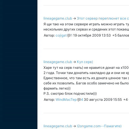
lineagegame.club
→
Этот сервер переплюнет все 
Я щи таю на этом сервере играть можно играть ту
нескольких других сервах и средених этот покае
Автор:
cojigat
1
19 октября 2009 13:53
+5
балло
lineagegame.club
→
Кул серв)
Харе тут на серв гнать) не нравится донат на х10
2 года. Точки там донатить накладно да и они не 
Единственное, что там есть из доната ценное так 
себе их позволить. Багов особо замечено не было) 
фармить легко))
P.S. смотрю блок подчистили)))
Автор:
WindMacTep
4
30 августа 2009 15:55
+4
lineagegame.club
→
l2ongame.com--Памагите)