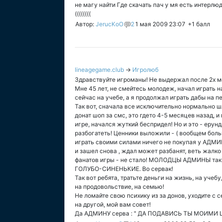
не магу найти Где скачать пач у мя есть интерлюд
((((((((
Автор:
JerucKoO
2
1 мая 2009 23:07
+1
балл
lineagegame.club
→
Игролюб
Здравствуйте игроманы! Не выдержал после 2х м
Мне 45 лет, не смейтесь молодеж, начал играть на
сейчас на учебе, а я продолжал играть дабы на п
Так вот, сначала все исключительно нормально шл
донат шоп за смс, это гдето 4-5 месяцев назад, и
игре, начался жуткий беспридел! Но и это - еру
разбогатеть! Ценники выложили - ( вообщем больши
играть своими силами ничего не покупая у АДМИН
и зашел снова , ждал может разбанят, веть жалко 
фанатов игры - не стало! МОЛОДЦЫ АДМИНЫ так д
ГОЛУБО-СИНЕНЬКИЕ. Во сервак!
Так вот ребята, тратьте деньги на жизнь, на учебу
на продовольствие, на семью!
Не ломайте свою психику из за донов, уходите с 
на другой, мой вам совет!
Да АДМИНУ серва : " ДА ПОДАВИСЬ ТЫ МОИМИ 