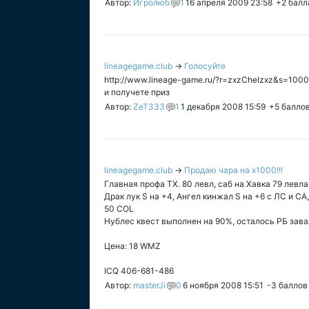
Автор:
Игролюб
1
16 апреля 2009 23:58
+2
балл
lineagegame.club
→
Голосуйте
http://www.lineage-game.ru/?r=zxzChelzxz&s=1000
и получете приз
Автор:
ZeT333
1
1 декабря 2008 15:59
+5
балло
lineagegame.club
→
Продаю чара на х1000!!!
Главная профа ТХ. 80 левл, саб на Хавка 79 левла
Драк лук S на +4, Ангел кинжал S на +6 с ЛС и СА
50 COL
Нублес квест выполнен на 90%, осталось РБ зава
Цена: 18 WMZ
ICQ 406-681-486
Автор:
masterJi
0
6 ноября 2008 15:51
-3
баллов