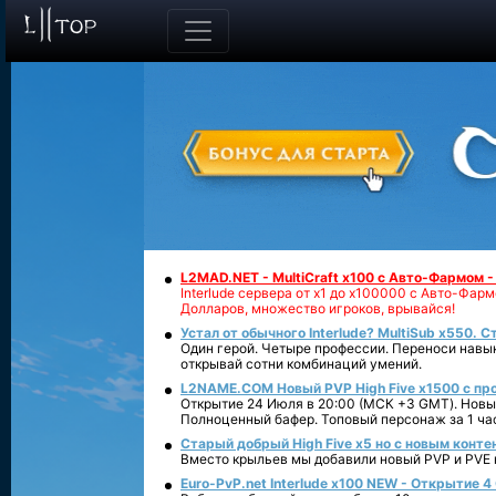
L2MAD.NET - MultiCraft x100 с Авто-Фармом 
Interlude сервера от х1 до х100000 с Авто-Фа
Долларов, множество игроков, врывайся!
Устал от обычного Interlude? MultiSub x550. С
Один герой. Четыре профессии. Переноси навык
открывай сотни комбинаций умений.
L2NAME.COM Новый PVP High Five x1500 с п
Открытие 24 Июля в 20:00 (МСК +3 GMT). Новый
Полноценный бафер. Топовый персонаж за 1 ча
Старый добрый High Five x5 но с новым конте
Вместо крыльев мы добавили новый PVP и PVE ко
Euro-PvP.net Interlude х100 NEW - Открытие 4