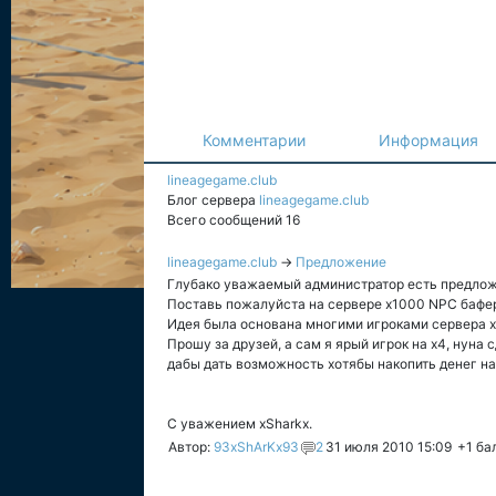
Комментарии
Информация
lineagegame.club
Блог сервера
lineagegame.club
Всего сообщений 16
lineagegame.club
→
Предложение
Глубако уважаемый администратор есть предлож
Поставь пожалуйста на сервере х1000 NPC баферо
Идея была основана многими игроками сервера 
Прошу за друзей, а сам я ярый игрок на х4, нун
дабы дать возможность хотябы накопить денег на
С уважением xSharkx.
Автор:
93xShArKx93
2
31 июля 2010 15:09
+1
ба