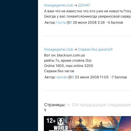
lineagegame.club
→
ДОНАТ
А вам что не известно что это уже не новость?то
))когда у вас появится(никогда уверен)свой сервр
Автор:
Гость
1
29 июня 2008 3:26
-5
баллов
lineagegame.club
→
Сервак без доната!!!
Вот он: blacksun.com.ua
рейты 7х, кроме спойла (5х)
Online 1600, max online 3200
Сервак без лагов
Автор:
sorcan
0
23 июня 2008 11:05
-7
баллов
Страницы:
← Ctrl предыдущая
следующая 
1