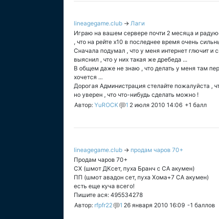
lineagegame.club
→
Лаги
Играю на вашем сервере почти 2 месяца и радуюс
, что на рейте х10 в последнее время очень сильны
Сначала подумал , что у меня интернет глючит и с
выяснил , что у них такая же дребеда ...
В общем даже не знаю , что делать у меня там пе
хочется ...
Дорогая Администрация стелайте пожалуйста , что-
но уверен , что что-нибудь сделать можно !
Автор:
YuROCK
1
2 июля 2010 14:06
+1
балл
lineagegame.club
→
продам чаров 70+
Продам чаров 70+
СХ (шмот ДКсет, пуха Бранч с СА акумен)
ПП (шмот авадон сет, пуха Хома+7 СА акумен)
есть еще куча всего!
Пишите ася: 495534278
Автор:
rfpfr22
1
26 января 2010 16:09
-1
баллов