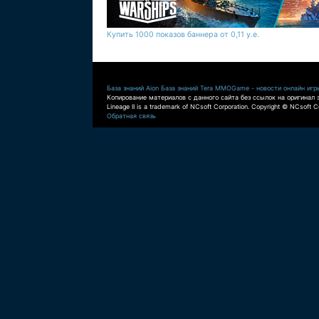
Купить 1000 показов баннера от 0,11 у.е.
База знаний Aion
База знаний Tera
MMOGame - новости онлайн игр
Копирование материалов с данного сайта без ссылок на оригинал 
Lineage II is a trademark of NCsoft Corporation. Copyright © NCsoft Co
Обратная связь