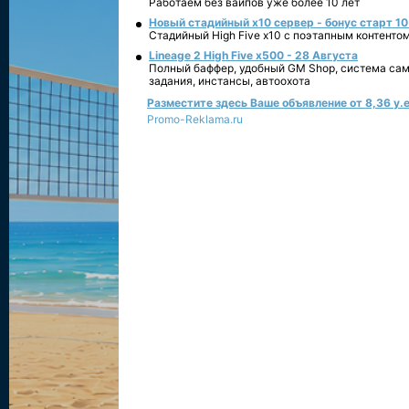
Работаем без вайпов уже более 10 лет
Новый стадийный х10 сервер - бонус старт 10
Стадийный High Five x10 с поэтапным контенто
Lineage 2 High Five x500 - 28 Августа
Полный баффер, удобный GM Shop, система сам
задания, инстансы, автоохота
Разместите здесь Ваше объявление от 8,36 у.е
Promo-Reklama.ru