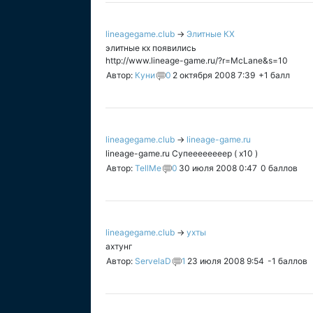
lineagegame.club
→
Элитные КХ
элитные кх появились
http://www.lineage-game.ru/?r=McLane&s=10
Автор:
Куни
0
2 октября 2008 7:39
+1
балл
lineagegame.club
→
lineage-game.ru
lineage-game.ru Супеееееееер ( x10 )
Автор:
TellMe
0
30 июля 2008 0:47
0
баллов
lineagegame.club
→
ухты
ахтунг
Автор:
ServelaD
1
23 июля 2008 9:54
-1
баллов