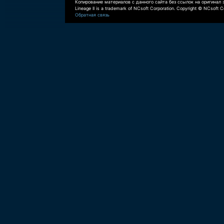
Копирование материалов с данного сайта без ссылок на оригинал 
Lineage II is a trademark of NCsoft Corporation. Copyright © NCsoft Co
Обратная связь