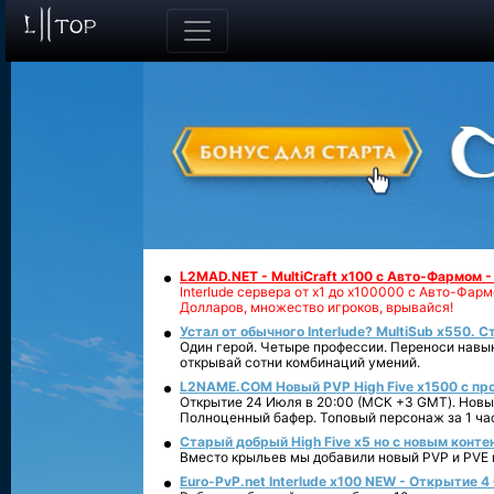
L2MAD.NET - MultiCraft x100 с Авто-Фармом 
Interlude сервера от х1 до х100000 с Авто-Фа
Долларов, множество игроков, врывайся!
Устал от обычного Interlude? MultiSub x550. С
Один герой. Четыре профессии. Переноси навык
открывай сотни комбинаций умений.
L2NAME.COM Новый PVP High Five x1500 с п
Открытие 24 Июля в 20:00 (МСК +3 GMT). Новый
Полноценный бафер. Топовый персонаж за 1 ча
Старый добрый High Five x5 но с новым конте
Вместо крыльев мы добавили новый PVP и PVE ко
Euro-PvP.net Interlude х100 NEW - Открытие 4