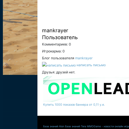
mankrayer
Пользователь
Комментариев: 0
Игрокарма: 0
Блог пользователя
mankrayer
написать письмо
Друзья: друзей нет.
Купить 1000 показов баннера от 0,11 у.е.
База знаний Aion
База знаний Tera
MMOGame - новости онлайн игр