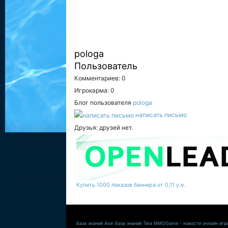
pologa
Пользователь
Комментариев: 0
Игрокарма: 0
Блог пользователя
pologa
написать письмо
Друзья: друзей нет.
Купить 1000 показов баннера от 0,11 у.е.
База знаний Aion
База знаний Tera
MMOGame - новости онлайн игр