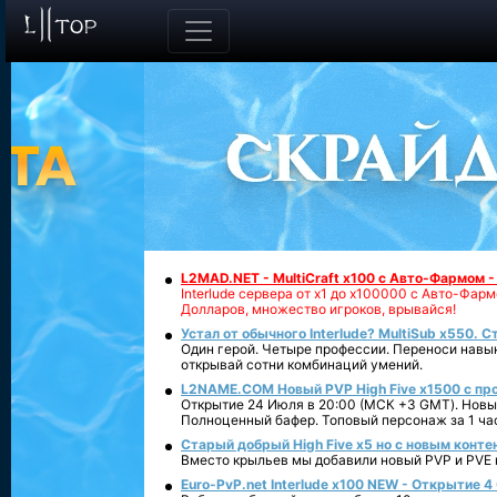
L2MAD.NET - MultiCraft x100 с Авто-Фармом 
Interlude сервера от х1 до х100000 с Авто-Фа
Долларов, множество игроков, врывайся!
Устал от обычного Interlude? MultiSub x550. С
Один герой. Четыре профессии. Переноси навык
открывай сотни комбинаций умений.
L2NAME.COM Новый PVP High Five x1500 с п
Открытие 24 Июля в 20:00 (МСК +3 GMT). Новый
Полноценный бафер. Топовый персонаж за 1 ча
Старый добрый High Five x5 но с новым конте
Вместо крыльев мы добавили новый PVP и PVE ко
Euro-PvP.net Interlude х100 NEW - Открытие 4