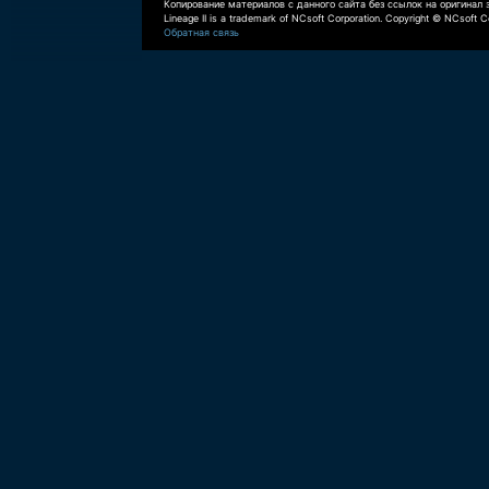
Копирование материалов с данного сайта без ссылок на оригинал 
Lineage II is a trademark of NCsoft Corporation. Copyright © NCsoft Co
Обратная связь