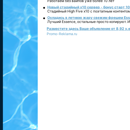
Работаем без вайпов уже более 10 лет
Новый стадийный х10 сервер - бонус старт 10
Стадийный High Five x10 с поэтапным контенто
Охладись в летнюю жару свежим фрешем Essen
Лучший Essence, остальные просто копируют. 
Разместите здесь Ваше объявление от 8,92 у.е
Promo-Reklama.ru