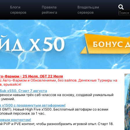
Блоги
Правила
Владельцам
серверов
рейтинга
серверов
вто-Фармом - 25 Июля. ОБТ 22 Июля
00 с Авто-Фармом и Обновлениями, без вайпов. Денежные Турниры на
в, врывайся!
iSub x550. Старт 7 августа
реноси навыки трёх саб-классов на основу, создавай уникальный
 умений.
e x1500 с продвинутым автофармом!
 GMT). Новый High Five x1500. Бесплатный автофарм со всеми
повый персонаж за 1 час.
 новым контентом!
 PVP и PVE контент, чтобы разнообразить игровой опыт. Старт 18.