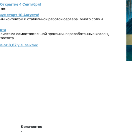
- Открытие 4 Сентября!
 лет
нус старт 10 Августа!
ным контентом и стабильной работой сервера. Много соло и
уста
 система самостоятельной прокачки, переработанные классы,
втоохота
 от 8,67 у.е. за клик
Количество