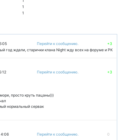
1
1
1
6:05
Перейти к сообщению.
+3
ый год ждали, старички клана Night жду всех на форуме и РК
5:12
Перейти к сообщению.
+3
море, просто круть пацаны)))
чал
амый нормальный сервак
 4:06
Перейти к сообщению.
0