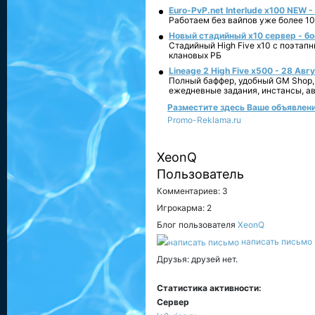
Euro-PvP.net Interlude х100 NEW 
Работаем без вайпов уже более 10
Новый стадийный х10 сервер - бо
Стадийный High Five x10 с поэтап
клановых РБ
Lineage 2 High Five x500 - 28 Авг
Полный баффер, удобный GM Shop,
ежедневные задания, инстансы, а
Разместите здесь Ваше объявление
Promo-Reklama.ru
XeonQ
Пользователь
Комментариев: 3
Игрокарма: 2
Блог пользователя
XeonQ
написать письмо
Друзья: друзей нет.
Статистика активности:
Сервер