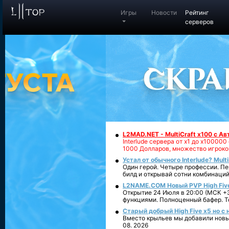
Игры
Новости
Рейтинг
серверов
L2MAD.NET - MultiCraft x100 с А
Interlude сервера от х1 до х1000
1000 Долларов, множество игроко
Устал от обычного Interlude? Mult
Один герой. Четыре профессии. Пе
билд и открывай сотни комбинаций
L2NAME.COM Новый PVP High Fiv
Открытие 24 Июля в 20:00 (МСК +3
функциями. Полноценный бафер. То
Старый добрый High Five x5 но с
Вместо крыльев мы добавили новый
08. 2026