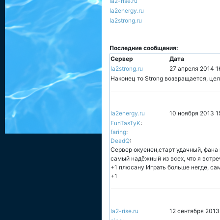
la2-rise.ru
la2energy.ru
la2strong.ru
Последние сообщения:
Сервер
Дата
la2strong.ru
27 апреля 2014 1
Наконец то Strong возвращается, цел
la2energy.ru
10 ноября 2013 1
FunTasTyK
:
faring
:
DeadQ
:
Сервер окуенен,старт удачный, фана 
самый надёжный из всех, что я встре
+1 плюсану Играть больше негде, с
+1
la2-rise.ru
12 сентября 2013