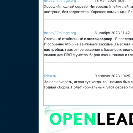
https://l2mirage.org
13 мая 2024 15:44
Хороший, годный сервер. Интересный геймплей, мо
доступно, без задротства. Хорошее комъюнити. Вс
https://l2mirage.org
6 ноября 2023 11:42
Отличный стабильный и
живой сервер
! В послед
И особенно что б не вайповали каждые 3 месяца. 
настройки,
грамотное решение с балансом, видно
скилов для ПВП с учетом бафов очень тонкая и гр
l2lea.ru
9 апреля 2023 10:25
Зашел поиграть, играл тут когда-то - помню был 
годная сборка. Полет нормальный. Этот сервер л