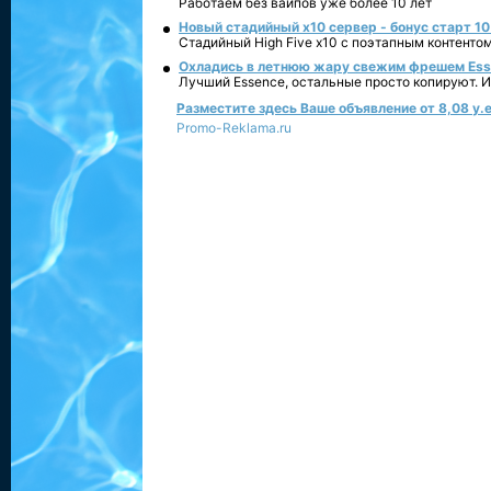
Работаем без вайпов уже более 10 лет
Новый стадийный х10 сервер - бонус старт 10
Стадийный High Five x10 с поэтапным контенто
Охладись в летнюю жару свежим фрешем Essen
Лучший Essence, остальные просто копируют. 
Разместите здесь Ваше объявление от 8,08 у.е
Promo-Reklama.ru