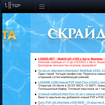
L2MAD.NET - MultiCraft x100 с Авто-Фармом 
Interlude сервера от х1 до х100000 с Авто-Фа
Долларов, множество игроков, врывайся!
Устал от обычного Interlude? MultiSub x550. С
Один герой. Четыре профессии. Переноси навык
открывай сотни комбинаций умений.
L2NAME.COM Новый PVP High Five x1500 с п
Открытие 24 Июля в 20:00 (МСК +3 GMT). Новый
Полноценный бафер. Топовый персонаж за 1 ча
Старый добрый High Five x5 но с новым конте
Вместо крыльев мы добавили новый PVP и PVE ко
Euro-PvP.net Interlude х100 NEW - Открытие 4