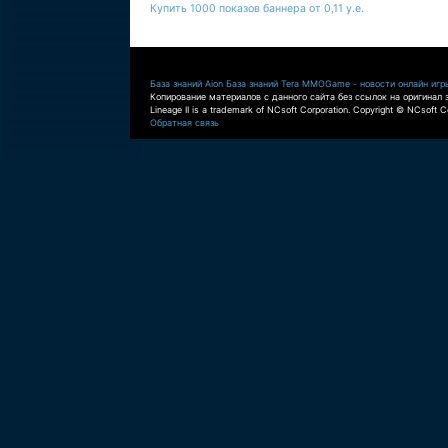
Купить 1000 показов баннера от 0,11 у.е.
База знаний Aion
База знаний Tera
MMOGame - новости онлайн игр
Копирование материалов с данного сайта без ссылок на оригинал 
Lineage II is a trademark of NCsoft Corporation. Copyright © NCsoft Co
Обратная связь