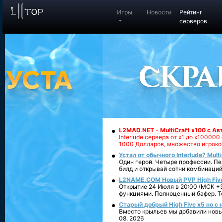
Игры
Новости
Рейтинг
серверов
L2MAD.NET - MultiCraft x100 с А
Interlude сервера от х1 до х1000
1000 Долларов, множество игроко
Устал от обычного Interlude? Mult
Один герой. Четыре профессии. Пе
билд и открывай сотни комбинаций
L2NAME.COM Новый PVP High Fiv
Открытие 24 Июля в 20:00 (МСК +3
функциями. Полноценный бафер. То
Старый добрый High Five x5 но с
Вместо крыльев мы добавили новый
08. 2026