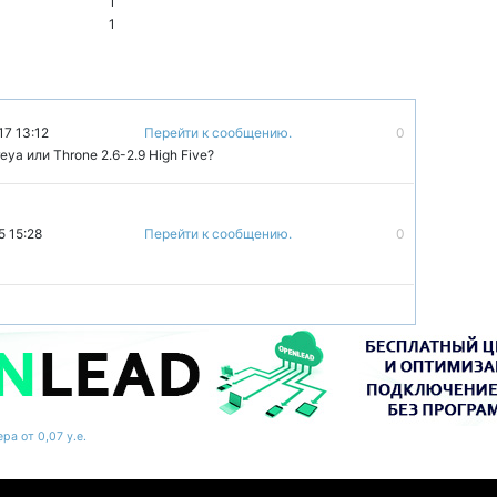
1
1
17 13:12
Перейти к сообщению.
0
eya или Throne 2.6-2.9 High Five?
5 15:28
Перейти к сообщению.
0
ра от 0,07 у.е.