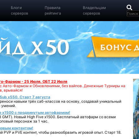
Блоги
Правила
Владельцам
серверов
рейтинга
серверов
вто-Фармом - 25 Июля. ОБТ 22 Июля
00 с Авто-Фармом и Обновлениями, без вайпов. Денежные Турниры на
в, врывайся!
iSub x550. Старт 7 августа
реноси навыки трёх саб-классов на основу, создавай уникальный
 умений.
e x1500 с продвинутым автофармом!
 GMT). Новый High Five x1500. Бесплатный автофарм со всеми
повый персонаж за 1 час.
 новым контентом!
 PVP и PVE контент, чтобы разнообразить игровой опыт. Старт 18.