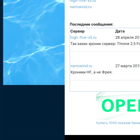
high-five-x5.ru
narrowind.ru
Последние сообщения:
Сервер
Дата
high-five-x5.ru
28 апреля 20
Так каких хроник сервер: Throne 2.5 Fr
narrowind.ru
27 марта 201
Хроники HF, а не Фрея.
Купить 1000 показов банне