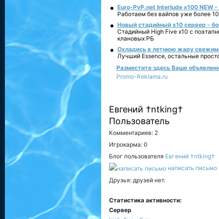
Euro-PvP.net Interlude х100 NEW 
Работаем без вайпов уже более 10
Новый стадийный х10 сервер - бо
Стадийный High Five x10 с поэтап
клановых РБ
Охладись в летнюю жару свежим 
Лучший Essence, остальные прост
Разместите здесь Ваше объявление
Promo-Reklama.ru
Евгений †ntking†
Пользователь
Комментариев: 2
Игрокарма: 0
Блог пользователя
Евгений †ntking†
написать письмо
Друзья: друзей нет.
Статистика активности:
Сервер