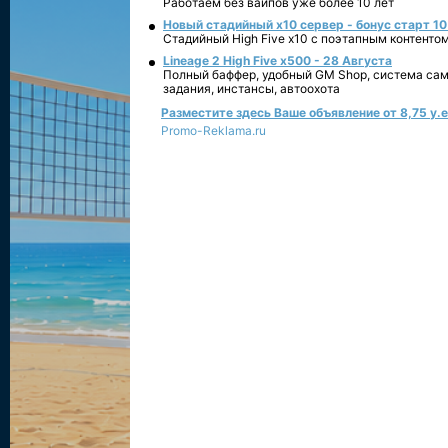
Работаем без вайпов уже более 10 лет
Новый стадийный х10 сервер - бонус старт 10
Стадийный High Five x10 с поэтапным контенто
Lineage 2 High Five x500 - 28 Августа
Полный баффер, удобный GM Shop, система сам
задания, инстансы, автоохота
Разместите здесь Ваше объявление от 8,75 у.е.
Promo-Reklama.ru