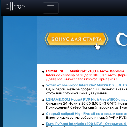
L2MAD.NET - MultiCraft x100 с Авто-Фармом 
Interlude сервера от х1 до х100000 с Авто-Фа
Долларов, множество игроков, врывайся!
Устал от обычного Interlude? MultiSub x550. С
Один герой. Четыре профессии. Переноси навык
открывай сотни комбинаций умений.
L2NAME.COM Новый PVP High Five x1500 с п
Открытие 24 Июля в 20:00 (МСК +3 GMT). Новый
Полноценный бафер. Топовый персонаж за 1 ча
Старый добрый High Five x5 но с новым конте
Вместо крыльев мы добавили новый PVP и PVE ко
Euro-PvP.net Interlude х100 NEW - Открытие 4