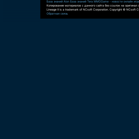
База знаний Aion
База знаний Tera
MMOGame - новости онлайн игр
Копирование материалов с данного сайта без ссылок на оригинал 
Lineage II is a trademark of NCsoft Corporation. Copyright © NCsoft Co
Обратная связь