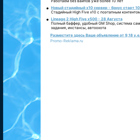
Работаем без вайпов уже более 10 лет
Новый стадийный х10 сервер - бонус старт 10
Стадийный High Five x10 с поэтапным контенто
Lineage 2 High Five x500 - 28 Августа
Полный баффер, удобный GM Shop, система сам
задания, инстансы, автоохота
Разместите здесь Ваше объявление от 9,18 у.е.
Promo-Reklama.ru