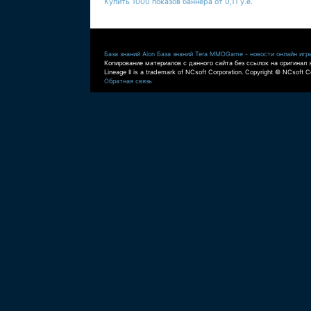
Купить 1000 показов баннера от 0,11 у.е.
База знаний Aion
База знаний Tera
MMOGame - новости онлайн игр
Копирование материалов с данного сайта без ссылок на оригинал 
Lineage II is a trademark of NCsoft Corporation. Copyright © NCsoft Co
Обратная связь