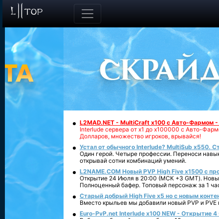
L2MAD.NET - MultiCraft x100 с Авто-Фармом 
Interlude сервера от х1 до х100000 с Авто-Фа
Долларов, множество игроков, врывайся!
Устал от обычного Interlude? MultiSub x550. С
Один герой. Четыре профессии. Переноси навык
открывай сотни комбинаций умений.
L2NAME.COM Новый PVP High Five x1500 с п
Открытие 24 Июля в 20:00 (МСК +3 GMT). Новый
Полноценный бафер. Топовый персонаж за 1 ча
Старый добрый High Five x5 но с новым конте
Вместо крыльев мы добавили новый PVP и PVE ко
Euro-PvP.net Interlude х100 NEW - Открытие 4