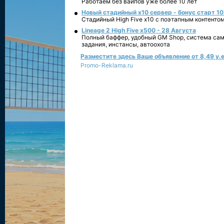
Работаем без вайпов уже более 10 лет
Новый стадийный х10 сервер - бонус старт 10
Стадийный High Five x10 с поэтапным контенто
Lineage 2 High Five x500 - 28 Августа
Полный баффер, удобный GM Shop, система сам
задания, инстансы, автоохота
Разместите здесь Ваше объявление от 8,49 у.е
Promo-Reklama.ru