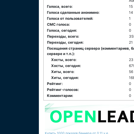
Ad
Голоса, всего:
15
Голоса сделанные анонимно:
14
Голоса от пользователей:
1
СМС голоса:
0
Голоса, сегодня:
0
Переходы, всего:
35
Переходы, сегодня:
21
Посещения страниц сервера (комментариев, б
сервере и т.п.):
Хосты, всего:
23
Хосты, сегодня:
67
Хиты, всего:
56
Хиты, сегодня:
16
Рейтинг:
0
Рейтинг-голосов:
0
Комментарии:
0
Купить 1000 показов баннера от 0,11 у.е.