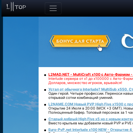
L2MAD.NET - MultiCraft x100 с Авто-Фармом 
Interlude сервера от х1 до х100000 с Авто-Фа
Долларов, множество игроков, врывайся!
Устал от обычного Interlude? MultiSub x550. С
Один герой. Четыре профессии. Переноси навык
открывай сотни комбинаций умений.
L2NAME.COM Новый PVP High Five x1500 с п
Открытие 24 Июля в 20:00 (МСК +3 GMT). Новый
Полноценный бафер. Топовый персонаж за 1 ча
Старый добрый High Five x5 но с новым конте
Вместо крыльев мы добавили новый PVP и PVE ко
Euro-PvP.net Interlude х100 NEW - Открытие 4