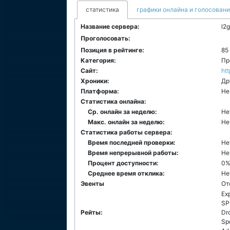
статистика
графики онлайна и голосован
Название сервера:
l2
Проголосовать:
Позиция в рейтинге:
85
Категория:
Пр
Сайт:
htt
Хроники:
Др
Платформа:
Не
Статистика онлайна:
Ср. онлайн за неделю:
Не
Макс. онлайн за неделю:
Не
Статистика работы сервера:
Время последней проверки:
Не
Время непрерывной работы:
Не
Процент доступности:
0
Среднее время отклика:
Не
Эвенты
От
Ex
SP
Рейты:
Dr
Spo