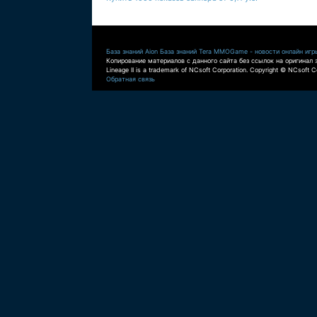
База знаний Aion
База знаний Tera
MMOGame - новости онлайн игр
Копирование материалов с данного сайта без ссылок на оригинал 
Lineage II is a trademark of NCsoft Corporation. Copyright © NCsoft Co
Обратная связь