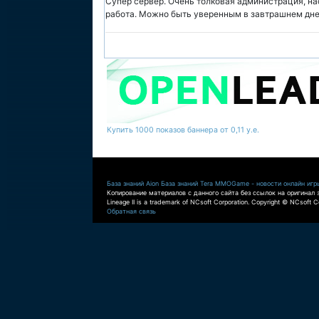
Супер сервер. Очень толковая администрация, на
работа. Можно быть уверенным в завтрашнем дне.
Купить 1000 показов баннера от 0,11 у.е.
База знаний Aion
База знаний Tera
MMOGame - новости онлайн игр
Копирование материалов с данного сайта без ссылок на оригинал 
Lineage II is a trademark of NCsoft Corporation. Copyright © NCsoft Co
Обратная связь