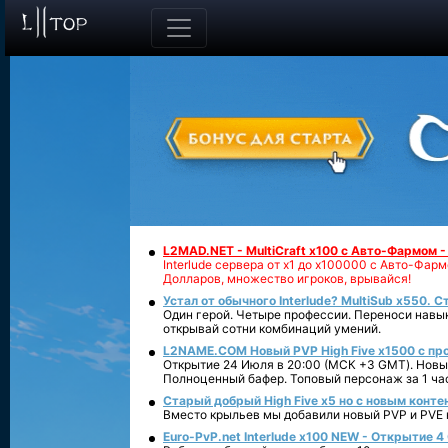
L2MAD.NET - MultiCraft x100 с Авто-Фармом 
Interlude сервера от х1 до х100000 с Авто-Фа
Долларов, множество игроков, врывайся!
Устал от обычного Interlude? MultiSub x550. С
Один герой. Четыре профессии. Переноси навык
открывай сотни комбинаций умений.
L2NAME.COM Новый PVP High Five x1500 с п
Открытие 24 Июля в 20:00 (МСК +3 GMT). Новый
Полноценный бафер. Топовый персонаж за 1 ча
Старый добрый High Five x5 но с новым конте
Вместо крыльев мы добавили новый PVP и PVE ко
Euro-PvP.net Interlude х100 NEW - Открытие 4