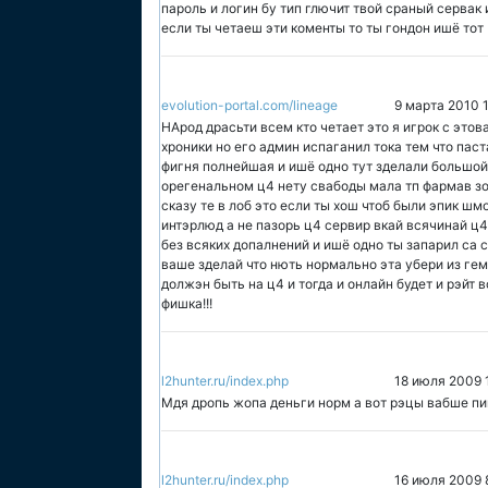
пароль и логин бу тип глючит твой сраный сервак 
если ты четаеш эти коменты то ты гондон ишё тот
evolution-portal.com/lineage
9 марта 2010 1
НАрод драсьти всем кто четает это я игрок с этова
хроники но его админ испаганил тока тем что паст
фигня полнейшая и ишё одно тут зделали большой
орегенальном ц4 нету свабоды мала тп фармав зон
сказу те в лоб это если ты хош чтоб были эпик шмо
интэрлюд а не пазорь ц4 сервир вкай всячинай ц
без всяких допалнений и ишё одно ты запарил са 
ваше зделай что нють нормально эта убери из гем
должэн быть на ц4 и тогда и онлайн будет и рэйт в
фишка!!!
l2hunter.ru/index.php
18 июля 2009 
Мдя дропь жопа деньги норм а вот рэцы вабше пи
l2hunter.ru/index.php
16 июля 2009 