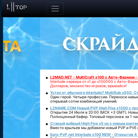
L2MAD.NET - MultiCraft x100 с Авто-Фармом 
Interlude сервера от х1 до х100000 с Авто-Фа
Долларов, множество игроков, врывайся!
Устал от обычного Interlude? MultiSub x550. С
Один герой. Четыре профессии. Переноси навык
открывай сотни комбинаций умений.
L2NAME.COM Новый PVP High Five x1500 с п
Открытие 24 Июля в 20:00 (МСК +3 GMT). Новый
Полноценный бафер. Топовый персонаж за 1 ча
Старый добрый High Five x5 но с новым конте
Вместо крыльев мы добавили новый PVP и PVE ко
Euro-PvP.net Interlude х100 NEW - Открытие 4