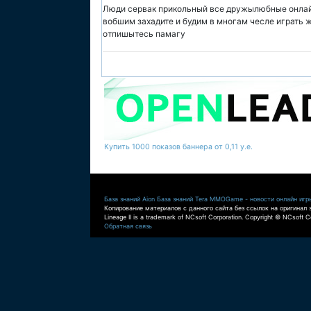
Люди сервак прикольный все дружылюбные онлай
вобшим захадите и будим в многам чесле играть ж
отпишытесь памагу
Купить 1000 показов баннера от 0,11 у.е.
База знаний Aion
База знаний Tera
MMOGame - новости онлайн игр
Копирование материалов с данного сайта без ссылок на оригинал 
Lineage II is a trademark of NCsoft Corporation. Copyright © NCsoft Co
Обратная связь