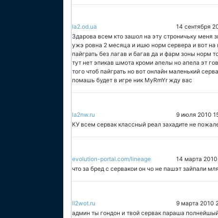
la2.od.ua
14 сентября 2
Здарова всем кто зашол на эту строничьку меня з
ужэ ровна 2 месяца и ишю норм сервера и вот на
пайграть без лагав и багав да и фарм зоны норм 
тут нет эпикав шмота кроми апелы но апела эт гов
того чтоб пайграть но вот онлайн маленький серв
помашь будет в игре ник MyRmYr жду вас
la2nw.ru
9 июля 2010 1
КУ всем сервак классный реал захадите не пожалей
evolution-portal.com/lineage
14 марта 2010
что за бред с сервакои он чо не пашэт зайпали мля 
ll2wot.ru
9 марта 2010 
админ ты гондон и твой сервак параша полнейшый 