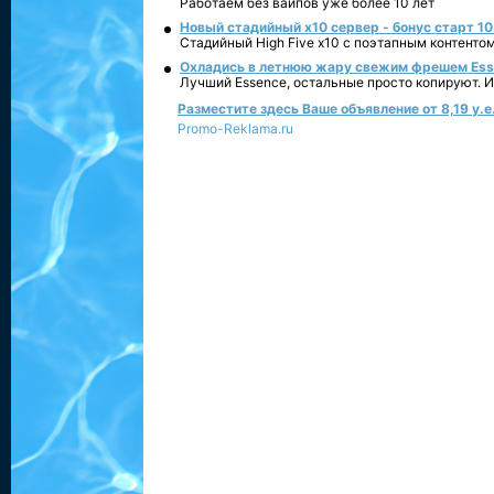
Работаем без вайпов уже более 10 лет
Новый стадийный х10 сервер - бонус старт 10
Стадийный High Five x10 с поэтапным контенто
Охладись в летнюю жару свежим фрешем Essen
Лучший Essence, остальные просто копируют. 
Разместите здесь Ваше объявление от 8,19 у.е.
Promo-Reklama.ru