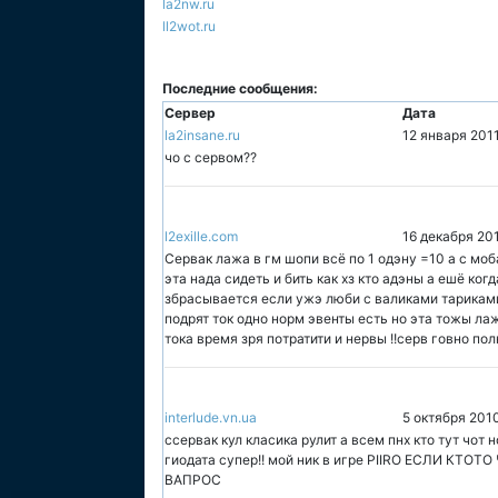
la2nw.ru
ll2wot.ru
Последние сообщения:
Сервер
Дата
la2insane.ru
12 января 201
чо с сервом??
l2exille.com
16 декабря 20
Сервак лажа в гм шопи всё по 1 одэну =10 а с моб
эта нада сидеть и бить как хз кто адэны а ешё ког
збрасывается если ужэ люби с валиками тариками 
подрят ток одно норм эвенты есть но эта тожы ла
тока время зря потратити и нервы !!серв говно полн
interlude.vn.ua
5 октября 201
cсервак кул класика рулит а всем пнх кто тут чот 
гиодата супер!! мой ник в игре PIIRO ЕСЛИ КТ
ВАПРОС