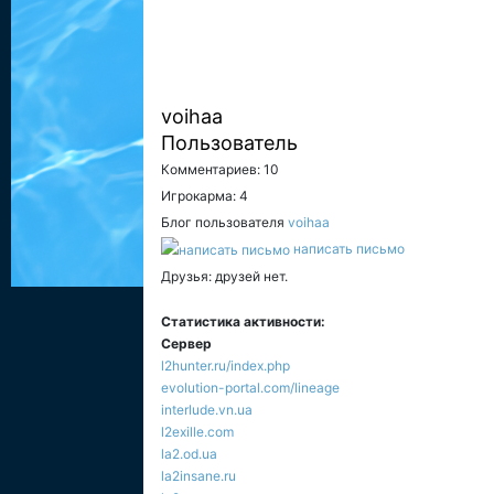
voihaa
Пользователь
Комментариев: 10
Игрокарма: 4
Блог пользователя
voihaa
написать письмо
Друзья: друзей нет.
Статистика активности:
Сервер
l2hunter.ru/index.php
evolution-portal.com/lineage
interlude.vn.ua
l2exille.com
la2.od.ua
la2insane.ru