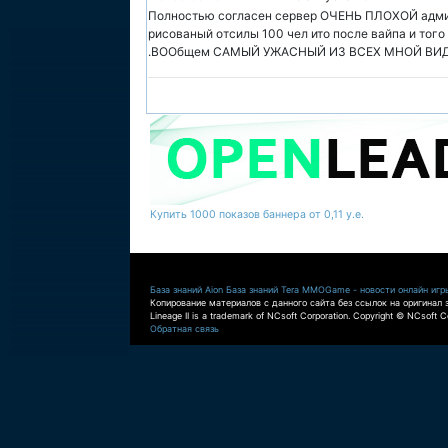
Полностью согласен сервер ОЧЕНЬ ПЛОХОЙ админ
рисованый отсилы 100 чел ито после вайпа и тог
.ВООбщем САМЫЙ УЖАСНЫЙ ИЗ ВСЕХ МНОЙ ВИ
Купить 1000 показов баннера от 0,11 у.е.
База знаний Aion
База знаний Tera
MMOGame - новости онлайн игр
Копирование материалов с данного сайта без ссылок на оригинал 
Lineage II is a trademark of NCsoft Corporation. Copyright © NCsoft Co
Обратная связь