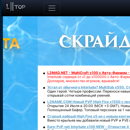
L2MAD.NET - MultiCraft x100 с Авто-Фармом 
Interlude сервера от х1 до х100000 с Авто-Фа
Долларов, множество игроков, врывайся!
Устал от обычного Interlude? MultiSub x550. С
Один герой. Четыре профессии. Переноси навык
открывай сотни комбинаций умений.
L2NAME.COM Новый PVP High Five x1500 с п
Открытие 24 Июля в 20:00 (МСК +3 GMT). Новый
Полноценный бафер. Топовый персонаж за 1 ча
Старый добрый High Five x5 но с новым конте
Вместо крыльев мы добавили новый PVP и PVE ко
Euro-PvP.net Interlude х100 NEW - Открытие 4