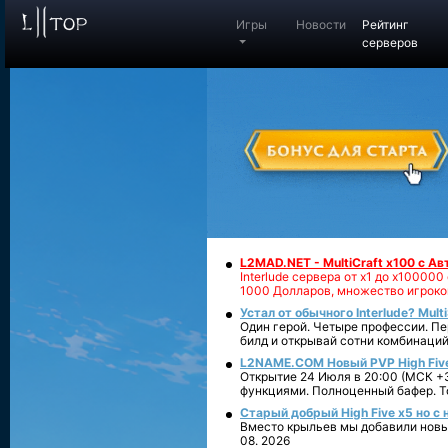
Игры
Новости
Рейтинг
серверов
L2MAD.NET - MultiCraft x100 с А
Interlude сервера от х1 до х1000
1000 Долларов, множество игроко
Устал от обычного Interlude? Mult
Один герой. Четыре профессии. Пе
билд и открывай сотни комбинаций
L2NAME.COM Новый PVP High Fiv
Открытие 24 Июля в 20:00 (МСК +3
функциями. Полноценный бафер. То
Старый добрый High Five x5 но с
Вместо крыльев мы добавили новый
08. 2026