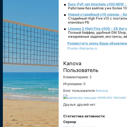
Euro-PvP.net Interlude х100 NEW 
Работаем без вайпов уже более 10
Новый стадийный х10 сервер - бо
Стадийный High Five x10 с поэтап
клановых РБ
Lineage 2 High Five x500 - 28 Авг
Полный баффер, удобный GM Shop,
ежедневные задания, инстансы, а
Разместите здесь Ваше объявление 
Promo-Reklama.ru
Kanova
Пользователь
Комментариев: 2
Игрокарма: 0
Блог пользователя
Kanova
написать письмо
Друзья: друзей нет.
Статистика активности:
Сервер