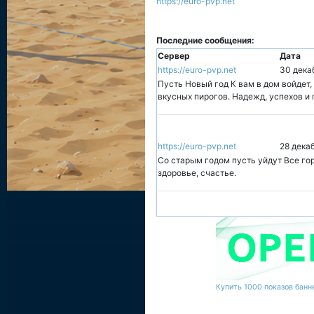
https://euro-pvp.net
Последние сообщения:
Сервер
Дата
https://euro-pvp.net
30 дека
Пусть Новый год К вам в дом войдет,
вкусных пирогов. Надежд, успехов и 
https://euro-pvp.net
28 дека
Со старым годом пусть уйдут Все гор
здоровье, счастье.
Купить 1000 показов банне