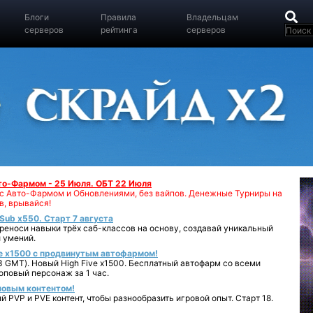
Блоги
Правила
Владельцам
серверов
рейтинга
серверов
вто-Фармом - 25 Июля. ОБТ 22 Июля
00 с Авто-Фармом и Обновлениями, без вайпов. Денежные Турниры на
в, врывайся!
iSub x550. Старт 7 августа
реноси навыки трёх саб-классов на основу, создавай уникальный
 умений.
e x1500 с продвинутым автофармом!
 GMT). Новый High Five x1500. Бесплатный автофарм со всеми
повый персонаж за 1 час.
 новым контентом!
 PVP и PVE контент, чтобы разнообразить игровой опыт. Старт 18.