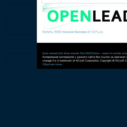
Купить 1000 показов баннера от 0,11 у.е.
База знаний Aion
База знаний Tera
MMOGame - новости онлайн игр
Копирование материалов с данного сайта без ссылок на оригинал 
Lineage II is a trademark of NCsoft Corporation. Copyright © NCsoft Co
Обратная связь