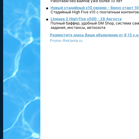
Работаем без вайпов уже более 10 лет
Новый стадийный х10 сервер - бонус старт 10
Стадийный High Five x10 с поэтапным контенто
Lineage 2 High Five x500 - 28 Августа
Полный баффер, удобный GM Shop, система сам
задания, инстансы, автоохота
Разместите здесь Ваше объявление от 8,13 у.е.
Promo-Reklama.ru