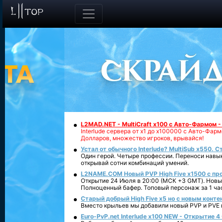
L2MAD.NET - MultiCraft x100 с Авто-Фармом 
Interlude сервера от х1 до х100000 с Авто-Фа
Долларов, множество игроков, врывайся!
Устал от обычного Interlude? MultiSub x550. С
Один герой. Четыре профессии. Переноси навык
открывай сотни комбинаций умений.
L2NAME.COM Новый PVP High Five x1500 с п
Открытие 24 Июля в 20:00 (МСК +3 GMT). Новый
Полноценный бафер. Топовый персонаж за 1 ча
Старый добрый High Five x5 но с новым конте
Вместо крыльев мы добавили новый PVP и PVE ко
Euro-PvP.net Interlude х100 NEW - Открытие 4