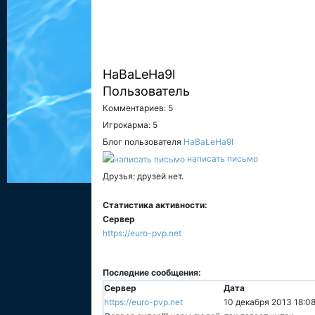
HaBaLeHa9l
Пользователь
Комментариев: 5
Игрокарма: 5
Блог пользователя
HaBaLeHa9l
написать письмо
Друзья: друзей нет.
Статистика активности:
Сервер
https://euro-pvp.net
Последние сообщения:
Сервер
Дата
https://euro-pvp.net
10 декабря 2013 18:0