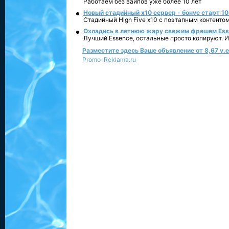
Работаем без вайпов уже более 10 лет
Новый стадийный х10 сервер - бонус старт 10
Стадийный High Five x10 с поэтапным контенто
Охладись в летнюю жару свежим фрешем Essen
Лучший Essence, остальные просто копируют. 
Разместите здесь Ваше объявление от 8,67 у.е.
Promo-Reklama.ru