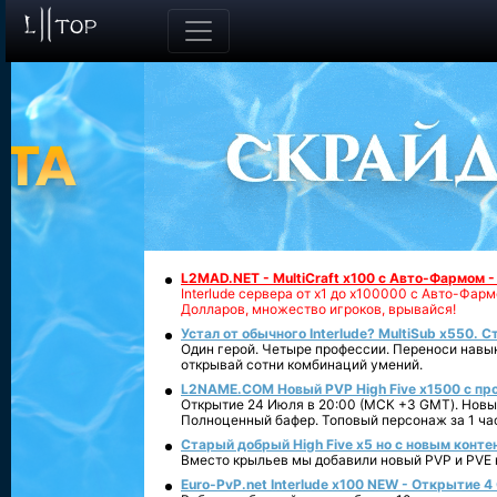
L2MAD.NET - MultiCraft x100 с Авто-Фармом 
Interlude сервера от х1 до х100000 с Авто-Фа
Долларов, множество игроков, врывайся!
Устал от обычного Interlude? MultiSub x550. С
Один герой. Четыре профессии. Переноси навык
открывай сотни комбинаций умений.
L2NAME.COM Новый PVP High Five x1500 с п
Открытие 24 Июля в 20:00 (МСК +3 GMT). Новый
Полноценный бафер. Топовый персонаж за 1 ча
Старый добрый High Five x5 но с новым конте
Вместо крыльев мы добавили новый PVP и PVE ко
Euro-PvP.net Interlude х100 NEW - Открытие 4