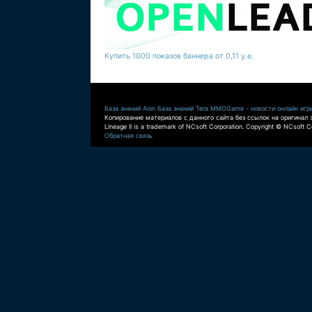
Купить 1000 показов баннера от 0,11 у.е.
База знаний Aion
База знаний Tera
MMOGame - новости онлайн игр
Копирование материалов с данного сайта без ссылок на оригинал 
Lineage II is a trademark of NCsoft Corporation. Copyright © NCsoft Co
Обратная связь