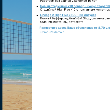
Работаем без вайпов уже более 10 лет
Новый стадийный х10 сервер - бонус старт 10
Стадийный High Five x10 с поэтапным контенто
Lineage 2 High Five x500 - 28 Августа
Полный баффер, удобный GM Shop, система сам
задания, инстансы, автоохота
Разместите здесь Ваше объявление от 8,70 у.е.
Promo-Reklama.ru