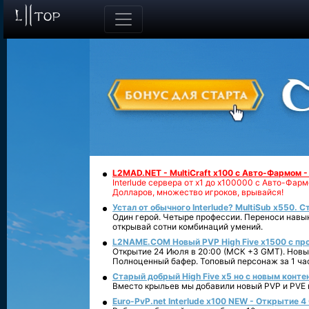
L2MAD.NET - MultiCraft x100 с Авто-Фармом 
Interlude сервера от х1 до х100000 с Авто-Фа
Долларов, множество игроков, врывайся!
Устал от обычного Interlude? MultiSub x550. С
Один герой. Четыре профессии. Переноси навык
открывай сотни комбинаций умений.
L2NAME.COM Новый PVP High Five x1500 с п
Открытие 24 Июля в 20:00 (МСК +3 GMT). Новый
Полноценный бафер. Топовый персонаж за 1 ча
Старый добрый High Five x5 но с новым конте
Вместо крыльев мы добавили новый PVP и PVE ко
Euro-PvP.net Interlude х100 NEW - Открытие 4