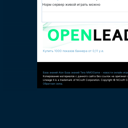
Норм сервер живой играть можно
Купить 1000 показов баннера от 0,11 у.е.
База знаний Aion
База знаний Tera
MMOGame - новости онлайн игр
Копирование материалов с данного сайта без ссылок на оригинал 
Lineage II is a trademark of NCsoft Corporation. Copyright © NCsoft Co
Обратная связь