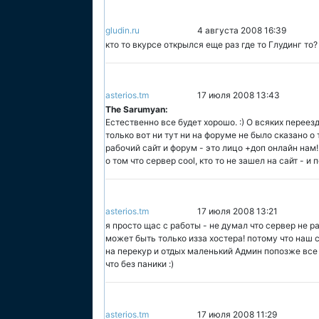
gludin.ru
4 августа 2008 16:39
кто то вкурсе открылся еще раз где то Глудинг то?
asterios.tm
17 июля 2008 13:43
The Sarumyan:
Естественно все будет хорошо. :) О всяких переез
только вот ни тут ни на форуме не было сказано о 
рабочий сайт и форум - это лицо +доп онлайн нам!!
о том что сервер cool, кто то не зашел на сайт - и
asterios.tm
17 июля 2008 13:21
я просто щас с работы - не думал что сервер не раб
может быть только изза хостера! потому что наш с
на перекур и отдых маленький Админ попозже все 
что без паники :)
asterios.tm
17 июля 2008 11:29