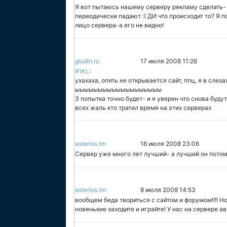
Я вот пытаюсь нашему серверу рекламу сделать- н
переодически падают :( ДИ что происходит то? Я 
лицо сервера-а его не видно!
gludin.ru
17 июля 2008 11:26
IFIKL
:
ухахаха, опять не открывается сайт, ппц, я в слез
ыыыыыыыыыыыыыыыыыыы
3 попытка точно будет- и я уверен что снова будут
всех жаль кто тратил время на этих серверах
asterios.tm
16 июля 2008 23:06
Сервер уже много лет лучший- а лучший он потому
asterios.tm
8 июля 2008 14:53
вообщем беда твориться с сайтом и форумом!!!! Но
новенькие заходите и играйте! У нас на сервере ав