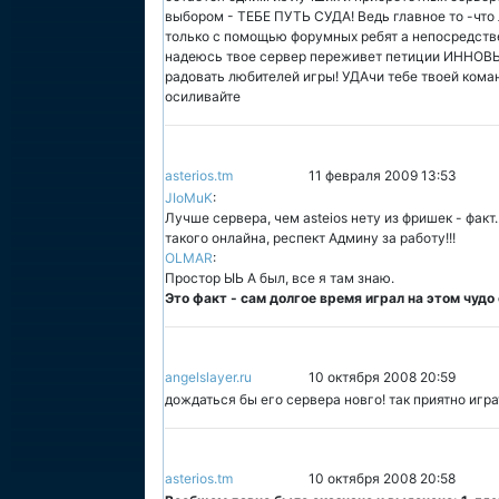
выбором - ТЕБЕ ПУТЬ СУДА! Ведь главное то -что
только с помощью форумных ребят а непосредств
надеюсь твое сервер переживет петиции ИННОВЫ 
радовать любителей игры! УДАчи тебе твоей коман
осиливайте
asterios.tm
11 февраля 2009 13:53
JIoMuK
:
Лучше сервера, чем asteios нету из фришек - факт
такого онлайна, респект Админу за работу!!!
OLMAR
:
Простор ЫЬ А был, все я там знаю.
Это факт - сам долгое время играл на этом чудо
angelslayer.ru
10 октября 2008 20:59
дождаться бы его сервера новго! так приятно играть :
asterios.tm
10 октября 2008 20:58