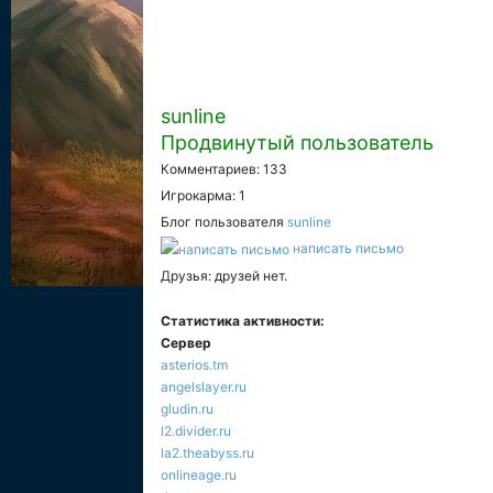
sunline
Продвинутый пользователь
Комментариев: 133
Игрокарма: 1
Блог пользователя
sunline
написать письмо
Друзья: друзей нет.
Статистика активности:
Сервер
asterios.tm
angelslayer.ru
gludin.ru
l2.divider.ru
la2.theabyss.ru
onlineage.ru