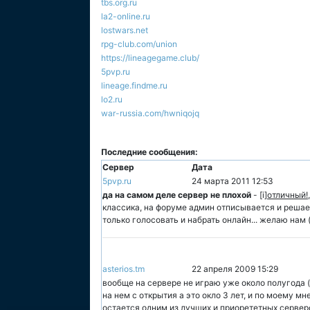
tbs.org.ru
la2-online.ru
lostwars.net
rpg-club.com/union
https://lineagegame.club/
5pvp.ru
lineage.findme.ru
lo2.ru
war-russia.com/hwniqojq
Последние сообщения:
Сервер
Дата
5pvp.ru
24 марта 2011 12:53
да на самом деле сервер не плохой
- [i
]отличный!
классика, на форуме админ отписывается и решает
только голосовать и набрать онлайн... желаю нам 
asterios.tm
22 апреля 2009 15:29
вообще на сервере не играю уже около полугода (
на нем с открытия а это окло 3 лет, и по моему м
остается одним из лучших и приорететных серверо