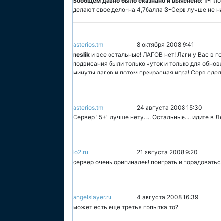
Вообщем давно было сказнано и выяснено:
1-
пло
делают свое дело-на 4,7балла
3-
Серв лучше не н
asterios.tm
8 октября 2008 9:41
neslik
и все остальные! ЛАГОВ нет! Лаги у Вас в г
подвисания были только чуток и только для обно
минуты лагов и потом прекрасная игра! Серв сдела
asterios.tm
24 августа 2008 15:30
Сервер "5+" лучше нету..... Остальные.... идите в 
lo2.ru
21 августа 2008 9:20
сервер очень оригинален! поиграть и порадоватьс
angelslayer.ru
4 августа 2008 16:39
может есть еще третья попытка то?