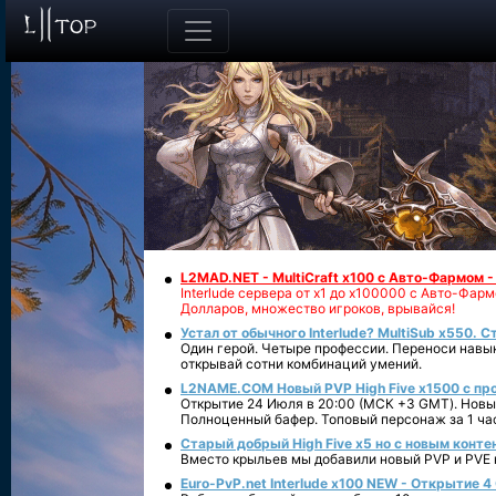
L2MAD.NET - MultiCraft x100 с Авто-Фармом 
Interlude сервера от х1 до х100000 с Авто-Фа
Долларов, множество игроков, врывайся!
Устал от обычного Interlude? MultiSub x550. С
Один герой. Четыре профессии. Переноси навык
открывай сотни комбинаций умений.
L2NAME.COM Новый PVP High Five x1500 с п
Открытие 24 Июля в 20:00 (МСК +3 GMT). Новый
Полноценный бафер. Топовый персонаж за 1 ча
Старый добрый High Five x5 но с новым конте
Вместо крыльев мы добавили новый PVP и PVE ко
Euro-PvP.net Interlude х100 NEW - Открытие 4