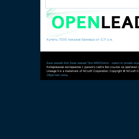
Купить 1000 показов баннера от 0,11 у.е.
База знаний Aion
База знаний Tera
MMOGame - новости онлайн игр
Копирование материалов с данного сайта без ссылок на оригинал 
Lineage II is a trademark of NCsoft Corporation. Copyright © NCsoft Co
Обратная связь