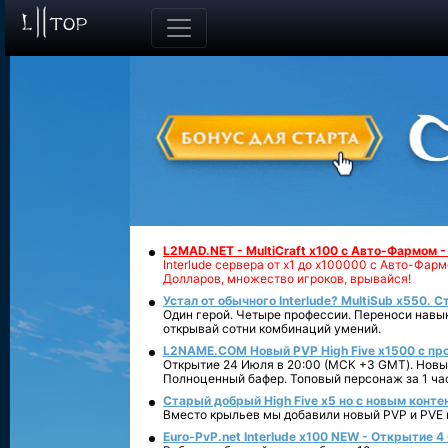
L2MAD.NET - MultiCraft x100 с Авто-Фармом 
Interlude сервера от х1 до х100000 с Авто-Фа
Долларов, множество игроков, врывайся!
Устал от обычного Interlude? MultiSub x550. С
Один герой. Четыре профессии. Переноси навык
открывай сотни комбинаций умений.
L2NAME.COM Новый PVP High Five x1500 с п
Открытие 24 Июля в 20:00 (МСК +3 GMT). Новый
Полноценный бафер. Топовый персонаж за 1 ча
Старый добрый High Five x5 но с новым конте
Вместо крыльев мы добавили новый PVP и PVE ко
Euro-PvP.net Interlude х100 NEW - Открытие 4