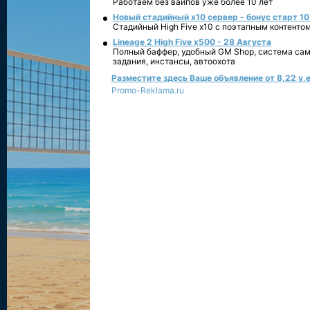
Работаем без вайпов уже более 10 лет
Новый стадийный х10 сервер - бонус старт 10
Стадийный High Five x10 с поэтапным контенто
Lineage 2 High Five x500 - 28 Августа
Полный баффер, удобный GM Shop, система сам
задания, инстансы, автоохота
Разместите здесь Ваше объявление от 8,22 у.е
Promo-Reklama.ru