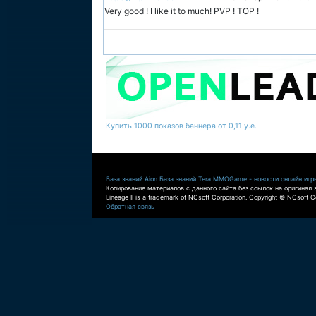
Very good ! I like it to much! PVP ! TOP !
Купить 1000 показов баннера от 0,11 у.е.
База знаний Aion
База знаний Tera
MMOGame - новости онлайн игр
Копирование материалов с данного сайта без ссылок на оригинал 
Lineage II is a trademark of NCsoft Corporation. Copyright © NCsoft Co
Обратная связь