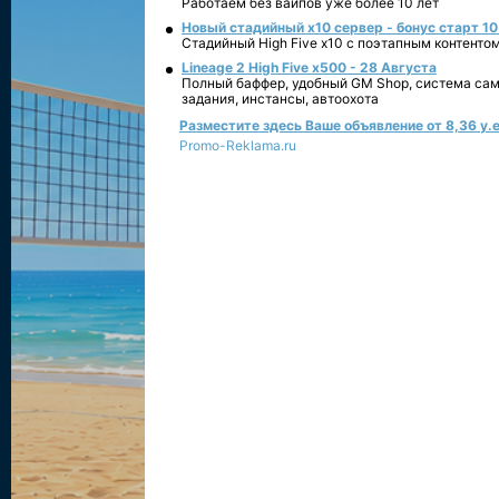
Работаем без вайпов уже более 10 лет
Новый стадийный х10 сервер - бонус старт 10
Стадийный High Five x10 с поэтапным контенто
Lineage 2 High Five x500 - 28 Августа
Полный баффер, удобный GM Shop, система сам
задания, инстансы, автоохота
Разместите здесь Ваше объявление от 8,36 у.е
Promo-Reklama.ru