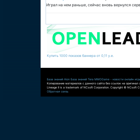
Играл на нем раньше, сейчас вновь вернулся серв
Купить 1000 показов баннера от 0,11 у.е.
База знаний Aion
База знаний Tera
MMOGame - новости онлайн игр
Копирование материалов с данного сайта без ссылок на оригинал 
Lineage II is a trademark of NCsoft Corporation. Copyright © NCsoft Co
Обратная связь