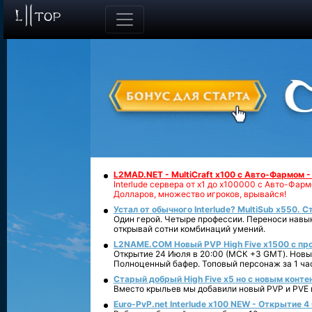
L2MAD.NET - MultiCraft x100 с Авто-Фармом 
Interlude сервера от х1 до х100000 с Авто-Фа
Долларов, множество игроков, врывайся!
Устал от обычного Interlude? MultiSub x550. С
Один герой. Четыре профессии. Переноси навык
открывай сотни комбинаций умений.
L2NAME.COM Новый PVP High Five x1500 с п
Открытие 24 Июля в 20:00 (МСК +3 GMT). Новый
Полноценный бафер. Топовый персонаж за 1 ча
Старый добрый High Five x5 но с новым конте
Вместо крыльев мы добавили новый PVP и PVE ко
Euro-PvP.net Interlude х100 NEW - Открытие 4