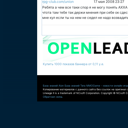
rpg-club.com/union
17 мая 2008 23:27
Ребята а чем все таки спор я не могу понять АХХА
чтота там тебе так держи мнения при себе ок сд
мне кул если ты на нем не седел не надо возвадит
Купить 1000 показов баннера от 0,11 у.е.
База знаний Aion
База знаний Tera
MMOGame - новости онлайн игр
Копирование материалов с данного сайта без ссылок на оригинал 
Lineage II is a trademark of NCsoft Corporation. Copyright © NCsoft Co
Обратная связь