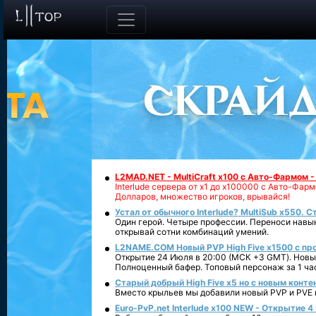
L2MAD.NET - MultiCraft x100 с Авто-Фармом 
Interlude сервера от х1 до х100000 с Авто-Фа
Долларов, множество игроков, врывайся!
Устал от обычного Interlude? MultiSub x550. С
Один герой. Четыре профессии. Переноси навык
открывай сотни комбинаций умений.
L2NAME.COM Новый PVP High Five x1500 с п
Открытие 24 Июля в 20:00 (МСК +3 GMT). Новый
Полноценный бафер. Топовый персонаж за 1 ча
Старый добрый High Five x5 но с новым конте
Вместо крыльев мы добавили новый PVP и PVE ко
Euro-PvP.net Interlude х100 NEW - Открытие 4