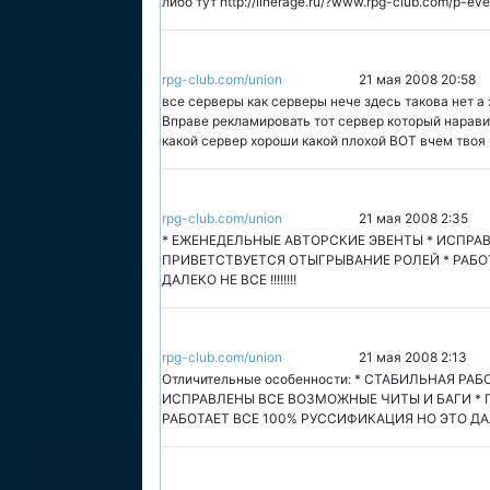
либо тут http://linerage.ru/?www.rpg-club.com/p-ev
rpg-club.com/union
21 мая 2008 20:58
все серверы как серверы нече здесь такова нет а
Вправе рекламировать тот сервер который нарави
какой сервер хороши какой плохой ВОТ вчем тво
rpg-club.com/union
21 мая 2008 2:35
* ЕЖЕНЕДЕЛЬНЫЕ АВТОРСКИЕ ЭВЕНТЫ * ИСПРА
ПРИВЕТСТВУЕТСЯ ОТЫГРЫВАНИЕ РОЛЕЙ * РАБО
ДАЛЕКО НЕ ВСЕ !!!!!!!!
rpg-club.com/union
21 мая 2008 2:13
Отличительные особенности: * СТАБИЛЬНАЯ РА
ИСПРАВЛЕНЫ ВСЕ ВОЗМОЖНЫЕ ЧИТЫ И БАГИ * 
РАБОТАЕТ ВСЕ 100% РУССИФИКАЦИЯ НО ЭТО ДАЛЕКО