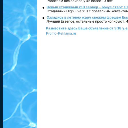
Работаем без вайпов уже более 10 лет
Новый стадийный х10 сервер - бонус старт 10
Стадийный High Five x10 с поэтапным контенто
Охладись в летнюю жару свежим фрешем Essen
Лучший Essence, остальные просто копируют. 
Разместите здесь Ваше объявление от 9,18 у.е.
Promo-Reklama.ru