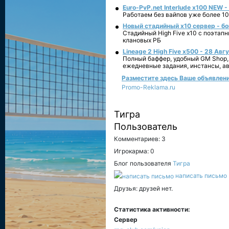
Euro-PvP.net Interlude х100 NEW 
Работаем без вайпов уже более 10
Новый стадийный х10 сервер - бо
Стадийный High Five x10 с поэтап
клановых РБ
Lineage 2 High Five x500 - 28 Авг
Полный баффер, удобный GM Shop,
ежедневные задания, инстансы, а
Разместите здесь Ваше объявление
Promo-Reklama.ru
Тигра
Пользователь
Комментариев: 3
Игрокарма: 0
Блог пользователя
Тигра
написать письмо
Друзья: друзей нет.
Статистика активности:
Сервер