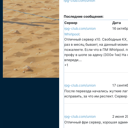
rpg-club.com/union
Последние сообщения:
Сервер
Дата
rpg-club.com/union
16 октяб
Whirlpool
:
Отличный сервер х10. Свободные КХ, з
раз в месяц бывает, на данный момен
пожалеете. Если что в ПМ Whirlpool. п
профу в шопе за адену.(300к-1кк) На
впереди....
+1
rpg-club.com/union
17 сентя
После переезда начались жуткие лаги
исправить, за что им респект. Сервер
rpg-club.com/union
2 июня 2
Отличный фри сервер, хорошая адми