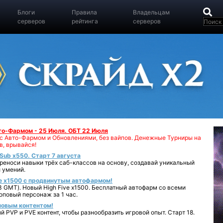
Блоги
Правила
Владельцам
серверов
рейтинга
серверов
вто-Фармом - 25 Июля. ОБТ 22 Июля
00 с Авто-Фармом и Обновлениями, без вайпов. Денежные Турниры на
в, врывайся!
iSub x550. Старт 7 августа
реноси навыки трёх саб-классов на основу, создавай уникальный
 умений.
e x1500 с продвинутым автофармом!
 GMT). Новый High Five x1500. Бесплатный автофарм со всеми
повый персонаж за 1 час.
 новым контентом!
 PVP и PVE контент, чтобы разнообразить игровой опыт. Старт 18.