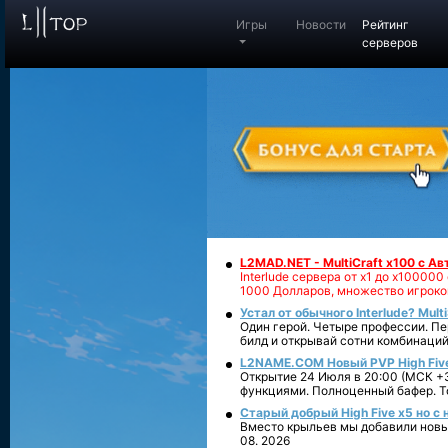
Игры
Новости
Рейтинг
серверов
L2MAD.NET - MultiCraft x100 с А
Interlude сервера от х1 до х1000
1000 Долларов, множество игроко
Устал от обычного Interlude? Mult
Один герой. Четыре профессии. Пе
билд и открывай сотни комбинаций
L2NAME.COM Новый PVP High Fiv
Открытие 24 Июля в 20:00 (МСК +3
функциями. Полноценный бафер. То
Старый добрый High Five x5 но с
Вместо крыльев мы добавили новый
08. 2026