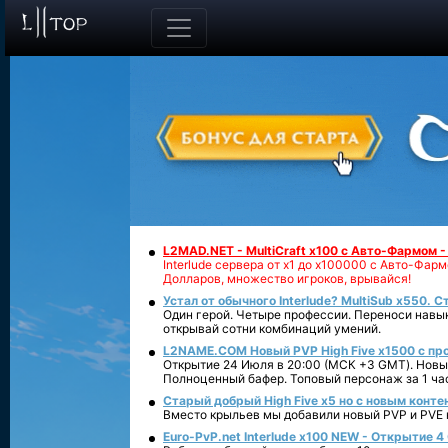
L2MAD.NET - MultiCraft x100 с Авто-Фармом 
Interlude сервера от х1 до х100000 с Авто-Фа
Долларов, множество игроков, врывайся!
Устал от обычного Interlude? MultiSub x550. С
Один герой. Четыре профессии. Переноси навык
открывай сотни комбинаций умений.
L2NAME.COM Новый PVP High Five x1500 с п
Открытие 24 Июля в 20:00 (МСК +3 GMT). Новый
Полноценный бафер. Топовый персонаж за 1 ча
Старый добрый High Five x5 но с новым конте
Вместо крыльев мы добавили новый PVP и PVE ко
Euro-PvP.net Interlude х100 NEW - Открытие 4