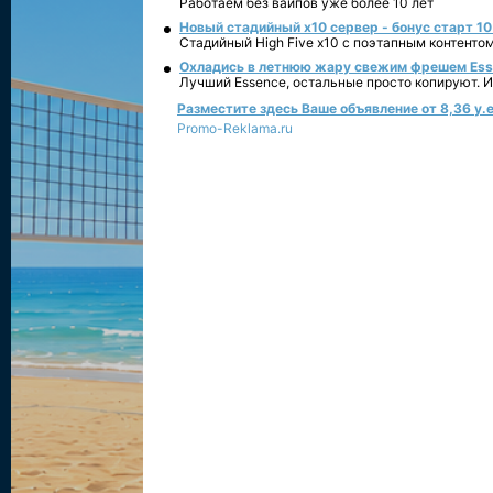
Работаем без вайпов уже более 10 лет
Новый стадийный х10 сервер - бонус старт 10
Стадийный High Five x10 с поэтапным контенто
Охладись в летнюю жару свежим фрешем Essen
Лучший Essence, остальные просто копируют. 
Разместите здесь Ваше объявление от 8,36 у.е
Promo-Reklama.ru