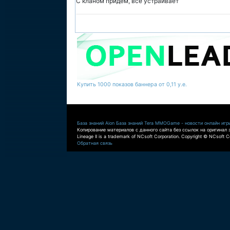
С кланом придём, всё устраивает
Купить 1000 показов баннера от 0,11 у.е.
База знаний Aion
База знаний Tera
MMOGame - новости онлайн игр
Копирование материалов с данного сайта без ссылок на оригинал 
Lineage II is a trademark of NCsoft Corporation. Copyright © NCsoft Co
Обратная связь