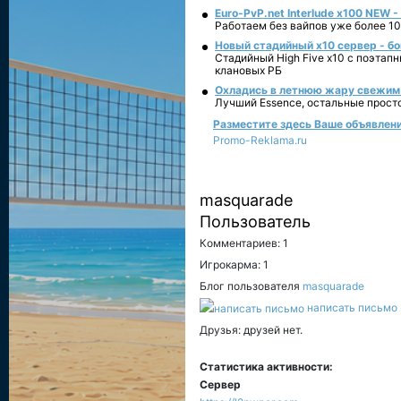
Euro-PvP.net Interlude х100 NEW 
Работаем без вайпов уже более 10
Новый стадийный х10 сервер - бо
Стадийный High Five x10 с поэтап
клановых РБ
Охладись в летнюю жару свежим 
Лучший Essence, остальные прост
Разместите здесь Ваше объявление
Promo-Reklama.ru
masquarade
Пользователь
Комментариев: 1
Игрокарма: 1
Блог пользователя
masquarade
написать письмо
Друзья: друзей нет.
Статистика активности:
Сервер