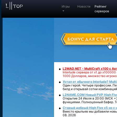
Игры
Новости
Рейтинг
серверов
L2MAD.NET - MultiCraft x100 с А
Interlude сервера от х1 до х1000
1000 Долларов, множество игроко
Устал от обычного Interlude? Mult
Один герой. Четыре профессии. Пе
билд и открывай сотни комбинаций
L2NAME.COM Новый PVP High Fiv
Открытие 24 Июля в 20:00 (МСК +3
функциями. Полноценный бафер. То
Старый добрый High Five x5 но с
Вместо крыльев мы добавили новый
08. 2026