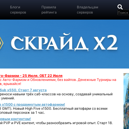
Блоги
Правила
Владельцам
серверов
рейтинга
серверов
вто-Фармом - 25 Июля. ОБТ 22 Июля
00 с Авто-Фармом и Обновлениями, без вайпов. Денежные Турниры на
в, врывайся!
iSub x550. Старт 7 августа
реноси навыки трёх саб-классов на основу, создавай уникальный
 умений.
e x1500 с продвинутым автофармом!
 GMT). Новый High Five x1500. Бесплатный автофарм со всеми
повый персонаж за 1 час.
 новым контентом!
 PVP и PVE контент, чтобы разнообразить игровой опыт. Старт 18.