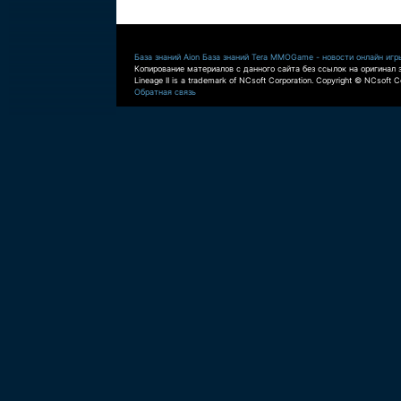
База знаний Aion
База знаний Tera
MMOGame - новости онлайн игр
Копирование материалов с данного сайта без ссылок на оригинал 
Lineage II is a trademark of NCsoft Corporation. Copyright © NCsoft Co
Обратная связь