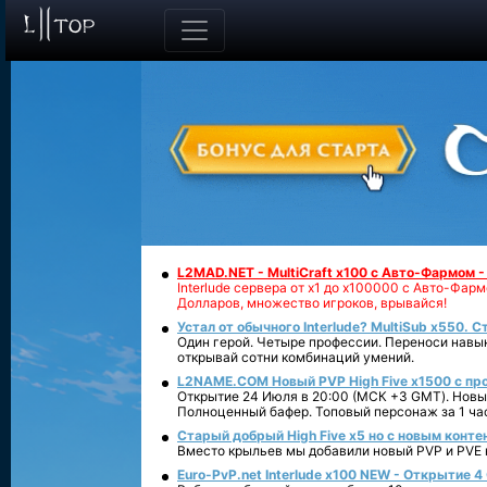
L2MAD.NET - MultiCraft x100 с Авто-Фармом 
Interlude сервера от х1 до х100000 с Авто-Фа
Долларов, множество игроков, врывайся!
Устал от обычного Interlude? MultiSub x550. С
Один герой. Четыре профессии. Переноси навык
открывай сотни комбинаций умений.
L2NAME.COM Новый PVP High Five x1500 с п
Открытие 24 Июля в 20:00 (МСК +3 GMT). Новый
Полноценный бафер. Топовый персонаж за 1 ча
Старый добрый High Five x5 но с новым конте
Вместо крыльев мы добавили новый PVP и PVE ко
Euro-PvP.net Interlude х100 NEW - Открытие 4