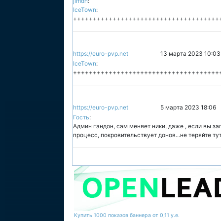
jimdn
:
IceTown
:
++++++++++++++++++++++++++++++++++++++
https://euro-pvp.net
13 марта 2023 10:03
IceTown
:
++++++++++++++++++++++++++++++++++++++
https://euro-pvp.net
5 марта 2023 18:06
Гость
:
Админ гандон, сам меняет ники, даже , если вы з
процесс, покровительствует донов...не теряйте ту
Купить 1000 показов баннера от 0,11 у.е.