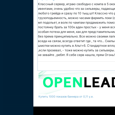
Классный сервер, играю свободно с компа в 5 окон,
ивентами, очень удобно что за сильверы, падающ
любого грейда и сразу по 10 тыщ шт! Классно что
грузоподьемность, можно часами фармить локи (с а
мп подольет, и волк по чампам продамажить помо
постоянку брать за 100к аден простых - у меня вс
особая потеха для меня, как для представительниц
без према принципиально. Все можно своими лапка
вседа на связи, всегда ответит где , та что... Скил
шмотки можно купить в Альт+б. Стандартное вплод
,если прозевал, - тоже можно купить за сильверы.
не зевайте , ребят. Я себе серв нашла, прям Огонь!
Купить 1000 показов баннера от 0,11 у.е.