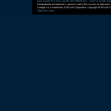
База знаний Aion
База знаний Tera
MMOGame - новости онлайн игр
Копирование материалов с данного сайта без ссылок на оригинал 
Lineage II is a trademark of NCsoft Corporation. Copyright © NCsoft Co
Обратная связь