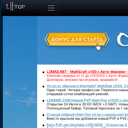
L2MAD.NET - MultiCraft x100 с Авто-Фармом 
Interlude сервера от х1 до х100000 с Авто-Фа
Долларов, множество игроков, врывайся!
Устал от обычного Interlude? MultiSub x550. С
Один герой. Четыре профессии. Переноси навык
открывай сотни комбинаций умений.
L2NAME.COM Новый PVP High Five x1500 с п
Открытие 24 Июля в 20:00 (МСК +3 GMT). Новый
Полноценный бафер. Топовый персонаж за 1 ча
Старый добрый High Five x5 но с новым конте
Вместо крыльев мы добавили новый PVP и PVE ко
Euro-PvP.net Interlude х100 NEW - Открытие 4