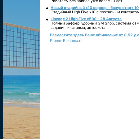
Работаем без вайпов уже более 10 лет
Новый стадийный х10 сервер - бонус старт 10
Стадийный High Five x10 с поэтапным контенто
Lineage 2 High Five x500 - 28 Августа
Полный баффер, удобный GM Shop, система сам
задания, инстансы, автоохота
Разместите здесь Ваше объявление от 8,52 у.е
Promo-Reklama.ru