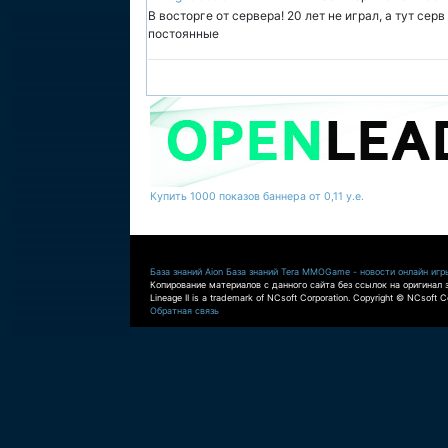
В восторге от сервера! 20 лет не играл, а тут сер
постоянные
Купить 1000 показов баннера от 0,11 у.е.
База знаний Aion
База знаний Tera
MMOGame - новости онлайн игр
Копирование материалов с данного сайта без ссылок на оригинал 
Lineage II is a trademark of NCsoft Corporation. Copyright © NCsoft Co
Обратная связь