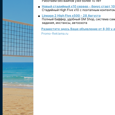
Работаем без вайпов уже более 10 лет
Новый стадийный х10 сервер - бонус старт 10
Стадийный High Five x10 с поэтапным контенто
Lineage 2 High Five x500 - 28 Августа
Полный баффер, удобный GM Shop, система сам
задания, инстансы, автоохота
Разместите здесь Ваше объявление от 8,00 у.е
Promo-Reklama.ru