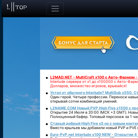
L2MAD.NET - MultiCraft x100 с Авто-Фармом 
Interlude сервера от х1 до х100000 с Авто-Фа
Долларов, множество игроков, врывайся!
Устал от обычного Interlude? MultiSub x550. С
Один герой. Четыре профессии. Переноси навык
открывай сотни комбинаций умений.
L2NAME.COM Новый PVP High Five x1500 с п
Открытие 24 Июля в 20:00 (МСК +3 GMT). Новый
Полноценный бафер. Топовый персонаж за 1 ча
Старый добрый High Five x5 но с новым конте
Вместо крыльев мы добавили новый PVP и PVE ко
Euro-PvP.net Interlude х100 NEW - Открытие 4