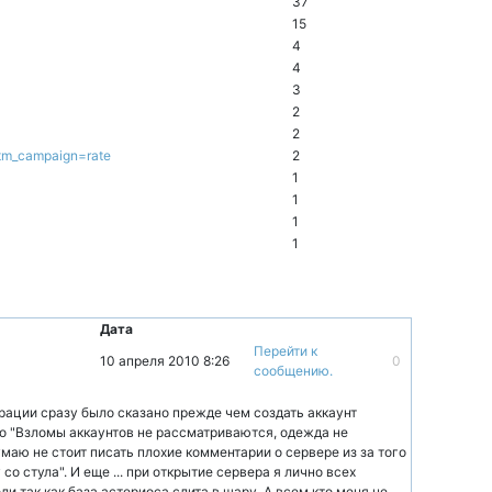
37
15
4
4
3
2
2
tm_campaign=rate
2
1
1
1
1
Дата
Перейти к
10 апреля 2010 8:26
0
сообщению.
рации сразу было сказано прежде чем создать аккаунт
но "Взломы аккаунтов не рассматриваются, одежда не
маю не стоит писать плохие комментарии о сервере из за того
со стула". И еще ... при открытие сервера я лично всех
 так как база астериоса слита в шару. А всем кто меня не