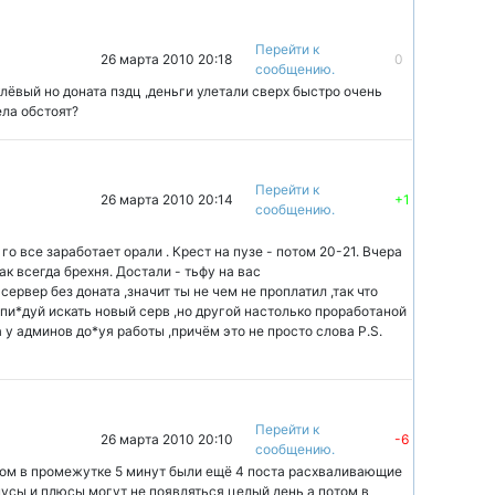
Перейти к
26 марта 2010 20:18
0
сообщению.
клёвый но доната пздц ,деньги улетали сверх быстро очень
ела обстоят?
Перейти к
26 марта 2010 20:14
+1
сообщению.
о все заработает орали . Крест на пузе - потом 20-21. Вчера
ак всегда брехня. Достали - тьфу на вас
сервер без доната ,значит ты не чем не проплатил ,так что
 пи*дуй искать новый серв ,но другой настолько проработаной
 у админов до*уя работы ,причём это не просто слова P.S.
Перейти к
26 марта 2010 20:10
-6
сообщению.
потом в промежутке 5 минут были ещё 4 поста расхваливающие
инусы и плюсы могут не появляться целый день а потом в