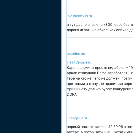
la2.theabyss.ru
я тут давно играл на х300 ,серв был 
дорого играть на абисе ,как сейчас д
asterios.tm
ПетяСиськин
:
Кароче админы просто пидаболы - 19 г
арали стопудова Prime заработает - к
тебе не кто не чего не должен ,прайм 
претензии в жопу ,не нравиться серв
фриши нету ,только руооф конкурент а
DOPA
lineage-2.ru
первый пост от xandra в12:59:08 а 
артеас ,а потом затишье ... кстати м