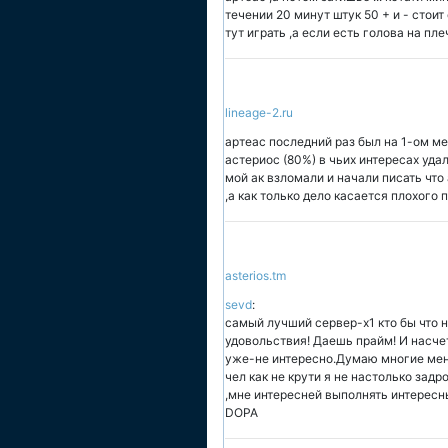
течении 20 минут штук 50 + и - стоит
тут играть ,а если есть голова на пл
lineage-2.ru
артеас последний раз был на 1-ом ме
астериос (80%) в чьих интересах уда
мой ак взломали и начали писать что
,а как только дело касается плохого 
asterios.tm
sevd
:
самый лучший сервер-х1 кто бы что н
удовольствия! Даешь прайм! И насчет
уже-не интересно.Думаю многие ме
чел как не крути я не настолько задр
,мне интересней выполнять интересн
DOPA