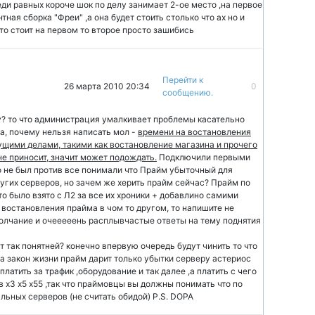
еди равных короче шок по делу занимает 2-ое место ,на первое
ная сборка "Фреи" ,а она будет стоить столько что ах но и
то стоит на первом то второе просто зашибись
Перейти к
26 марта 2010 20:34
0
сообщению.
у? то что администрация умалкивает проблемы касательно
та, почему нельзя написать мол -
времени на востановления
сущими делами, такими как востановление магазина и прочего
не приносит, значит может подождать.
Подключили первыми
о не был против все понимали что Прайм убыточный для
угих серверов, но зачем же херить прайм сейчас? Прайм по
о было взято с Л2 за все их хроники + добавлино самими
 востановления прайма в чом то другом, то напишите не
молчание и очееееень расплывчастые ответы на тему поднятия
от так понятней? конечно впервую очередь будут чинить то что
 ,а закон жизни прайм дарит только убытки серверу астериос
 платить за трафик ,оборудование и так далее ,а платить с чего
 в х3 х5 х55 ,так что праймовцы вы должны понимать что по
льных серверов (не считать обидой) P.S. DOPA