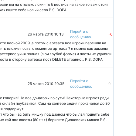
 если вы на столько лохи что б вестись на такое то вам стоит
ечах ищите себе новый серв P.S. DOPA
Перейти к
26 марта 2010 10:13
-6
сообщению.
сте весной 2009 ,а потом с артеаса все игроки перешли на
лять плохие посты с коментов артеаса ? я помню как админы
 астериос уйня полная (в оч грубой форме) и посты не удаляли
поста в сторону артеаса пост DELETE странно... P.S. DOPA
Перейти к
25 марта 2010 20:35
0
сообщению.
е говорил! Не все донаторы по сути! Некоторые играют ради
 онлайн поубавится! Сам на хантере седня прокачался до 80
ня поддержут
от что бы час бить мишку под дионом что бы лвл поднять себе
ые хай лвл квесты (80+++) беригите Дионовских мишек P.S.