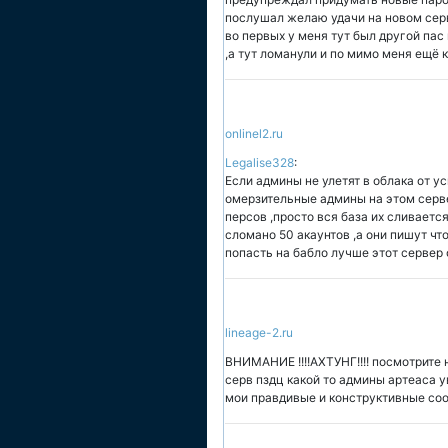
послушал желаю удачи на новом сер
во первых у меня тут был другой пас
,а тут ломанули и по мимо меня ещё к
onlinel2.ru
Legalise328
:
Если админы не улетят в облака от ус
омерзительные админы на этом сервер
персов ,просто вся база их сливаетс
сломано 50 акаунтов ,а они пишут что
попасть на бабло лучше этот сервер
lineage-2.ru
ВНИМАНИЕ !!!!АХТУНГ!!!! посмотрите 
серв пздц какой то админы артеаса у
мои правдивые и конструктивные соо