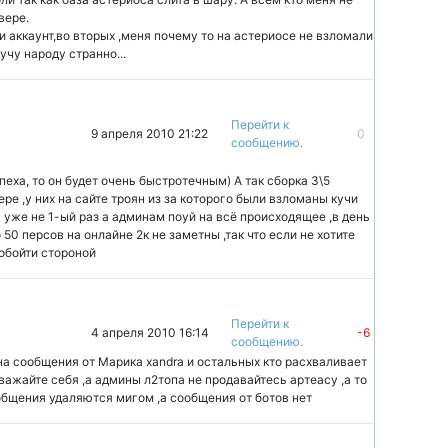
вере.
 и аккаунт,во вторых ,меня почему то на астериосе не взломали
учу народу странно...
Перейти к
9 апреля 2010 21:22
0
сообщению.
пеха, то он будет очень быстротечным) А так сборка 3\5
е ,у них на сайте троян из за которого были взломаны кучи
я уже не 1-ый раз а админам поуй на всё происходящее ,в день
 50 персов на онлайне 2к не заметны ,так что если не хотите
 обойти стороной
Перейти к
4 апреля 2010 16:14
-6
сообщению.
на сообщения от Марика xandra и остальных кто расхваливает
важайте себя ,а админы л2топа не продавайтесь артеасу ,а то
бщения удаляются мигом ,а сообщения от ботов нет