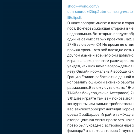
shock-world.com/?
utm_source=l2top&utm_campaign=rate
llEclipsll
:
О шоке говорят много: и плохо и хоро
пост. Во-первых,каждая сторона в ч
недовольные. Во-вторых, следует об
один из самых старых проектов Ла2.
27к!Было время С4.Но время не стоит
прочяя ересь -это всё плохо,но есть
другом языке и всё,чего они добилис
играл на шоке,но потом разочаровалс
увидел, как шок начал возрождаться 
нету.Онлайн нормальный,вообще как 
Грацию Епилог, работают на данной 
исправлять ошибки и активно работа
размазанно.Выложу суть сжато: 1)Не
ТАК(без бонусов,как на Астериосе) 2
3)Идите,играйте там,вам понравится!
конкуренты или сильно требовательны
вас заклюют,обосрут неглядя! Короч
среди ФриШардов!Играйте там!Жду вс
стопрацентная фигня про то что шок п
праер был украден с астериоса ещё х
фришард? а как же астериос ? глупо н