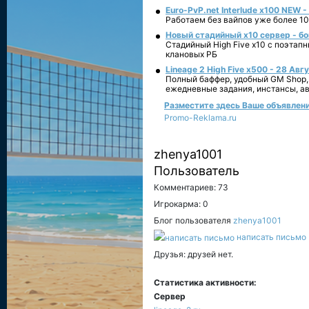
Euro-PvP.net Interlude х100 NEW 
Работаем без вайпов уже более 10
Новый стадийный х10 сервер - бо
Стадийный High Five x10 с поэтап
клановых РБ
Lineage 2 High Five x500 - 28 Авг
Полный баффер, удобный GM Shop,
ежедневные задания, инстансы, а
Разместите здесь Ваше объявление 
Promo-Reklama.ru
zhenya1001
Пользователь
Комментариев: 73
Игрокарма: 0
Блог пользователя
zhenya1001
написать письмо
Друзья: друзей нет.
Статистика активности:
Сервер