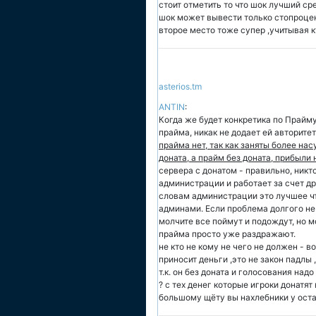
стоит отметить то что шок лучший ср
шок может вывести только стопроцент
второе место тоже супер ,учитывая к
asterios.tm
ANTIN
:
Когда же будет конкретика по Прайм
прайма, никак не додает ей авторите
прайма нет, так как заняты более на
доната, а прайм без доната, прибыли 
сервера с донатом - правильно, никт
администрации и работает за счет др
словам администрации это лучшее чт
админами. Если проблема долгого не
молчите все поймут и подождут, но 
прайма просто уже раздражают.
не кто не кому не чего не должен - в
приносит деньги ,это не закон падлы
т.к. он без доната и голосования надо
? с тех денег которые игроки донатят
большому щёту вы нахлебники у оста