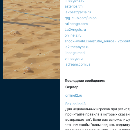
lineage-2.ru
asterios.tm
la2bestgracia.ru
rpg-club.com/union
rulineage.com
La2Angels.ru
onlinel2.ru
shock-world.com/?utm_source=l2top&u
la2.theabyss.ru
lineage.mobi
vlineage.ru
ladream.com.ua
Последние сообщения:
Сервер
onlinel2.ru
Fox_onlinel2
:
Для недовольных игроков при регист
прочитайте правила в которых сказа
возвращается". Если вас взломали ду
что нам якобы "влом поднять задницу 
предупреждал придумать новые пароли