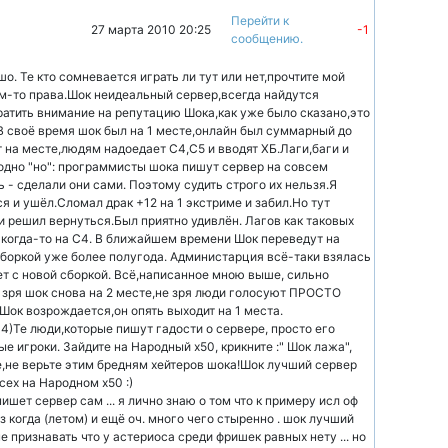
Перейти к
27 марта 2010 20:25
-1
сообщению.
шо. Те кто сомневается играть ли тут или нет,прочтите мой
ём-то права.Шок неидеальный сервер,всегда найдутся
ратить внимание на репутацию Шока,как уже было сказано,это
 В своё время шок был на 1 месте,онлайн был суммарный до
 на месте,людям надоедает С4,С5 и вводят ХБ.Лаги,баги и
 одно "но": программисты шока пишут сервер на совсем
ь - сделали они сами. Поэтому судить строго их нельзя.Я
я и ушёл.Сломал драк +12 на 1 экстриме и забил.Но тут
и решил вернуться.Был приятно удивлён. Лагов как таковых
когда-то на С4. В ближайшем времени Шок переведут на
сборкой уже более полугода. Администарция всё-таки взялась
ет с новой сборкой. Всё,написанное мною выше, сильно
 зря шок снова на 2 месте,не зря люди голосуют ПРОСТО
)Шок возрождается,он опять выходит на 1 места.
 4)Те люди,которые пишут гадости о сервере, просто его
е игроки. Зайдите на Народный х50, крикните :" Шок лажа",
е,не верьте этим бредням хейтеров шока!Шок лучший сервер
ех на Народном х50 :)
ишет сервер сам ... я лично знаю о том что к примеру исл оф
з когда (летом) и ещё оч. много чего стыренно . шок лучший
е признавать что у астериоса среди фришек равных нету ... но