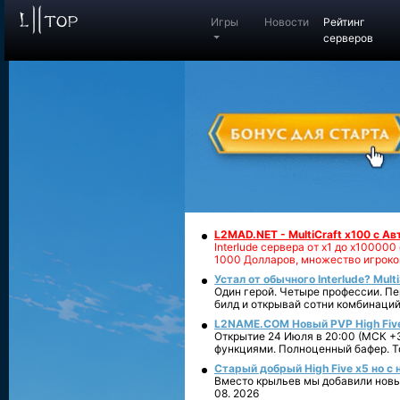
Игры
Новости
Рейтинг
серверов
L2MAD.NET - MultiCraft x100 с А
Interlude сервера от х1 до х1000
1000 Долларов, множество игроко
Устал от обычного Interlude? Mult
Один герой. Четыре профессии. Пе
билд и открывай сотни комбинаций
L2NAME.COM Новый PVP High Fiv
Открытие 24 Июля в 20:00 (МСК +3
функциями. Полноценный бафер. То
Старый добрый High Five x5 но с
Вместо крыльев мы добавили новый
08. 2026