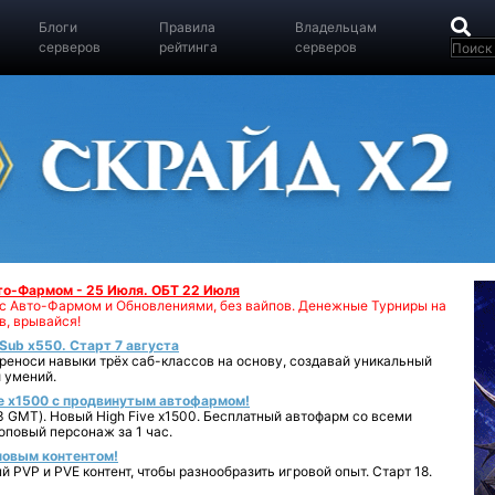
Блоги
Правила
Владельцам
серверов
рейтинга
серверов
вто-Фармом - 25 Июля. ОБТ 22 Июля
00 с Авто-Фармом и Обновлениями, без вайпов. Денежные Турниры на
в, врывайся!
iSub x550. Старт 7 августа
реноси навыки трёх саб-классов на основу, создавай уникальный
 умений.
e x1500 с продвинутым автофармом!
 GMT). Новый High Five x1500. Бесплатный автофарм со всеми
повый персонаж за 1 час.
 новым контентом!
 PVP и PVE контент, чтобы разнообразить игровой опыт. Старт 18.