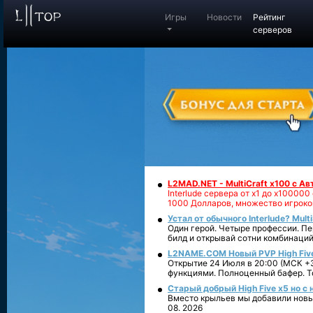
Игры
Новости
Рейтинг
серверов
L2MAD.NET - MultiCraft x100 с А
Interlude сервера от х1 до х1000
1000 Долларов, множество игроко
Устал от обычного Interlude? Mult
Один герой. Четыре профессии. Пе
билд и открывай сотни комбинаций
L2NAME.COM Новый PVP High Fiv
Открытие 24 Июля в 20:00 (МСК +3
функциями. Полноценный бафер. То
Старый добрый High Five x5 но с
Вместо крыльев мы добавили новый
08. 2026