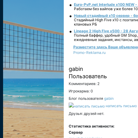
Euro-PvP.net Interlude х100 NEW 
Работаем без вайпов уже более 10
Новый стадийный х10 сервер - бо
Стадийный High Five x10 с поэтап
клановых РБ
Lineage 2 High Five x500 - 28 Авг
Полный баффер, удобный GM Shop,
ежедневные задания, инстансы, а
Разместите здесь Ваше объявление
Promo-Reklama.ru
gabin
Пользователь
Комментариев: 2
Игрокарма: 0
Блог пользователя
gabin
написать письмо
Друзья: друзей нет.
Статистика активности:
Сервер