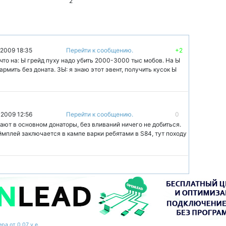
2
 2009 18:35
Перейти к сообщению.
+2
что на: Ы грейд пуху надо убить 2000-3000 тыс мобов. На Ы
армить без доната. ЗЫ: я знаю этот эвент, получить кусок Ы
 2009 12:56
Перейти к сообщению.
0
ают в основном донаторы, без вливаний ничего не добиться.
ймплей заключается в кампе варки ребятами в S84, тут походу
ра от 0,07 у.е.