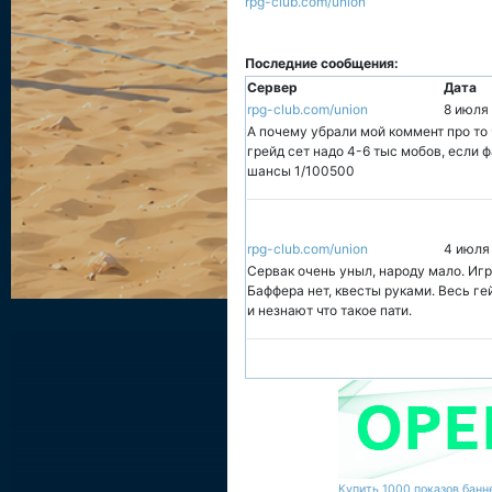
rpg-club.com/union
Последние сообщения:
Сервер
Дата
rpg-club.com/union
8 июля
А почему убрали мой коммент про то 
грейд сет надо 4-6 тыс мобов, если ф
шансы 1/100500
rpg-club.com/union
4 июля
Сервак очень уныл, народу мало. Игр
Баффера нет, квесты руками. Весь ге
и незнают что такое пати.
Купить 1000 показов банне