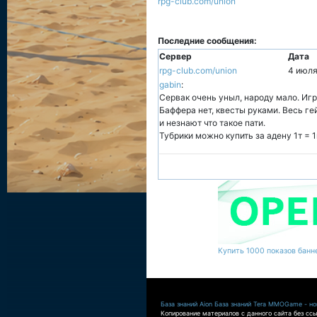
rpg-club.com/union
Последние сообщения:
Сервер
Дата
rpg-club.com/union
4 июля
gabin
:
Сервак очень уныл, народу мало. Игр
Баффера нет, квесты руками. Весь ге
и незнают что такое пати.
Тубрики можно купить за адену 1т = 1
Купить 1000 показов банне
База знаний Aion
База знаний Tera
MMOGame - нов
Копирование материалов с данного сайта без ссы