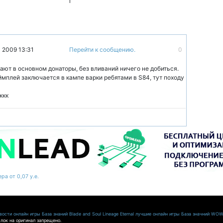
1
 2009 13:31
Перейти к сообщению.
0
ают в основном донаторы, без вливаний ничего не добиться.
ймплей заключается в кампе варки ребятами в S84, тут походу
ккк
ра от 0,07 у.е.
ости онлайн игры
База знаний Blade and Soul
Lineage Eternal
лучшие онлайн игры
База значний WO
лок на оригинал запрещено.