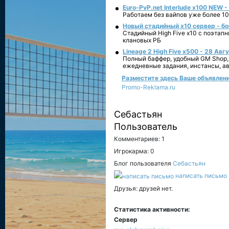
Euro-PvP.net Interlude х100 NEW 
Работаем без вайпов уже более 10
Новый стадийный х10 сервер - бо
Стадийный High Five x10 с поэтап
клановых РБ
Lineage 2 High Five x500 - 28 Авг
Полный баффер, удобный GM Shop,
ежедневные задания, инстансы, а
Разместите здесь Ваше объявление
Promo-Reklama.ru
Себастьян
Пользователь
Комментариев: 1
Игрокарма: 0
Блог пользователя
Себастьян
написать письмо
Друзья: друзей нет.
Статистика активности:
Сервер