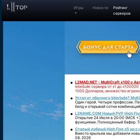
Игры
Новости
Рейтинг
серверов
L2MAD.NET - MultiCraft x100 с А
Interlude сервера от х1 до х1000
1000 Долларов, множество игроко
Устал от обычного Interlude? Mult
Один герой. Четыре профессии. Пе
билд и открывай сотни комбинаций
L2NAME.COM Новый PVP High Fiv
Открытие 24 Июля в 20:00 (МСК +3
функциями. Полноценный бафер. То
Старый добрый High Five x5 но с
Вместо крыльев мы добавили новый
08. 2026