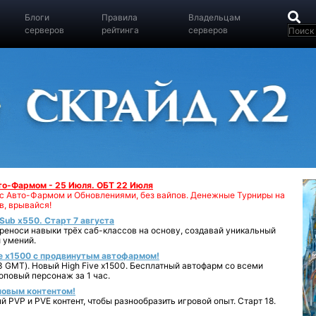
Блоги
Правила
Владельцам
серверов
рейтинга
серверов
вто-Фармом - 25 Июля. ОБТ 22 Июля
00 с Авто-Фармом и Обновлениями, без вайпов. Денежные Турниры на
в, врывайся!
iSub x550. Старт 7 августа
реноси навыки трёх саб-классов на основу, создавай уникальный
 умений.
e x1500 с продвинутым автофармом!
 GMT). Новый High Five x1500. Бесплатный автофарм со всеми
повый персонаж за 1 час.
 новым контентом!
 PVP и PVE контент, чтобы разнообразить игровой опыт. Старт 18.