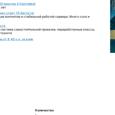
- Открытие 4 Сентября!
 лет
нус старт 10 Августа!
ным контентом и стабильной работой сервера. Много соло и
уста
 система самостоятельной прокачки, переработанные классы,
втоохота
 от 8,40 у.е. за клик
Количество