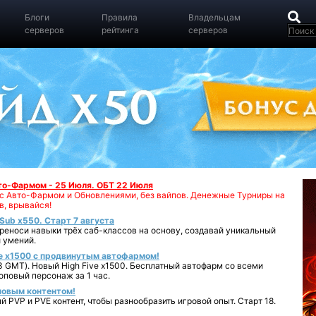
Блоги
Правила
Владельцам
серверов
рейтинга
серверов
вто-Фармом - 25 Июля. ОБТ 22 Июля
00 с Авто-Фармом и Обновлениями, без вайпов. Денежные Турниры на
в, врывайся!
iSub x550. Старт 7 августа
реноси навыки трёх саб-классов на основу, создавай уникальный
 умений.
e x1500 с продвинутым автофармом!
 GMT). Новый High Five x1500. Бесплатный автофарм со всеми
повый персонаж за 1 час.
 новым контентом!
 PVP и PVE контент, чтобы разнообразить игровой опыт. Старт 18.