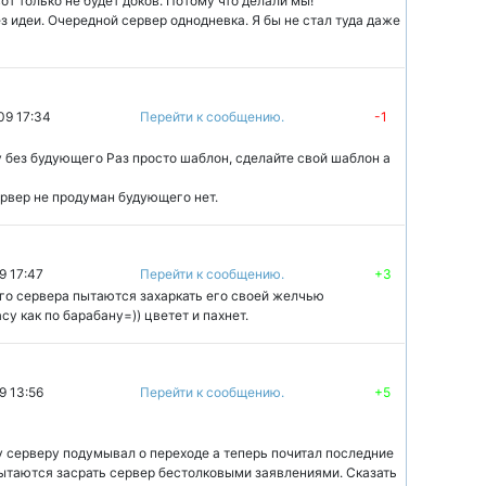
от только не будет доков. Потому что делали мы!
ез идеи. Очередной сервер однодневка. Я бы не стал туда даже
09 17:34
Перейти к сообщению.
-1
у без будующего Раз просто шаблон, сделайте свой шаблон а
ервер не продуман будующего нет.
9 17:47
Перейти к сообщению.
+3
го сервера пытаются захаркать его своей желчью
у как по барабану=)) цветет и пахнет.
9 13:56
Перейти к сообщению.
+5
 серверу подумывал о переходе а теперь почитал последние
пытаются засрать сервер бестолковыми заявлениями. Сказать