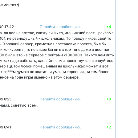
омментах :)
09 17:42
Перейти к сообщению.
+4
 а-ля все на артеас, скажу лишь то, что нижний пост - реклама,
01, не равнодушный к школьникам. По поводу ников, свой то
. Хороший сервер, грамотная постановка проекта, был бы
и конкуренты, то не висел бы он в этом топе даже в десятке
0 был и это на сервере с рейтами х1000000. Так что чем лить
м как надо работать, сделайте сами проект лучше и радуйтесь,
рвер аццтой любой помешанный на школьниках может, а вот
т го***м думаю не хватит ни ума, ни терпения, ни тем более
нное на годе игры именно на этом сервере.
09 8:25
Перейти к сообщению.
+8
нами, советую всём.
09 6:41
Перейти к сообщению.
+2