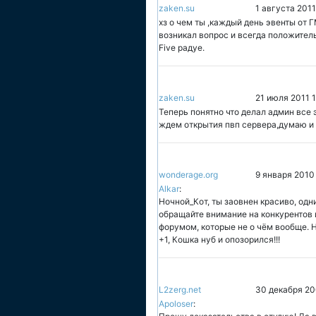
zaken.su
1 августа 2011
хз о чем ты ,каждый день эвенты от 
возникал вопрос и всегда положител
Five радуе.
zaken.su
21 июля 2011 
Теперь понятно что делал админ все 
ждем открытия пвп сервера,думаю и 
wonderage.org
9 января 2010
Alkar
:
Ночной_Кот, ты заовнен красиво, одни
обращайте внимание на конкурентов 
форумом, которые не о чём вообще. Н
+1, Кошка нуб и опозорился!!!
L2zerg.net
30 декабря 20
Apoloser
: