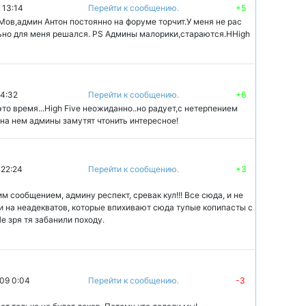
 13:14
Перейти к сообщению.
+5
ГМов,админ Антон постоянно на форуме торчит.У меня не рас
ьно для меня решался. PS Админы малорики,стараются.HHigh
14:32
Перейти к сообщению.
+6
это время...High Five неожиданно..но радует,с нетерпением
на нем админы замутят чтонить интересное!
 22:24
Перейти к сообщению.
+3
м сообщением, админу респект, сревак кул!!! Все сюда, и не
и на неадекватов, которые впихивают сюда тупые копипасты с
е зря тя забанили походу.
09 0:04
Перейти к сообщению.
-3