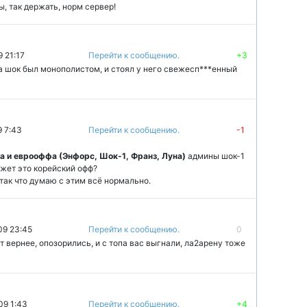
ы, так держать, норм сервер!
 21:17
Перейти к сообщению.
+3
да шок был монополистом, и стоял у него свежесп***енный
9 7:43
Перейти к сообщению.
-1
 и еврооффа (Энфорс, Шок-1, Франз, Луна)
админы шок-1
жет это корейский офф?
так что думаю с этим всё нормально.
09 23:45
Перейти к сообщению.
0
 вернее, опозорились, и с топа вас выгнали, ла2арену тоже
09 1:43
Перейти к сообщению.
+4