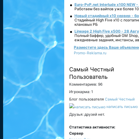
Euro-PvP.net Interlude х100 NEW 
Работаем без вайпов уже более 10
Новый стадийный х10 сервер - бо
Стадийный High Five x10 с поэтап
клановых РБ
Lineage 2 High Five x500 - 28 Авг
Полный баффер, удобный GM Shop,
ежедневные задания, инстансы, а
Разместите здесь Ваше объявление
Promo-Reklama.ru
Самый Честный
Пользователь
Комментариев: 96
Игрокарма: 1
Блог пользователя
Самый Честный
написать письмо
Друзья: друзей нет.
Статистика активности:
Сервер