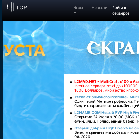
Игры
Новости
Рейтинг
серверов
L2MAD.NET - MultiCraft x100 с А
Interlude сервера от х1 до х1000
1000 Долларов, множество игроко
Устал от обычного Interlude? Mult
Один герой. Четыре профессии. Пе
билд и открывай сотни комбинаций
L2NAME.COM Новый PVP High Fiv
Открытие 24 Июля в 20:00 (МСК +3
функциями. Полноценный бафер. То
Старый добрый High Five x5 но с
Вместо крыльев мы добавили новый
08. 2026