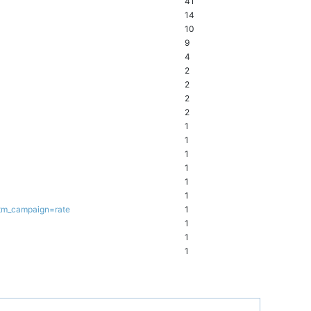
41
14
10
9
4
2
2
2
2
1
1
1
1
1
1
tm_campaign=rate
1
1
1
1