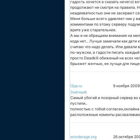
гадость хочется а сказать нечего) в
продолжают не смотря на правила. Н
неадекватностью они не засерают се
Меня больше всего удивляет ник у в
комментами по этому серверу подумы
врите уже старательнее.
А мы и не обращаем внимания на ме
кода нет... Лучше замечали как дети к
считаю что надо делать. Или давали 
по-мужски, а гадости писать каждый 
просто Deadkill обиженый на всех че
брызжет желчью, ее лучще для пищев
l2pp.ru
9 ноября 2009
Знатный
:
Самый убогий и позорный сервер во 
пустили..
полностью с тобой согласен,онлайна 
расположеные коменты расхваливаю
wonderage.org
26 октября 20