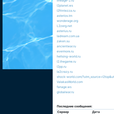
lineage-2.ru
l2planet.ws
l2frintezza.ru
asterios.tm
wonderage.org
L2zerg.net
asterius.ru
ladream.com.ua
zaken.su
ancientwar.ru
evermore.ru
hellsing-world.ru
l2.thegame.ru
l2pp.ru
la2crazy.ru
shock-world.com/?utm_source=l2top&u
ValakasWorld.com
fanage.ws
globalwar.ru
Последние сообщения:
Сервер
Дата