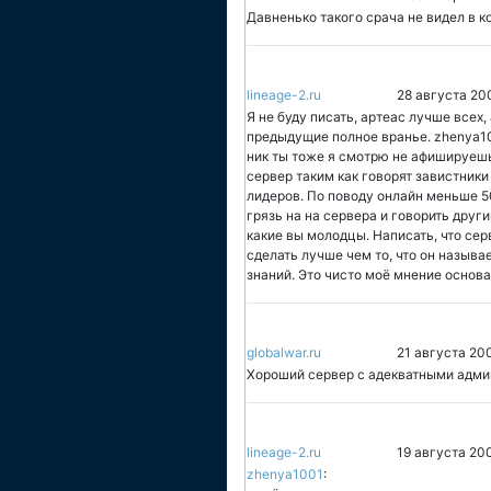
Давненько такого срача не видел в к
lineage-2.ru
28 августа 20
Я не буду писать, артеас лучше всех,
предыдущие полное вранье. zhenya10
ник ты тоже я смотрю не афишируешь
сервер таким как говорят завистники 
лидеров. По поводу онлайн меньше 50
грязь на на сервера и говорить други
какие вы молодцы. Написать, что се
сделать лучше чем то, что он называе
знаний. Это чисто моё мнение основа
globalwar.ru
21 августа 20
Хороший сервер с адекватными адми
lineage-2.ru
19 августа 20
zhenya1001
: