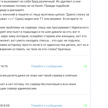
от и выжимают из себя бред различный. Их удаляют а они
е понимаю почему их не банят. Правда подобной
рвер а рекламят).
ас женский а пишете от лица мужчины цитата "Давно слежу за
вал <<<" Сразу видно или ТТ или икоминг. Если врете то
лкие проблемы на сервере, пишу как программист Идеального
урят или пьют в подъездах и по шее давали за это, вот я
в харю хаму который, оскарбил старика или женщину, вот это
может, вот уметь находить плюсы... это щас не подсилу,
ловек которому просто нечего от одиночества делать, вот он и
арения оставить. не твои ли это слова? Братиша.
 14:15
Перейти к сообщению.
+3
всем рунете,даже не знаю как такой сервер в элитные
нет а нет потому что сервер беспонтовый а все ниже
щие сервер админовские.
09 6:39
Перейти к сообщению.
+3