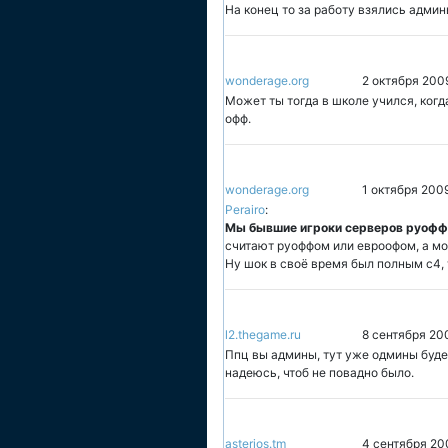
На конец то за работу взялись админ
wonderage.org
2 октября 2009
Может ты тогда в школе учился, ког
офф.
wonderage.org
1 октября 200
Perairo
:
Мы бывшие игроки серверов руоффа
считают руоффом или евроофом, а мо
Ну шок в своё время был полным с4, 
l2.thegame.ru
8 сентября 20
Ппц вы админы, тут уже одмины будет
надеюсь, чтоб не повадно было.
asterios.tm
4 сентября 20