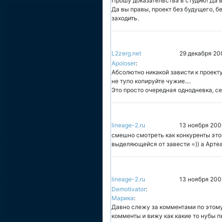
Прошу доказательства в студию! Да в
Да вы правы, проект без будущего, б
заходить.
L2zerg.net
29 декабря 20
Apoloser
:
Абсолютно никакой зависти к проект
не тупо копируйте чужие....
Это просто очередная однодневка, с
lineage-2.ru
13 ноября 200
смешно смотреть как конкуренты это
выделяющейся от завести =)) а Артеас
lineage-2.ru
13 ноября 200
Demotivator
:
Марика
:
Давно слежу за комментами по этому
комменты и вижу как какие то нубы 