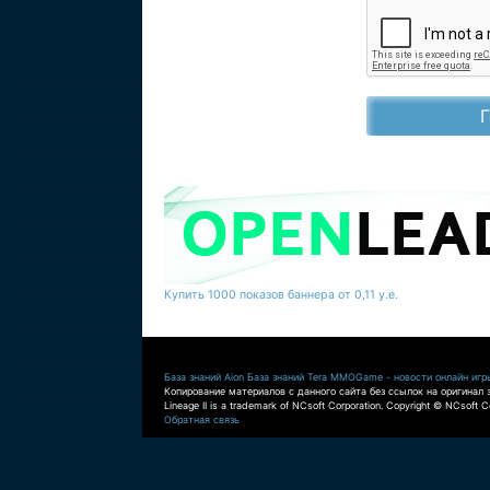
Купить 1000 показов баннера от 0,11 у.е.
База знаний Aion
База знаний Tera
MMOGame - новости онлайн игр
Копирование материалов с данного сайта без ссылок на оригинал 
Lineage II is a trademark of NCsoft Corporation. Copyright © NCsoft Co
Обратная связь