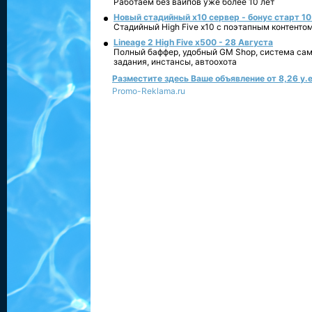
Работаем без вайпов уже более 10 лет
Новый стадийный х10 сервер - бонус старт 10
Стадийный High Five x10 с поэтапным контенто
Lineage 2 High Five x500 - 28 Августа
Полный баффер, удобный GM Shop, система сам
задания, инстансы, автоохота
Разместите здесь Ваше объявление от 8,26 у.е
Promo-Reklama.ru