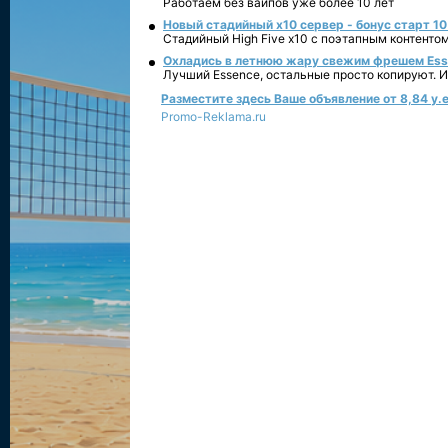
Работаем без вайпов уже более 10 лет
Новый стадийный х10 сервер - бонус старт 10
Стадийный High Five x10 с поэтапным контенто
Охладись в летнюю жару свежим фрешем Essen
Лучший Essence, остальные просто копируют. 
Разместите здесь Ваше объявление от 8,84 у.е
Promo-Reklama.ru