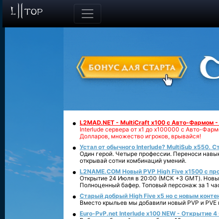
L2MAD.NET - MultiCraft x100 с Авто-Фармом 
Interlude сервера от х1 до х100000 с Авто-Фа
Долларов, множество игроков, врывайся!
Устал от обычного Interlude? MultiSub x550. С
Один герой. Четыре профессии. Переноси навык
открывай сотни комбинаций умений.
L2NAME.COM Новый PVP High Five x1500 с п
Открытие 24 Июля в 20:00 (МСК +3 GMT). Новый
Полноценный бафер. Топовый персонаж за 1 ча
Старый добрый High Five x5 но с новым конте
Вместо крыльев мы добавили новый PVP и PVE ко
Euro-PvP.net Interlude х100 NEW - Открытие 4