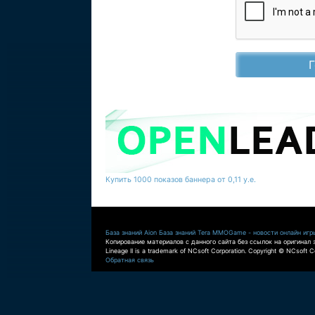
Купить 1000 показов баннера от 0,11 у.е.
База знаний Aion
База знаний Tera
MMOGame - новости онлайн игр
Копирование материалов с данного сайта без ссылок на оригинал 
Lineage II is a trademark of NCsoft Corporation. Copyright © NCsoft Co
Обратная связь