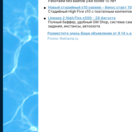
Работаем без вайпов уже более 10 лет
Новый стадийный х10 сервер - бонус старт 10
Стадийный High Five x10 с поэтапным контенто
Lineage 2 High Five x500 - 28 Августа
Полный баффер, удобный GM Shop, система сам
задания, инстансы, автоохота
Разместите здесь Ваше объявление от 8,14 у.е.
Promo-Reklama.ru