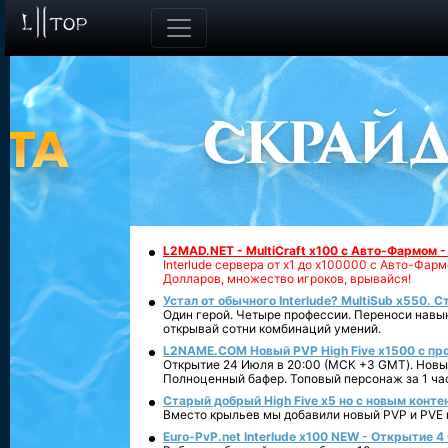
L2MAD.NET - MultiCraft x100 с Авто-Фармом 
Interlude сервера от х1 до х100000 с Авто-Фа
Долларов, множество игроков, врывайся!
Устал от обычного Interlude? MultiSub x550. С
Один герой. Четыре профессии. Переноси навык
открывай сотни комбинаций умений.
L2NAME.COM Новый PVP High Five x1500 с п
Открытие 24 Июля в 20:00 (МСК +3 GMT). Новый
Полноценный бафер. Топовый персонаж за 1 ча
Старый добрый High Five x5 но с новым конте
Вместо крыльев мы добавили новый PVP и PVE ко
Euro-PvP.net Interlude х100 NEW - Открытие 4