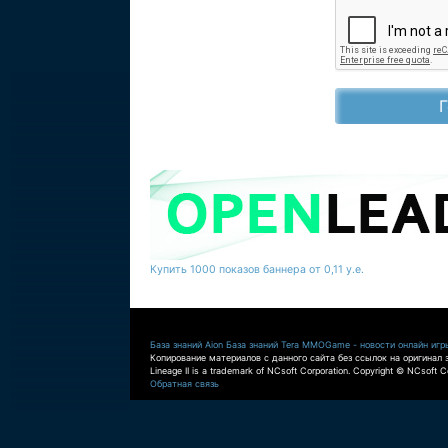
Купить 1000 показов баннера от 0,11 у.е.
База знаний Aion
База знаний Tera
MMOGame - новости онлайн игр
Копирование материалов с данного сайта без ссылок на оригинал 
Lineage II is a trademark of NCsoft Corporation. Copyright © NCsoft Co
Обратная связь