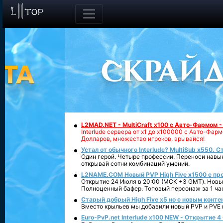
L2MAD.NET - MultiCraft x100 с Авто-Фармом 
Interlude сервера от х1 до х100000 с Авто-Фа
Долларов, множество игроков, врывайся!
Устал от обычного Interlude? MultiSub x550. С
Один герой. Четыре профессии. Переноси навык
открывай сотни комбинаций умений.
L2NAME.COM Новый PVP High Five x1500 с п
Открытие 24 Июля в 20:00 (МСК +3 GMT). Новый
Полноценный бафер. Топовый персонаж за 1 ча
Старый добрый High Five x5 но с новым конте
Вместо крыльев мы добавили новый PVP и PVE ко
Euro-PvP.net Interlude х100 NEW - Открытие 4