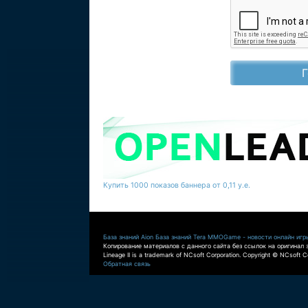
Купить 1000 показов баннера от 0,11 у.е.
База знаний Aion
База знаний Tera
MMOGame - новости онлайн игр
Копирование материалов с данного сайта без ссылок на оригинал 
Lineage II is a trademark of NCsoft Corporation. Copyright © NCsoft Co
Обратная связь