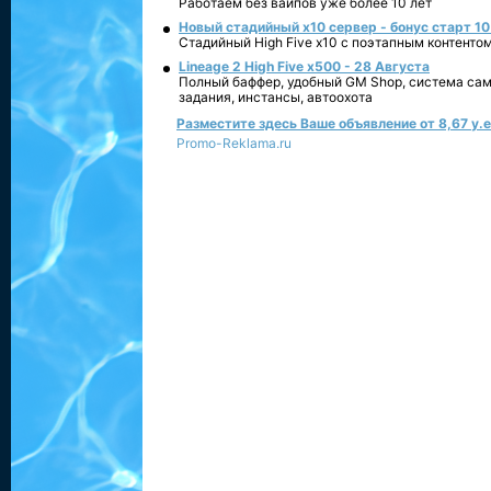
Работаем без вайпов уже более 10 лет
Новый стадийный х10 сервер - бонус старт 10
Стадийный High Five x10 с поэтапным контенто
Lineage 2 High Five x500 - 28 Августа
Полный баффер, удобный GM Shop, система сам
задания, инстансы, автоохота
Разместите здесь Ваше объявление от 8,67 у.е.
Promo-Reklama.ru