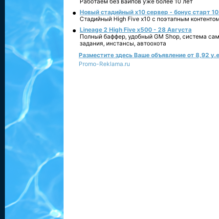
Работаем без вайпов уже более 10 лет
Новый стадийный х10 сервер - бонус старт 10
Стадийный High Five x10 с поэтапным контенто
Lineage 2 High Five x500 - 28 Августа
Полный баффер, удобный GM Shop, система сам
задания, инстансы, автоохота
Разместите здесь Ваше объявление от 8,92 у.е
Promo-Reklama.ru