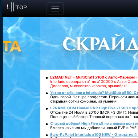
L2MAD.NET - MultiCraft x100 с Авто-Фармом 
Interlude сервера от х1 до х100000 с Авто-Фа
Долларов, множество игроков, врывайся!
Устал от обычного Interlude? MultiSub x550. С
Один герой. Четыре профессии. Переноси навык
открывай сотни комбинаций умений.
L2NAME.COM Новый PVP High Five x1500 с п
Открытие 24 Июля в 20:00 (МСК +3 GMT). Новый
Полноценный бафер. Топовый персонаж за 1 ча
Старый добрый High Five x5 но с новым конте
Вместо крыльев мы добавили новый PVP и PVE ко
Euro-PvP.net Interlude х100 NEW - Открытие 4