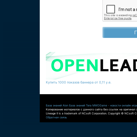
Купить 1000 показов баннера от 0,11 у.е.
База знаний Aion
База знаний Tera
MMOGame - новости онлайн игр
Копирование материалов с данного сайта без ссылок на оригинал 
Lineage II is a trademark of NCsoft Corporation. Copyright © NCsoft Co
Обратная связь