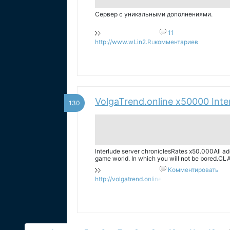
Сервер с уникальными дополнениями.
11
http://www.wLin2.Ru
комментариев
VolgaTrend.online x50000 Inte
130
Interlude server chroniclesRates x50.000All ad
game world. In which you will not be bored.CLA
creation.One alliance is allowed per clan.Th
Комментировать
http://volgatrend.online