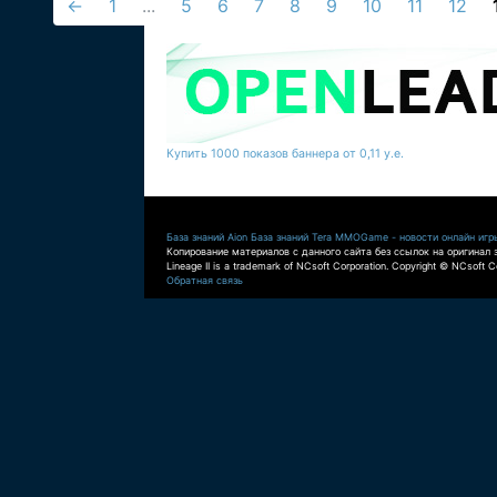
←
1
...
5
6
7
8
9
10
11
12
Купить 1000 показов баннера от 0,11 у.е.
База знаний Aion
База знаний Tera
MMOGame - новости онлайн игр
Копирование материалов с данного сайта без ссылок на оригинал 
Lineage II is a trademark of NCsoft Corporation. Copyright © NCsoft Co
Обратная связь