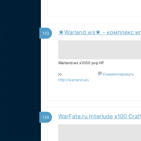
★Warland.ws★ - комплекс и
123
Warland.ws x1000 pvp HF
Комментировать
http://warland.ws
WarFate.ru Interlude x100 Cra
124