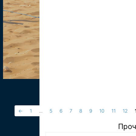
←
1
...
5
6
7
8
9
10
11
12
Проч