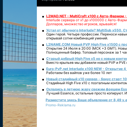
L2MAD.NET - MultiCraft x100 с Авто-Фармом 
Interlude сервера от х1 до х100000 с Авто-Фа
Долларов, множество игроков, врывайся!
Устал от обычного Interlude? MultiSub x550. С
Один герой. Четыре профессии. Переноси навык
открывай сотни комбинаций умений.
L2NAME.COM Новый PVP High Five x1500 с п
Открытие 24 Июля в 20:00 (МСК +3 GMT). Новый
Полноценный бафер. Топовый персонаж за 1 ча
Старый добрый High Five x5 но с новым конте
Вместо крыльев мы добавили новый PVP и PVE ко
Euro-PvP.net Interlude х100 NEW - Открытие 4
Работаем без вайпов уже более 10 лет
Новый стадийный х10 сервер - бонус старт 10
Стадийный High Five x10 с поэтапным контенто
Охладись в летнюю жару свежим фрешем Essen
Лучший Essence, остальные просто копируют. 
Разместите здесь Ваше объявление от 8,49 у.е
Promo-Reklama.ru