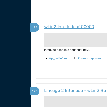
wLin2 Interlude x100000
128
Interlude сервер с дополнениями!
http://wLin2.ru
Комментировать
Lineage 2 Interlude - wLin2.Ru
129