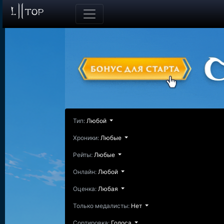
Тип:
Любой
Хроники:
Любые
Рейты:
Любые
Онлайн:
Любой
Оценка:
Любая
Только медалисты:
Нет
Сортировка:
Голоса