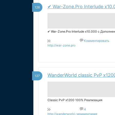
✔ War-Zone.Pro Interlude x1
126
✔ War-Zone.Pro Interlude x10.000 c Дополн
Комментировать
http://war-zone.pro
WanderWorld classic PvP x120
127
Classic PvP x1200 100% Реализация
4
http://wanderworld.net.ua
комментария