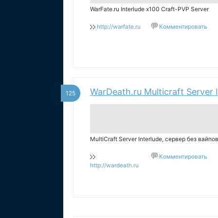
WarFate.ru Interlude x100 Craft-PVP Server
http://warfate.ru
Комментировать
WarDeath.ru Multicraft Server 
125
MultiCraft Server Interlude, сервер без вайпов
Комментировать
http://wardeath.ru