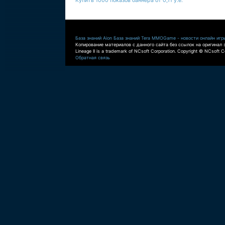
Купить 1000 показов баннера от 0,11 у.е.
База знаний Aion
База знаний Tera
MMOGame - новости онлайн игр
Копирование материалов с данного сайта без ссылок на оригинал 
Lineage II is a trademark of NCsoft Corporation. Copyright © NCsoft Co
Обратная связь