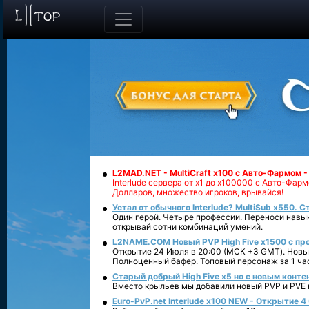
L2MAD.NET - MultiCraft x100 с Авто-Фармом 
Interlude сервера от х1 до х100000 с Авто-Фа
Долларов, множество игроков, врывайся!
Устал от обычного Interlude? MultiSub x550. С
Один герой. Четыре профессии. Переноси навык
открывай сотни комбинаций умений.
L2NAME.COM Новый PVP High Five x1500 с п
Открытие 24 Июля в 20:00 (МСК +3 GMT). Новый
Полноценный бафер. Топовый персонаж за 1 ча
Старый добрый High Five x5 но с новым конте
Вместо крыльев мы добавили новый PVP и PVE ко
Euro-PvP.net Interlude х100 NEW - Открытие 4