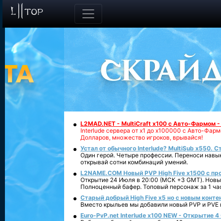
L2MAD.NET - MultiCraft x100 с Авто-Фармом 
Interlude сервера от х1 до х100000 с Авто-Фа
Долларов, множество игроков, врывайся!
Устал от обычного Interlude? MultiSub x550. С
Один герой. Четыре профессии. Переноси навык
открывай сотни комбинаций умений.
L2NAME.COM Новый PVP High Five x1500 с п
Открытие 24 Июля в 20:00 (МСК +3 GMT). Новый
Полноценный бафер. Топовый персонаж за 1 ча
Старый добрый High Five x5 но с новым конте
Вместо крыльев мы добавили новый PVP и PVE ко
Euro-PvP.net Interlude х100 NEW - Открытие 4