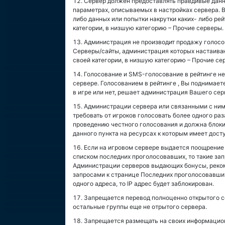
Сервер должен предоставлять правдивые данны
параметрах, описываемых в настройках сервера. 
либо данных или попытки накрутки каких- либо ре
категории, в низшую категорию – Прочие серверы.
Администрация не производит продажу голосов 
Серверы/сайты, администрация которых настаиваю
своей категории, в низшую категорию – Прочие се
Голосование и SMS-голосование в рейтинге н
сервере. Голосованием в рейтинге , Вы поднимаете
в игре или нет, решает администрация Вашего серв
Администрации сервера или связанными с ними
требовать от игроков голосовать более одного ра
проведению честного голосования и должна блок
данного пункта на ресурсах к которым имеет досту
Если на игровом сервере выдается поощрение 
списком последних проголосовавших, то такие зап
Администрации серверов выдающих бонусы, реком
запросами к странице Последних проголосовавших
одного адреса, то IP адрес будет заблокирован.
Запрещается перевод полноценно открытого се
остальные группы еще не отрытого сервера.
Запрещается размещать на своих информацион