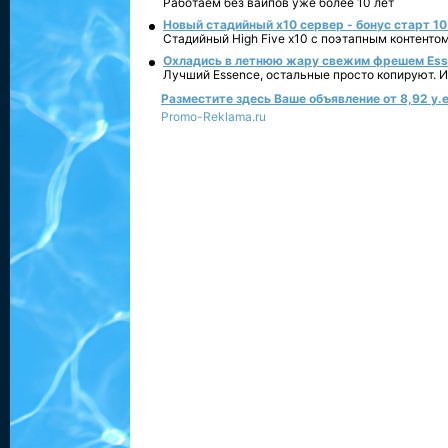
Работаем без вайпов уже более 10 лет
Новый стадийный х10 сервер - бонус старт 10
Стадийный High Five x10 с поэтапным контенто
Охладись в летнюю жару свежим фрешем Essen
Лучший Essence, остальные просто копируют. 
Разместите здесь Ваше объявление от 8,92 у.е
Promo-Reklama.ru