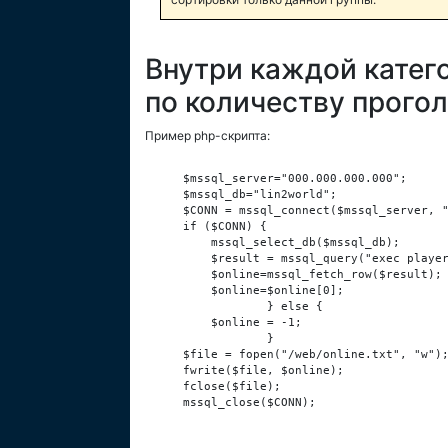
Внутри каждой катег
по количеству прого
Пример php-скрипта:
    $mssql_server="000.000.000.000";

    $mssql_db="lin2world";

    $CONN = mssql_connect($mssql_server, "
    if ($CONN) {

        mssql_select_db($mssql_db);

        $result = mssql_query("exec player
        $online=mssql_fetch_row($result);

        $online=$online[0];

                } else {

        $online = -1;

                }

    $file = fopen("/web/online.txt", "w");
    fwrite($file, $online);

    fclose($file);

    mssql_close($CONN);
