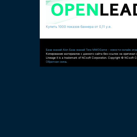
Купить 1000 показов баннера от 0,11 у.е.
База знаний Aion
База знаний Tera
MMOGame - новости онлайн игр
Копирование материалов с данного сайта без ссылок на оригинал 
Lineage II is a trademark of NCsoft Corporation. Copyright © NCsoft Co
Обратная связь