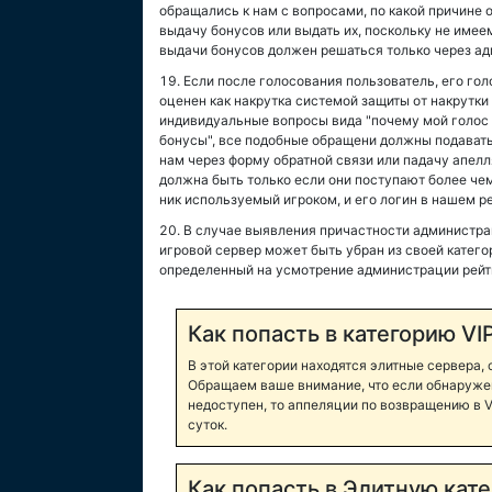
обращались к нам с вопросами, по какой причине 
выдачу бонусов или выдать их, поскольку не имее
выдачи бонусов должен решаться только через а
Если после голосования пользователь, его голо
оценен как накрутка системой защиты от накрутк
индивидуальные вопросы вида "почему мой голос 
бонусы", все подобные обращени должны подавать 
нам через форму обратной связи или падачу апел
должна быть только если они поступают более чем
ник используемый игроком, и его логин в нашем ре
В случае выявления причастности администрац
игровой сервер может быть убран из своей катего
определенный на усмотрение администрации рейт
Как попасть в категорию VI
В этой категории находятся элитные сервера,
Обращаем ваше внимание, что если обнаружен
недоступен, то аппеляции по возвращению в V
суток.
Как попасть в Элитную кат