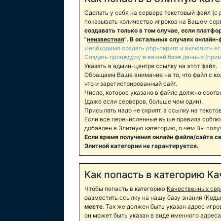
Сделать у себя на сервере текстовый файл (с ра
показывать количество игроков на Вашем сер
создавать только в том случае, если платф
"
неизвестная
". В остальных случаях онлайн-
Необходимо создать php-скрипт и включить ег
Создать процедуру в вашей базе данных (при
Указать в админ-центре ссылку на этот файл.
Обращаем Ваше внимание на то, что файл с к
что и зарегистрированный сайт.
Число, которое указано в файле должно соот
(даже если серверов, больше чем один).
Присылать надо не скрипт, а ссылку на тексто
Если все перечисленные выше правила соблю
добавлен в Элитную категорию, о чем Вы пол
Если время получения онлайн файла/сайта с
Элитной категории не гарантируется.
Как попасть в категорию К
Чтобы попасть в категорию
Качественных сер
разместить ссылку на нашу базу знаний (Код
месте
. Так же должен быть указан адрес игро
он может быть указан в виде именного адреса