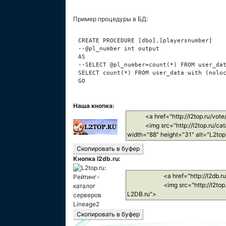
Пример процедуры в БД:
CREATE PROCEDURE [dbo].[playersnumber]

--@pl_number int output

AS

--SELECT @pl_number=count(*) FROM user_dat
SELECT count(*) FROM user_data with (noloc
GO

Наша кнопка:
Кнопка l2db.ru: