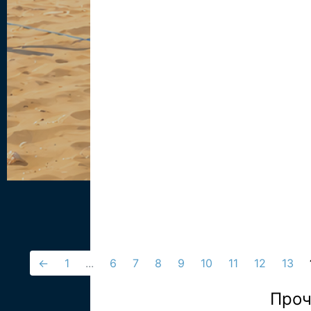
←
1
...
6
7
8
9
10
11
12
13
Проч