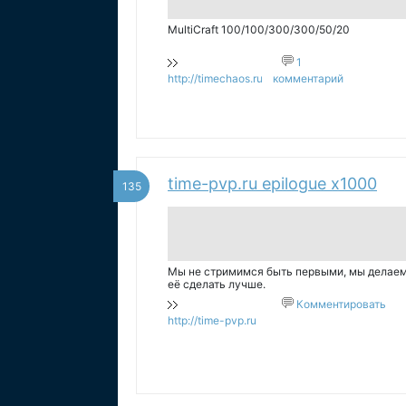
MultiCraft 100/100/300/300/50/20
1
http://timechaos.ru
комментарий
time-pvp.ru epilogue x1000
135
Мы не стримимся быть первыми, мы делаем 
её сделать лучше.
Комментировать
http://time-pvp.ru