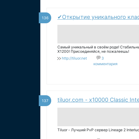
✔Открытие уникального класс
136
Самый уникальный в своём роде! Стабильный
X1200! Присоединяйся, не пожалеешь!
http://tiluor.net
3
комментария
tiluor.com - x10000 Classic I
137
Tiluor - Лучший PvP сервер Lineage 2 Inter