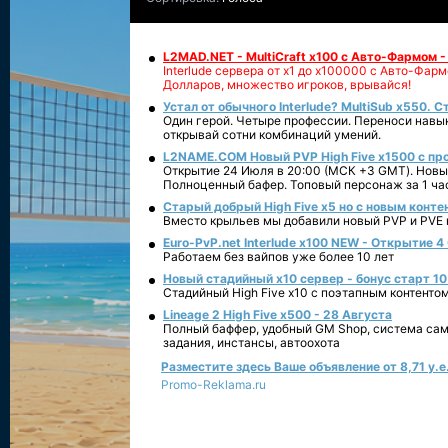
L2MAD.NET - MultiCraft x100 с Авто-Фармом 
Interlude сервера от х1 до х100000 с Авто-Фа
Долларов, множество игроков, врывайся!
Устал от обычного Interlude? MultiSub x550. С
Один герой. Четыре профессии. Переноси навык
открывай сотни комбинаций умений.
L2NAME.COM Новый PVP High Five x1500 с п
Открытие 24 Июля в 20:00 (МСК +3 GMT). Новый
Полноценный бафер. Топовый персонаж за 1 ча
Старый добрый High Five x5 но с новым конте
Вместо крыльев мы добавили новый PVP и PVE ко
Euro-PvP.net Interlude х100 NEW - Открытие 4
Работаем без вайпов уже более 10 лет
Новый стадийный х10 сервер - бонус старт 10
Стадийный High Five x10 с поэтапным контенто
Lineage 2 High Five x500 - 28 Августа
Полный баффер, удобный GM Shop, система сам
задания, инстансы, автоохота
Разместите здесь Ваше объявление от 8,71 у.е.
Promo-Reklama.ru