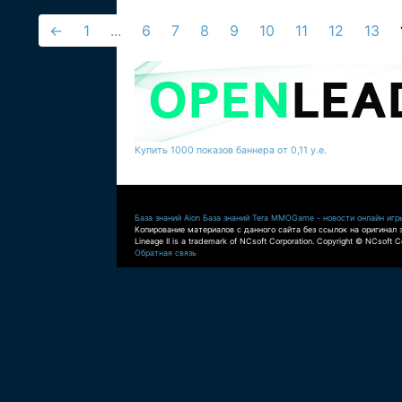
←
1
...
6
7
8
9
10
11
12
13
Купить 1000 показов баннера от 0,11 у.е.
База знаний Aion
База знаний Tera
MMOGame - новости онлайн игр
Копирование материалов с данного сайта без ссылок на оригинал 
Lineage II is a trademark of NCsoft Corporation. Copyright © NCsoft Co
Обратная связь