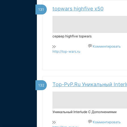
topwars highfive x50
131
сервер highfive topwars
Комментировать
http://top-wars.ru
Top-PvP.Ru Уникальный Inter
132
Уникальный Interlude С Дополнениями
Комментировать