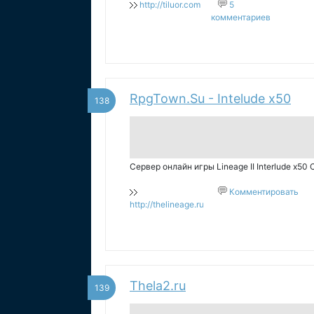
http://tiluor.com
5
комментариев
RpgTown.Su - Intelude x50
138
Сервер онлайн игры Lineage II Interlude x50 C
Комментировать
http://thelineage.ru
Thela2.ru
139