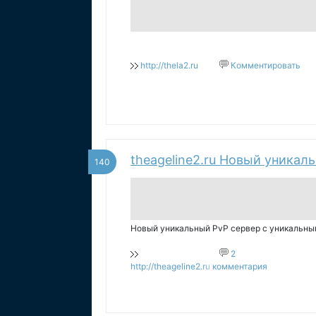
http://thela2.ru
Комментировать
theageline2.ru Новый уникал
140
Новый уникальный PvP сервер c уникальн
2
http://theageline2.ru
комментария