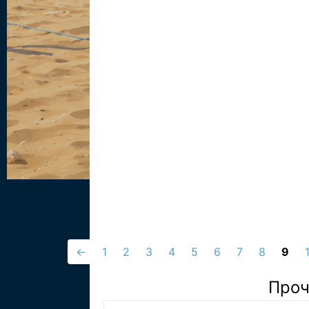
←
1
2
3
4
5
6
7
8
9
Проч