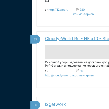
C4
http://ll2wot.ru
280
комментариев
Cloudy-World.Ru - HF x10 - Sta
85
Основной упор мы делаем на долговечную 
PvP-баталии и поддержание хорошего онла
66
http://cloudy-world.ru
комментариев
l2getwork
86