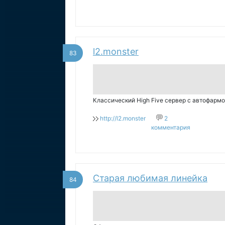
l2.monster
83
Классический High Five сервер с автофар
http://l2.monster
2
комментария
Старая любимая линейка
84