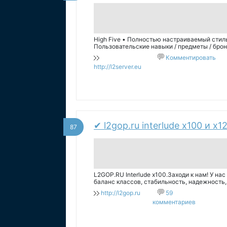
High Five • Полностью настраиваемый стиль
Пользовательские навыки / предметы / брон
Комментировать
http://l2server.eu
✔ l2gop.ru interlude x100 и 
87
L2GOP.RU Interlude x100.Заходи к нам! У на
баланс классов, стабильность, надежность,
Interlude!
http://l2gop.ru
59
комментариев