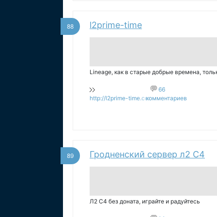
l2prime-time
88
Lineage, как в старые добрые времена, тол
66
http://l2prime-time.com
комментариев
Гродненский сервер л2 C4
89
Л2 C4 без доната, играйте и радуйтесь