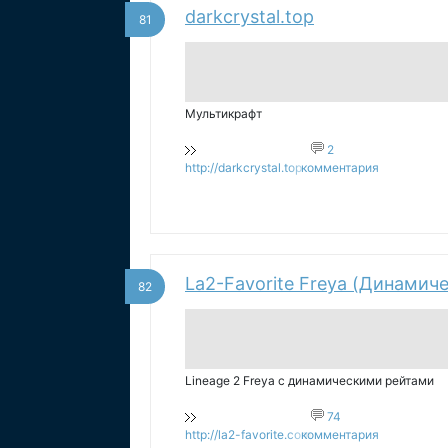
darkcrystal.top
81
Мультикрафт
2
http://darkcrystal.top
комментария
La2-Favorite Freya (Динамич
82
Lineage 2 Freya с динамическими рейтами
74
http://la2-favorite.com
комментария