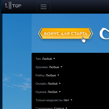
Тип:
Любой
Хроники:
Любые
Рейты:
Любые
Онлайн:
Любой
Оценка:
Любая
Только медалисты:
Нет
Сортировка:
Голоса