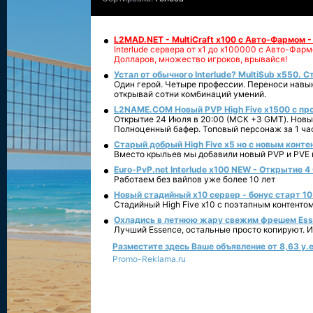
L2MAD.NET - MultiCraft x100 с Авто-Фармом 
Interlude сервера от х1 до х100000 с Авто-Фа
Долларов, множество игроков, врывайся!
Устал от обычного Interlude? MultiSub x550. С
Один герой. Четыре профессии. Переноси навык
открывай сотни комбинаций умений.
L2NAME.COM Новый PVP High Five x1500 с п
Открытие 24 Июля в 20:00 (МСК +3 GMT). Новый
Полноценный бафер. Топовый персонаж за 1 ча
Старый добрый High Five x5 но с новым конте
Вместо крыльев мы добавили новый PVP и PVE ко
Euro-PvP.net Interlude х100 NEW - Открытие 4
Работаем без вайпов уже более 10 лет
Новый стадийный х10 сервер - бонус старт 10
Стадийный High Five x10 с поэтапным контенто
Охладись в летнюю жару свежим фрешем Essen
Лучший Essence, остальные просто копируют. 
Разместите здесь Ваше объявление от 8,63 у.е
Promo-Reklama.ru