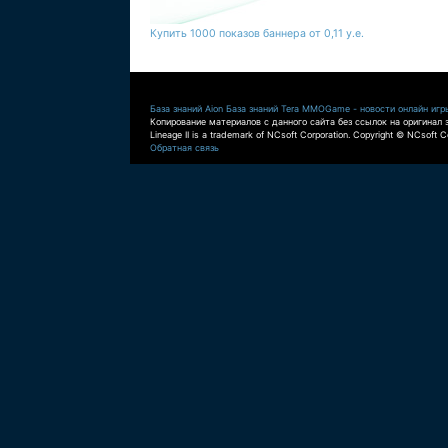
Купить 1000 показов баннера от 0,11 у.е.
База знаний Aion
База знаний Tera
MMOGame - новости онлайн игр
Копирование материалов с данного сайта без ссылок на оригинал 
Lineage II is a trademark of NCsoft Corporation. Copyright © NCsoft Co
Обратная связь