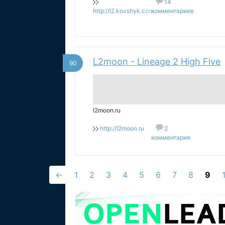
14
http://l2.kovshyk.com
комментариев
L2moon - Lineage 2 High Five
90
l2moon.ru
http://l2moon.ru
2
комментария
←
1
2
3
4
5
6
7
8
9