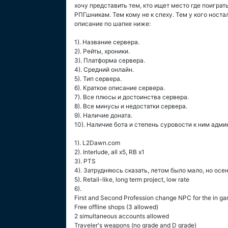
хочу представить тем, кто ищет место где поиграт
РПГшникам. Тем кому не к спеху. Тем у кого ностал
описание по шапке ниже:
1). Название сервера.
2). Рейты, хроники.
3). Платформа сервера.
4). Средний онлайн.
5). Тип сервера.
6). Краткое описание сервера.
7). Все плюсы и достоинства сервера.
8). Все минусы и недостатки сервера.
9). Наличие доната.
10). Наличие бота и степень суровости к ним адми
1). L2Dawn.com
2). Interlude, all x5, RB x1
3). PTS
4). Затрудняюсь сказать, летом было мало, но осе
5). Retail-like, long term project, low rate
6).
First and Second Profession change NPC for the in ga
Free offline shops (3 allowed)
2 simultaneous accounts allowed
Traveler's weapons (no grade and D grade)