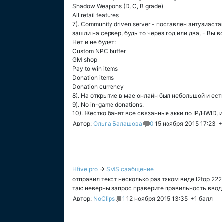
Shadow Weapons (D, C, B grade)
All retail features
7). Community driven server - поставлен энтузиаст
зашли на сервер, будь то через год или два, - Вы 
Нет и не будет:
Custom NPC buffer
GM shop
Pay to win items
Donation items
Donation currency
8). На открытие в мае онлайн был небольшой и ест
9). No in-game donations.
10). Жестко банят все связанные акки по IP/HWID,
Автор:
Ольга Балашова
0
15 ноября 2015 17:23
+
Hfive.pro
→
SMS саабщение
отправил текст несколько раз таком виде l2top 22
так: неверны запрос праверите правильность ввода
Автор:
NoClips
1
12 ноября 2015 13:35
+1
балл