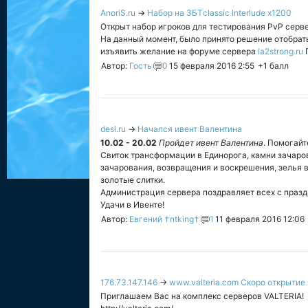
AnoriS.ru
→
Набор на ЗБТclassic Interlude x1200
Открыт набор игроков для теcтирования PvP сервера 
На данный момент, было принято решение отобрать
изъявить желание на форуме сервера
la2strong.ru
П
Автор:
Гость
0
15 февраля 2016 2:55
+1
балл
desl.ru
→
Начался ивент Валентина
10.02 - 20.02
Пройдет ивент Валентина
. Помогайт
Свиток трансформации в Единорога, камни зачаро
зачарования, возвращения и воскрешения, зелья 
золотые слитки.
Администрация сервера поздравляет всех с празд
Удачи в Ивенте!
Автор:
Евгений †ntking†
1
11 февраля 2016 12:06
176.73.147.146
→
www.valteria.com Скоро открытие
Приглашаем Вас на комплекс серверов VALTERIA!