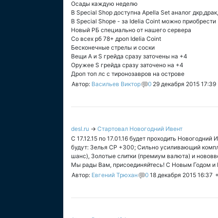
Осады каждую неделю
В Special Shop доступна Apella Set аналог дкр,драк
В Special Shope - за Idelia Coint можно приобрести 
Новый РБ специально от нашего сервера
Со всех рб 78+ дроп Idelia Coint
Бесконечные стрелы и соски
Вещи А и S грейда сразу заточены на +4
Оружее S грейда сразу заточено на +4
Дроп топ лс с тиронозавров на острове
Автор:
Васильев Виктор
0
29 декабря 2015 17:39
desl.ru
→
Стартовал Новогодний Ивент
С 17.12.15 по 17.01.16 будет проходить Новогодни
будут: Зелья СР +300; Сильно усиливающий компл
шанс), Золотые слитки (премиум валюта) и новов
Мы рады Вам, присоединяйтесь! С Новым Годом и
Автор:
Евгений Трюхан
0
18 декабря 2015 16:37