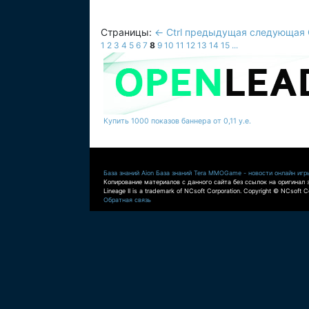
Страницы:
← Ctrl предыдущая
следующая C
1
2
3
4
5
6
7
8
9
10
11
12
13
14
15
...
Купить 1000 показов баннера от 0,11 у.е.
База знаний Aion
База знаний Tera
MMOGame - новости онлайн игр
Копирование материалов с данного сайта без ссылок на оригинал 
Lineage II is a trademark of NCsoft Corporation. Copyright © NCsoft Co
Обратная связь