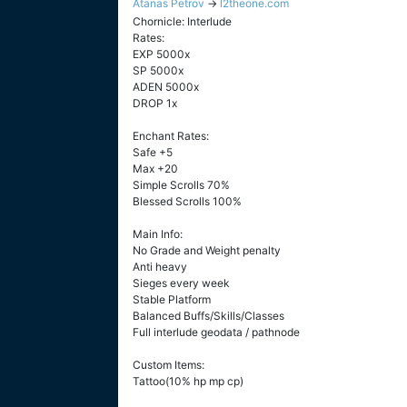
Atanas Petrov
→
l2theone.com
Chornicle: Interlude
Rates:
EXP 5000x
SP 5000x
ADEN 5000x
DROP 1x
Enchant Rates:
Safe +5
Max +20
Simple Scrolls 70%
Blessed Scrolls 100%
Main Info:
No Grade and Weight penalty
Anti heavy
Sieges every week
Stable Platform
Balanced Buffs/Skills/Classes
Full interlude geodata / pathnode
Custom Items:
Tattoo(10% hp mp cp)