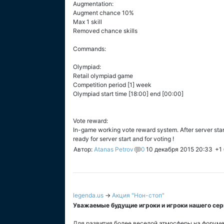
Augmentation:
Augment chance 10%
Max 1 skill
Removed chance skills
Commands:
Olympiad:
Retail olympiad game
Competition period [1] week
Olympiad start time [18:00] end [00:00]
Vote reward:
In-game working vote reward system. After server star
ready for server start and for voting !
Автор:
Atanas Petrov
0
10 декабря 2015 20:33
+1
legenda.us
→
Акция "Нон-стоп"
Уважаемые будущие игроки и игроки нашего сер
Для развития более веселой атмосферы на форуме