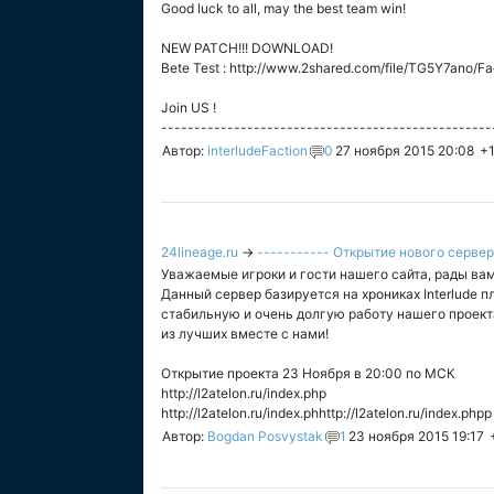
Good luck to all, may the best team win!
NEW PATCH!!! DOWNLOAD!
Bete Test : http://www.2shared.com/file/TG5Y7ano/F
Join US !
--------------------------------------------------
Автор:
interludeFaction
0
27 ноября 2015 20:08
+
24lineage.ru
→
----------- Открытие нового сервера
Уважаемые игроки и гости нашего сайта, рады вам
Данный сервер базируется на хрониках Interlude
стабильную и очень долгую работу нашего проект
из лучших вместе с нами!
Открытие проекта 23 Ноября в 20:00 по МСК
http://l2atelon.ru/index.php
http://l2atelon.ru/index.phhttp://l2atelon.ru/index.phpp
Автор:
Bogdan Posvystak
1
23 ноября 2015 19:17