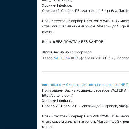
http://valteria.com/
Хроники Interlude.
Сервер х9: Слабые РБ, магазин до Б-грейда, баффы
Новый тестовый сервер Hero PvP х25000: Вы может
стать самым сильным игроком. Магазин до S-грейд
монет!
Все это БЕЗ ДОНАТА и БЕЗ ВАЙПОВ!
Ждем Вас на нашем сервере!
Автор:
VALTERIA
0
3 февраля 2016 15:16
0
балло
euro-off.net
→
Скоро открытие новго сервера! НЕ
Приглашаем Вас на комплекс серверов VALTERIA!
http://valteria.com/
Хроники Interlude.
Сервер х9: Слабые РБ, магазин до Б-грейда, баффы
Новый тестовый сервер Hero PvP х25000: Вы может
стать самым сильным игроком. Магазин до S-грейд
монет!