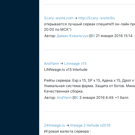
Scary-world.com
→
http://Scary-world.Ru
открывается лучшый сервак спешите!!! он-лайн прос
20:00 по МСК")
Автор:
Диман Ковальчук
0
21 января 2016 15:14
AndYann
→
Linneage x15
LiNNeage.ru x15 Interlude
Рейты сервера: Exp х 15, SP х 15, Адена х 15, Дроп х 
Уникальная система фарма. Защита от ботов. Мин
Качественная сборка.
Автор:
AndYann
0
3 января 2016 4:49
+1
балл
24lineage.ru
→
lineage 2 iterlude x2016
Игровая валюта сервера :