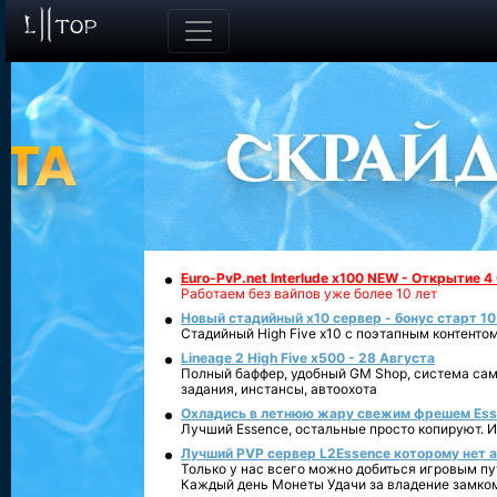
Euro-PvP.net Interlude х100 NEW - Открытие 4
Работаем без вайпов уже более 10 лет
Новый стадийный х10 сервер - бонус старт 10
Стадийный High Five x10 с поэтапным контенто
Lineage 2 High Five x500 - 28 Августа
Полный баффер, удобный GM Shop, система сам
задания, инстансы, автоохота
Охладись в летнюю жару свежим фрешем Essen
Лучший Essence, остальные просто копируют. 
Лучший PVP сервер L2Essence которому нет а
Только у нас всего можно добиться игровым пу
Каждый день Монеты Удачи за владение замко