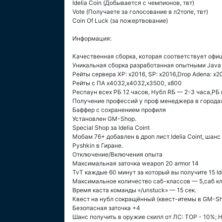
Idelia Coin (Добывается с чемпионов, твт)
Vote (Получаете за голосование в л2топе, твт)
Coin Of Luck (за пожертвование)
Информация:
Качественная сборка, которая соответствует офиц
Уникальная сборка разработанная опытными Jav
Рейты сервера XP: x2016, SP: x2016,Drop Adena: x2
Рейты с ПА х4032,х4032,х3500, х800
Респаун всех РБ 12 часов, Нубл RБ — 2-3 часа,РБ 
Получение профессий у проф менеджера в городах
Баффер с сохранением профиля
Установлен GM-Shop.
Special Shop за Idelia Coint
Мобам 76+ добавлен в дроп лист Idelia Coint, шанс
Pyshkin в Гиране.
Отключение/Включения опыта
Максимальная заточка weapon 20 armor 14
TvT каждые 60 минут за который вы получите 15 Ide
Максимальное количество саб-классов — 5,саб кл
Время каста команды «/unstuck» — 15 сек.
Квест на нубл сокращённый (квест-итемы в GM-Sh
Безопасная заточка +4
Шанс получить в оружие скилл от ЛС: TOP - 10%; HIG