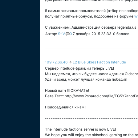
5 самых активных пользователей (отбор по сообще
получат приятные бонусы, подробнее на форуме
w
С уважением, Администрация сервера legenda.us
Автор:
StiV
0
7 декабря 2015 23:33
0
баллов
109.72.66.46
→
L2 Blue Skies Faction Interlude
Сервер Interlude фракции теперь LIVE!
Мы надеемся, что вы будете наслаждаться Oldsch
Удачи всем, может лучшая команда победит!
Новый патч !!! СКАЧАТЬ!
Бете Тест: http://www.2shared.com/file/TG5Y7ano/F
Присоединяйся к нам !
--------------------------------------------------
The interlude factions server is now LIVE!
We hope you will enjoy the oldschool gaming on the bes