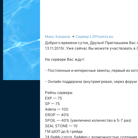
Макс Казаков
→
Сервер L2Phoenix.eu
Доброго времени суток, Друзья! Приглашаем Вас на
13.11.2015г. Уже сейчас Вы можете участвовать в О
На сервере Вас ждут:
- Постоянные и интересные эвенты, первый из кото
- Онлайн поддержка (внутриигровая, через форум 
Рейты сервера:
EXP — 75
SP — 75
Adena — 100
DROP — 40%
SPOIL — 40% (увеличено количество в 5-7 раз)
SEAL STONE — 10
ГМ ШОП до Б грейда
24 бафф-слота, баффер с возможностью создания п