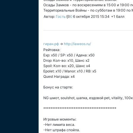
Осады Замков - по воскресениям в 15:00 и 19:00 п
Территориальные Войны - по субботам в 19:00 по 
Автор:
Гость
0
6 октября 2015 15:34
+1
балл
гиран.рф
→
http://laweos.ru/
Рейтовка:
Exp: x50 / SP: х50 / Адена: х50
Drop: Кол-во: x10, Шанс x2
Spoil: Кол-во: x20, Шанс х4
Epolet: x10 / Manor: x10 / RB: x5
Quest Награда: x4
Бонус на старте:
NG шмот, soulshot, шапка, ездовой pet, vitality, 100
*****************************************
Игровые моменты:
-Нет лимита веса.
-Нет штрафа спойла.