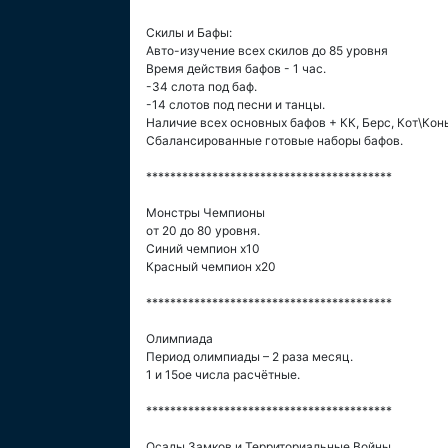
Скилы и Бафы:
Авто-изучение всех скилов до 85 уровня
Время действия бафов - 1 час.
-34 слота под баф.
-14 слотов под песни и танцы.
Наличие всех основных бафов + КК, Берс, Кот\Конь
Сбалансированные готовые наборы бафов.
*****************************************
Монстры Чемпионы
от 20 до 80 уровня.
Синий чемпион х10
Красный чемпион х20
*****************************************
Олимпиада
Период олимпиады – 2 раза месяц.
1 и 15ое числа расчётные.
*****************************************
Осады Замков и Территориальные Войны.