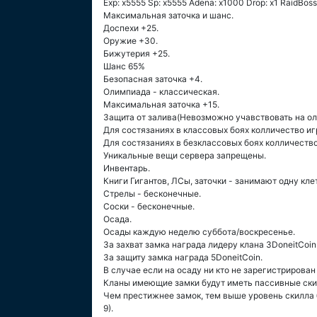
Exp: x5555 Sp: x5555 Adena: x1000 Drop: x1 RaidBossD
Максимальная заточка и шанс.
Доспехи +25.
Оружие +30.
Бижутерия +25.
Шанс 65%
Безопасная заточка +4.
Олимпиада - классическая.
Максимальная заточка +15.
Защита от залива(Невозможно учавствовать на оли
Для состязаниях в классовых боях колличество иг
Для состязаниях в безклассовых боях колличество
Уникальные вещи сервера запрещены.
Инвентарь.
Книги Гигантов, ЛСы, заточки - занимают одну кле
Стрелы - бесконечные.
Соски - бесконечные.
Осада.
Осады каждую неделю суббота/воскресенье.
За захват замка награда лидеру клана 3DoneitCoin
За защиту замка награда 5DoneitCoin.
В случае если на осаду ни кто не зарегистрирова
Кланы имеющие замки будут иметь пассивные ски
Чем престижнее замок, тем выше уровень скилла б
9).