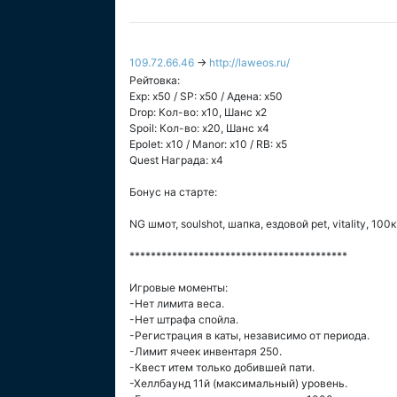
109.72.66.46
→
http://laweos.ru/
Рейтовка:
Exp: x50 / SP: х50 / Адена: х50
Drop: Кол-во: x10, Шанс x2
Spoil: Кол-во: x20, Шанс х4
Epolet: x10 / Manor: x10 / RB: x5
Quest Награда: x4
Бонус на старте:
NG шмот, soulshot, шапка, ездовой pet, vitality, 100
*****************************************
Игровые моменты:
-Нет лимита веса.
-Нет штрафа спойла.
-Регистрация в каты, независимо от периода.
-Лимит ячеек инвентаря 250.
-Квест итем только добившей пати.
-Хеллбаунд 11й (максимальный) уровень.