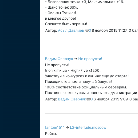
- Безопасная точка +3, Максимальная +16.
- Шанс точек 66%.
- Эвенты Tvt и ctf.
и многое другое!
Спешите быть первым!
Автор:
Асыл Давлиев
0
8 ноября 2015 11:27
0
ба
Вадим Оверчук
→
Не пропусти!
Не пропусти!
trionix.mk.ua - High-Five x1200.
Участвуй в конкурсах и акциях еще до старта!
Приходи с кланом и получай бонусы!
100% соответствие официальным серверам.
Постоянные конкурсы и эвенты от администрации 
Автор:
Вадим Оверчук
0
6 ноября 2015 9:09
0
ба
fantom1511
→
L2-interlude.moscow
Рейты.