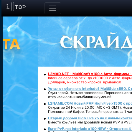
L2MAD.NET - MultiCraft x100 с Авто-Фармом 
Interlude сервера от х1 до х100000 с Авто-Фа
Долларов, множество игроков, врывайся!
Устал от обычного Interlude? MultiSub x550. С
Один герой. Четыре профессии. Переноси навык
открывай сотни комбинаций умений.
L2NAME.COM Новый PVP High Five x1500 с п
Открытие 24 Июля в 20:00 (МСК +3 GMT). Новый
Полноценный бафер. Топовый персонаж за 1 ча
Старый добрый High Five x5 но с новым конте
Вместо крыльев мы добавили новый PVP и PVE ко
Euro-PvP.net Interlude х100 NEW - Открытие 4