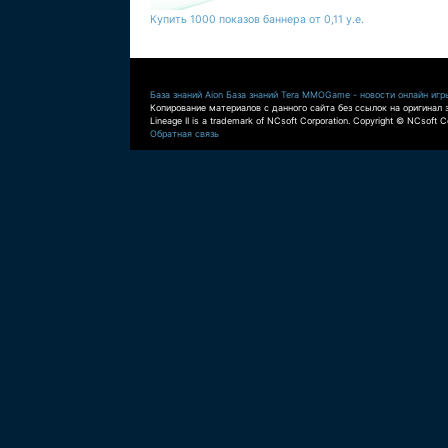
Купить 1000 показов баннера от 0,11 у.е.
База знаний Aion
База знаний Tera
MMOGame - новости онлайн игр
Копирование материалов с данного сайта без ссылок на оригинал 
Lineage II is a trademark of NCsoft Corporation. Copyright © NCsoft Co
Обратная связь