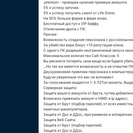
.premium - проверка наличия премиум аккаунта.
5% к успеху заточки.
5% к успеху получить скилл от Life Stone.
На 50% больше фарма в фарм зонах.
Бесплатный доступ к VIP баффу.
Отключение дропа с ПК.
Прочее:
Возможность создания персонажа с русскоязычн
За убийство вара бонус +15 репутации клана.
С одного ПК разрешён неограниченый запуск окон
Максимальное количество Саб-Классов: 5
Вы рискнете потерять свои вещи если будите убит
...Но так же имеется возможность и на отмытие ПК
Двухуровневая привязка персонажа к компьютеру!т
будучи уверенным что вас не взломают.
За голосование выдается 1-3 Л2Топ монеты. Выда
Серверная защита:
Защита вашего аккаунта от брута, путем добавлен
Возможно привязать аккаунт к HWID и Ip адресс.
Защита от Брут (подбор паролей), от всех известн
пакетных манипуляторов.
Защита от Дос и ДДос, программная и аппаратная.
Защита Веб Сайта:
Защита от Брут (подбор паролей).
Защита от Дос и ДДос.