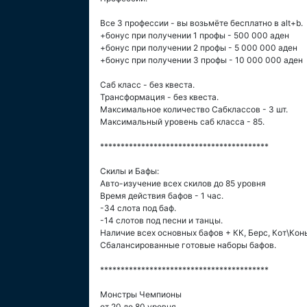
Все 3 профессии - вы возьмёте бесплатно в alt+b.
+бонус при получении 1 профы - 500 000 аден
+бонус при получении 2 профы - 5 000 000 аден
+бонус при получении 3 профы - 10 000 000 аден
Саб класс - без квеста.
Трансформация - без квеста.
Максимальное количество Сабклассов - 3 шт.
Максимальный уровень саб класса - 85.
*****************************************
Скилы и Бафы:
Авто-изучение всех скилов до 85 уровня
Время действия бафов - 1 час.
-34 слота под баф.
-14 слотов под песни и танцы.
Наличие всех основных бафов + КК, Берс, Кот\Конь
Сбалансированные готовые наборы бафов.
*****************************************
Монстры Чемпионы
от 20 до 80 уровня.