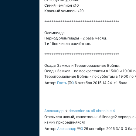
Синий чемпион х10
Красный чемпион х20
*****************************************
Олимпиада
Период олимпиады – 2 раза месяц.
1 и 15ое числа расчётные.
*****************************************
Осады Замков и Территориальные Войны.
Осады Замков - по воскресениям в 15:00 и 19:00 п
Территориальные Войны - по субботам в 19:00 по 
Автор:
Гость
0
6 октября 2015 14:24
+1
балл
Александр
→
desperion.su x5 chronicle 4
Открылся новый, качественный lineage2 сервер, с 
нами? присоединяйся!
Автор:
Александр
0
26 сентября 2015 3:10
0
бал