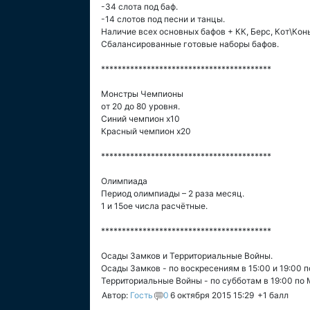
-34 слота под баф.
-14 слотов под песни и танцы.
Наличие всех основных бафов + КК, Берс, Кот\Конь
Сбалансированные готовые наборы бафов.
*****************************************
Монстры Чемпионы
от 20 до 80 уровня.
Синий чемпион х10
Красный чемпион х20
*****************************************
Олимпиада
Период олимпиады – 2 раза месяц.
1 и 15ое числа расчётные.
*****************************************
Осады Замков и Территориальные Войны.
Осады Замков - по воскресениям в 15:00 и 19:00 п
Территориальные Войны - по субботам в 19:00 по 
Автор:
Гость
0
6 октября 2015 15:29
+1
балл