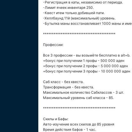
-Регистрация в каты, независимо от периода.
-Лимит ячеек инвентаря 250.
-Квест итем только добившей пати.
-Хеллбаунд 11й (максимальный) уровень.
-Бутылка маны восстанавливает 1000 маны и имее
*****************************************
Профессии:
Все 3 профессии - вы возьмёте бесплатно в alt+b.
+бонус при получении 1 профы - 500 000 аден
+бонус при получении 2 профы - 5 000 000 аден
+бонус при получении 3 профы - 10 000 000 аден
Саб класс - без квеста.
Трансформация - без квеста.
Максимальное количество Сабклассов - 3 шт.
Максимальный уровень саб класса - 85.
*****************************************
Скилы и Бафы:
Авто-изучение всех скилов до 85 уровня
Время действия бафов - 1 час.