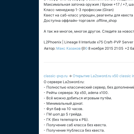
Максимальная заточка оружия / брони +17 / +7, ш
Класс-менеджер 1-3 профессии (Giran)
Квест на саб-класс упрощен, реагенты для квеста 
Доступна оффлайн-торговля .offline_shop
А так же многое, многое другое. Следите за новос
L2Phoenix | Lineage II Interlude x75 Craft-PVP Server
Автор:
Макс Казаков
0
8 ноября 2015 21:05
+2
ба
classic-pvp.ru
→
Открытие La2sword.ru x50 classic in
О сервере La2sword.ru:
- Полностью классический сервер, без дополнений
- Рейты сервера: Xp x50, adena x100.
- Всё можно добиться игровым путём.
- Минимальный донат.
- Фул баф на 10 часов.
- ГМ шоп до S грейда.
- ГК (без телепорта к РБ).
- Получение саб класса без квеста.
- Получение Нублесса без квеста.