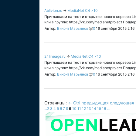
Ablivion.ru
→
MediaNet C4 x10
Приглашаем на тест и открытие нового сервера Line
или в группе: https://vk.com/medianetproject Подде
Автор:
Виконт Марьянов
0
16 сентября 2015 2:16
24lineage.ru
→
MediaNet C4 x10
Приглашаем на тест и открытие нового сервера Line
или в группе: https://vk.com/medianetproject Подде
Автор:
Виконт Марьянов
0
16 сентября 2015 2:16
Страницы:
← Ctrl предыдущая
следующая C
...
2
3
4
5
6
7
8
9
10
11
12
13
14
15
16
...