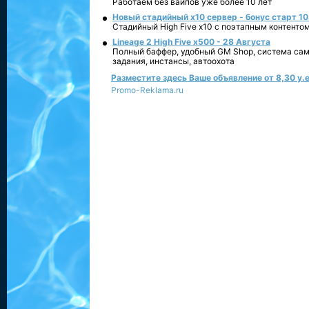
Работаем без вайпов уже более 10 лет
Новый стадийный х10 сервер - бонус старт 10
Стадийный High Five x10 с поэтапным контенто
Lineage 2 High Five x500 - 28 Августа
Полный баффер, удобный GM Shop, система сам
задания, инстансы, автоохота
Разместите здесь Ваше объявление от 8,30 у.е
Promo-Reklama.ru