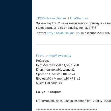
x1200.l2-evolution.ru
→
LineStorm.ru
Здравствуйте! У меня такой вопрос почему я не мо
голосовать мне бъет ошибку почему????
Автор:
Артур Камашенков
0
16 октября 2015 16:2
Гость
→
http://laweos.ru/
Рейтовка:
Exp: x50 / SP: х50 / Адена: х50
Drop: Кол-во: x10, Шанс x2
Spoil: Кол-во: x20, Шанс х4
Epolet: x10 / Manor: x10 / RB: x5
Quest Награда: x4
Бонус на старте:
NG шмот, soulshot, шапка, ездовой pet, vitality, 100
*****************************************