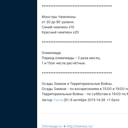
*****************************************
Монстры Чемпионы
от 20 до 80 уровня.
Синий чемпион х10
Красный чемпион х20
*****************************************
Олимпиада
Период олимпиады – 2 раза месяц.
1 и 15ое числа расчётные.
*****************************************
Осады Замков и Территориальные Войны.
Осады Замков - по воскресениям в 15:00 и 19:00 п
Территориальные Войны - по субботам в 19:00 по 
Автор:
Гость
0
6 октября 2015 14:26
+1
балл
24lineage.ru
→
http://laweos.ru/