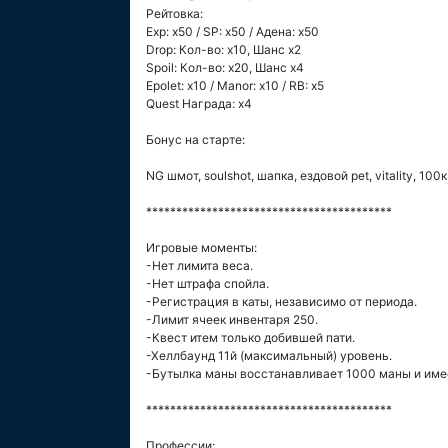
Рейтовка:
Exp: x50 / SP: х50 / Адена: х50
Drop: Кол-во: x10, Шанс x2
Spoil: Кол-во: x20, Шанс х4
Epolet: x10 / Manor: x10 / RB: x5
Quest Награда: x4
Бонус на старте:
NG шмот, soulshot, шапка, ездовой pet, vitality, 100
*****************************************
Игровые моменты:
-Нет лимита веса.
-Нет штрафа спойла.
-Регистрация в каты, независимо от периода.
-Лимит ячеек инвентаря 250.
-Квест итем только добившей пати.
-Хеллбаунд 11й (максимальный) уровень.
-Бутылка маны восстанавливает 1000 маны и имее
*****************************************
Профессии: