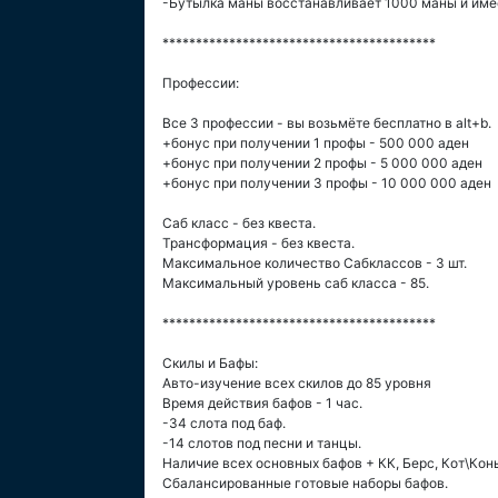
-Бутылка маны восстанавливает 1000 маны и имее
*****************************************
Профессии:
Все 3 профессии - вы возьмёте бесплатно в alt+b.
+бонус при получении 1 профы - 500 000 аден
+бонус при получении 2 профы - 5 000 000 аден
+бонус при получении 3 профы - 10 000 000 аден
Саб класс - без квеста.
Трансформация - без квеста.
Максимальное количество Сабклассов - 3 шт.
Максимальный уровень саб класса - 85.
*****************************************
Скилы и Бафы:
Авто-изучение всех скилов до 85 уровня
Время действия бафов - 1 час.
-34 слота под баф.
-14 слотов под песни и танцы.
Наличие всех основных бафов + КК, Берс, Кот\Конь
Сбалансированные готовые наборы бафов.