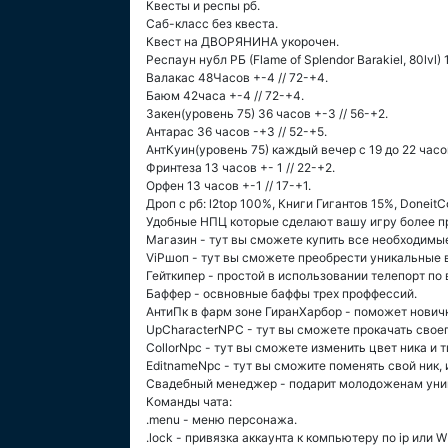
Квесты и респы рб.
Саб-класс без квеста.
Квест на ДВОРЯНИНА укорочен.
Респаун нубл РБ (Flame of Splendor Barakiel, 80lvl) 
Валакас 48Часов +-4 // 72-+4.
Баюм 42часа +-4 // 72-+4.
Закен(уровень 75) 36 часов +-3 // 56-+2.
Антарас 36 часов -+3 // 52-+5.
АнтКуин(уровень 75) каждый вечер с 19 до 22 часов
Фринтеза 13 часов +- 1 // 22-+2.
Орфен 13 часов +-1 // 17-+1.
Дроп с рб: l2top 100%, Книги Гигантов 15%, Donei
Удобные НПЦ которые сделают вашу игру более пр
Магазин - тут вы сможете купить все необходимы
ViPшоп - тут вы сможете преобрести уникальные 
Гейткипер - простой в использовании телепорт по 
Баффер - освновные баффы трех проффессий.
АнтиПк в фарм зоне ГиранХарбор - поможет нович
UpCharacterNPC - тут вы сможете прокачать своего
CollorNpc - тут вы сможете изменить цвет ника и 
EditnameNpc - тут вы сможите поменять свой ник
Свадебный менеджер - подарит молодоженам уник
Команды чата:
.menu - меню персонажа.
.lock - привязка аккаунта к компьютеру по ip или W