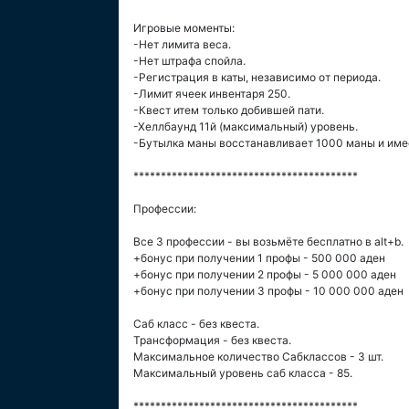
Игровые моменты:
-Нет лимита веса.
-Нет штрафа спойла.
-Регистрация в каты, независимо от периода.
-Лимит ячеек инвентаря 250.
-Квест итем только добившей пати.
-Хеллбаунд 11й (максимальный) уровень.
-Бутылка маны восстанавливает 1000 маны и имее
*****************************************
Профессии:
Все 3 профессии - вы возьмёте бесплатно в alt+b.
+бонус при получении 1 профы - 500 000 аден
+бонус при получении 2 профы - 5 000 000 аден
+бонус при получении 3 профы - 10 000 000 аден
Саб класс - без квеста.
Трансформация - без квеста.
Максимальное количество Сабклассов - 3 шт.
Максимальный уровень саб класса - 85.
*****************************************