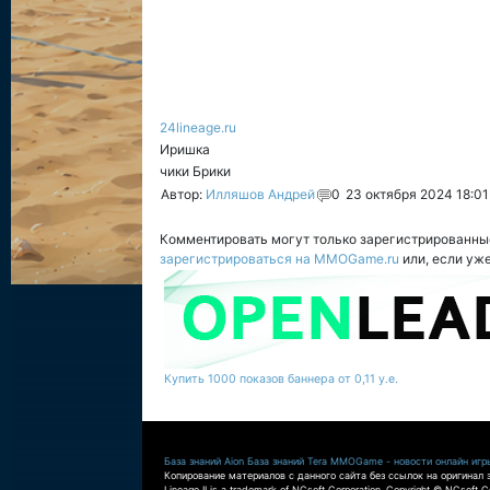
24lineage.ru
Иришка
чики Брики
Автор:
Илляшов Андрей
0
23 октября 2024 18:01
Комментировать могут только зарегистрированны
зарегистрироваться на MMOGame.ru
или, если уж
Купить 1000 показов баннера от 0,11 у.е.
База знаний Aion
База знаний Tera
MMOGame - новости онлайн игр
Копирование материалов с данного сайта без ссылок на оригинал 
Lineage II is a trademark of NCsoft Corporation. Copyright © NCsoft Co