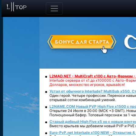
L2MAD.NET - MultiCraft x100 с Авто-Фармом 
Interlude сервера от х1 до х100000 с Авто-Фа
Долларов, множество игроков, врывайся!
Устал от обычного Interlude? MultiSub x550. С
Один герой. Четыре профессии. Переноси навык
открывай сотни комбинаций умений.
L2NAME.COM Новый PVP High Five x1500 с п
Открытие 24 Июля в 20:00 (МСК +3 GMT). Новый
Полноценный бафер. Топовый персонаж за 1 ча
Старый добрый High Five x5 но с новым конте
Вместо крыльев мы добавили новый PVP и PVE ко
Euro-PvP.net Interlude х100 NEW - Открытие 4