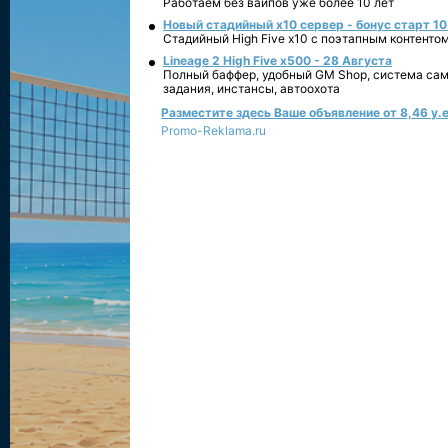
Работаем без вайпов уже более 10 лет
Новый стадийный х10 сервер - бонус старт 10
Стадийный High Five x10 с поэтапным контенто
Lineage 2 High Five x500 - 28 Августа
Полный баффер, удобный GM Shop, система сам
задания, инстансы, автоохота
Разместите здесь Ваше объявление от 8,46 у.е
Promo-Reklama.ru